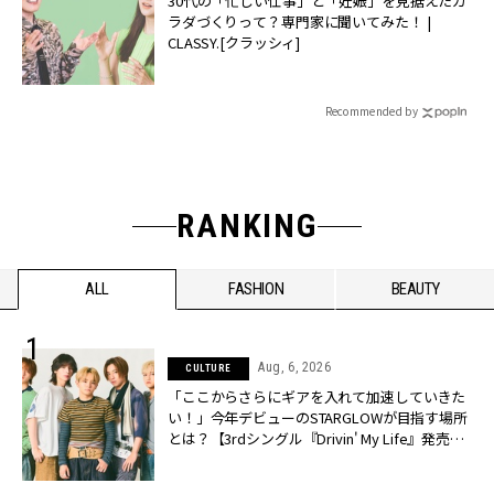
30代の「忙しい仕事」と「妊娠」を見据えたカ
ラダづくりって？専門家に聞いてみた！ |
CLASSY.[クラッシィ]
Recommended by
RANKING
ALL
FASHION
BEAUTY
Aug, 6, 2026
CULTURE
「ここからさらにギアを入れて加速していきた
い！」今年デビューのSTARGLOWが目指す場所
とは？【3rdシングル『Drivin' My Life』発売】 |
CLASSY.[クラッシィ]