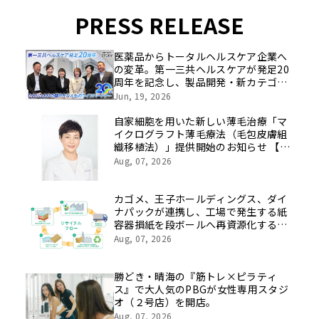
PRESS RELEASE
医薬品からトータルヘルスケア企業へ
の変革。第一三共ヘルスケアが発足20
周年を記念し、製品開発・新カテゴリ
挑戦の舞台や旧社統合時のエピソード
Jun, 19, 2026
を社員の想いとともに振り返る特別映
像を公開！
自家細胞を用いた新しい薄毛治療「マ
イクログラフト薄毛療法（毛包皮膚組
織移植法）」提供開始のお知らせ 【医
療法人社団 青真会 青山エルクリニ
Aug, 07, 2026
ック】
カゴメ、王子ホールディングス、ダイ
ナパックが連携し、工場で発生する紙
容器損紙を段ボールへ再資源化する実
証を開始
Aug, 07, 2026
勝どき・晴海の『筋トレ×ピラティ
ス』で大人気のPBGが女性専用スタジ
オ（２号店）を開店。
Aug, 07, 2026