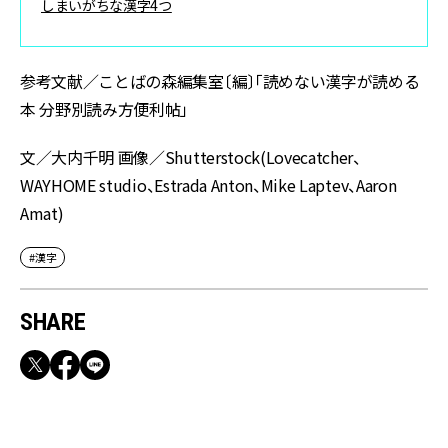
しまいがちな漢字4つ
参考文献／ことばの森編集室〔編〕「読めない漢字が読める
本 分野別読み方便利帖」
文／大内千明 画像／Shutterstock(Lovecatcher、
WAYHOME studio、Estrada Anton、Mike Laptev、Aaron
Amat)
#漢字
SHARE