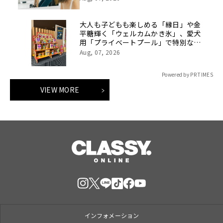
大人も子どもも楽しめる「縁日」や金
平糖輝く「ウェルカムかき氷」、愛犬
用「プライベートプール」で特別な夏
休みをお届け
Aug, 07, 2026
Powered by PR TIMES
VIEW MORE
インフォメーション