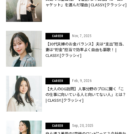
ャケット」を選んだ理由 | CLASSY.[クラッシィ]
Nov, 7, 2025
CAREER
【30代夫婦のお金バランス】夫は“支出”担当、
妻は“貯金”担当で効率よく自由も謳歌！ |
CLASSY.[クラッシィ]
Feb, 9, 2026
CAREER
【大人のOG訪問】人事分野のプロに聞く「こ
の仕事に向いている人と向いてない人」とは？
| CLASSY.[クラッシィ]
Sep, 20, 2025
CAREER
自ら週３着用の“究極のワンピ”って？会社員か