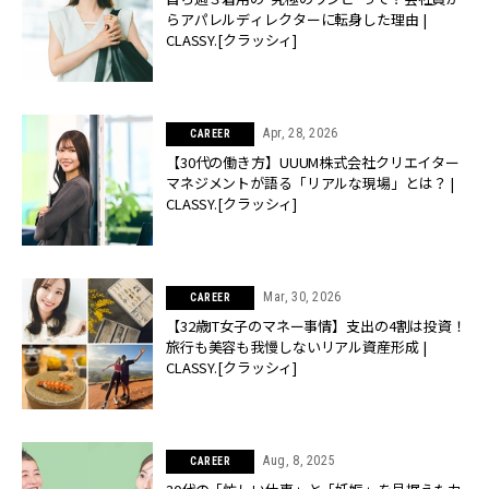
らアパレルディレクターに転身した理由 |
CLASSY.[クラッシィ]
Apr, 28, 2026
CAREER
【30代の働き方】UUUM株式会社クリエイター
マネジメントが語る「リアルな現場」とは？ |
CLASSY.[クラッシィ]
Mar, 30, 2026
CAREER
【32歳IT女子のマネー事情】支出の4割は投資！
旅行も美容も我慢しないリアル資産形成 |
CLASSY.[クラッシィ]
Aug, 8, 2025
CAREER