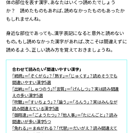
体の部位を表す漢字、あなたはいくつ読めたでしょう
か？ 読めたものもあれば、読めなかったものもあったか
もしれませんね。
身近な部位であっても、漢字表記になると意外と読めない
もの。もし読めなかった漢字があれば、次こそは間違えずに
読めるよう、正しい読み方を覚えておきましょうね。
合わせて読みたい「間違いやすい漢字」
「続柄」＝「ぞくがら」？「熟す」＝「じゅくす」？読めそうでも
間違いやすい漢字5選
「出納」＝「しゅつのう」?「言質」＝「げんしつ」？実は読み間違
えの多い漢字5選
「吹聴」＝「すいちょう」？「論う」＝「ろんう」？実はみんなが
読み間違えている漢字5選
「御用達」＝「ごようたつ」？「他人事」＝「たにんごと」？読み
間違いが多い漢字5つ
「免れる」＝まぬがれる？「代替」＝だいがえ？読み間違えて