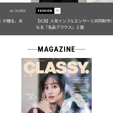
FASHION
PR
Jul, 15,2026
【ICB】人気インフルエンサーと共同制作! 週5で着たく
なる「名品ブラウス」２選
MAGAZINE