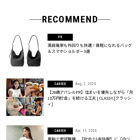
RECOMMEND
満員電車も外回りも快適！身軽になれるバッグ
＆スマホショルダー3選
Aug, 2, 2026
CAREER
【26歳アパレルPR】住まいを優先しながら「月
10万円貯金」を続ける工夫 | CLASSY.[クラッシ
ィ]
Apr, 11, 2026
CAREER
異動で希望職種。【社会人5年目服】に「白ジ