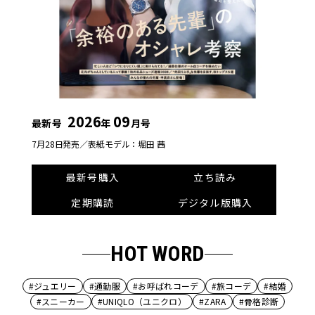
2026
09
最新号
年
月号
7月28日発売／
表紙モデル：堀田 茜
最新号購入
立ち読み
定期購読
デジタル版購入
HOT WORD
#ジュエリー
#通勤服
#お呼ばれコーデ
#旅コーデ
#結婚
#スニーカー
#UNIQLO（ユニクロ）
#ZARA
#骨格診断