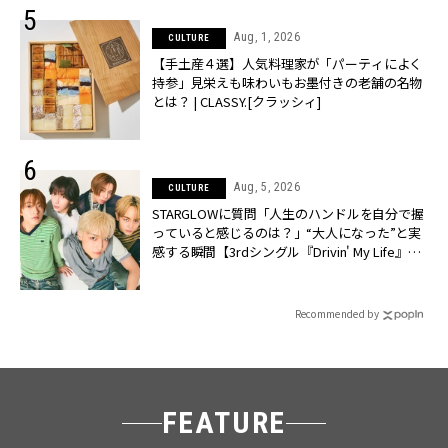
Aug, 1, 2026
CULTURE
【手土産４選】人気料理家が「パーティによく
持参」見栄えも味わいもお墨付きの老舗の名物
とは？ | CLASSY.[クラッシィ]
Aug, 5, 2026
CULTURE
STARGLOWに質問「人生のハンドルを自分で握
っていると感じるのは？」“大️人になった”と実
感する瞬間【3rdシングル『Drivin' My Life』発
売】 | CLASSY.[クラッシィ]
Recommended by
FEATURE