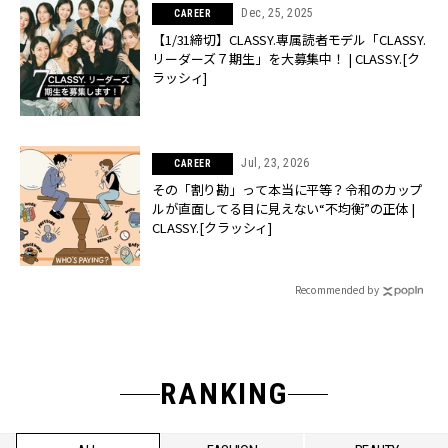
Dec, 25, 2025
CAREER
【1/31締切】CLASSY.専属読者モデル「CLASSY.
リーダーズ７期生」を大募集中！ | CLASSY.[ク
ラッシィ]
Jul, 23, 2026
CAREER
その「割り勘」って本当に平等？令和のカップ
ルが直面してる目に見えない“不均衡”の正体 |
CLASSY.[クラッシィ]
Recommended by
RANKING