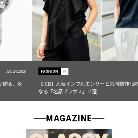
FASHION
PR
Jul, 15,2026
【ICB】人気インフルエンサーと共同制作! 週5で着たく
なる「名品ブラウス」２選
MAGAZINE