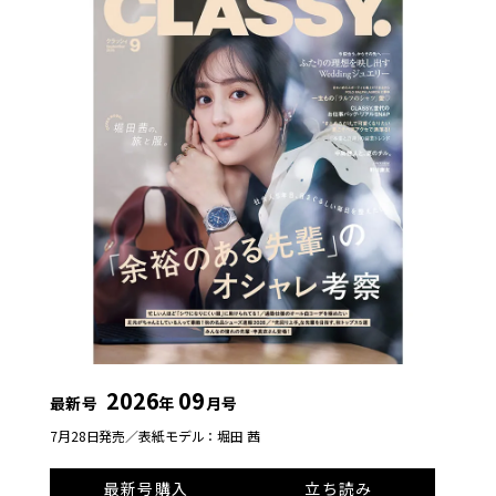
2026
09
最新号
年
月号
7月28日発売／
表紙モデル：堀田 茜
最新号購入
立ち読み