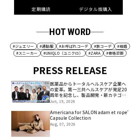
定期購読
デジタル版購入
HOT WORD
#ジュエリー
#通勤服
#お呼ばれコーデ
#旅コーデ
#結婚
#スニーカー
#UNIQLO（ユニクロ）
#ZARA
#骨格診断
PRESS RELEASE
医薬品からトータルヘルスケア企業へ
の変革。第一三共ヘルスケアが発足20
周年を記念し、製品開発・新カテゴリ
挑戦の舞台や旧社統合時のエピソード
Jun, 19, 2026
を社員の想いとともに振り返る特別映
像を公開！
Americana for SALON adam et rope’
Capsule Collection
Aug, 07, 2026