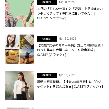
Aug, 8, 2025
CAREER
30代の「忙しい仕事」と「妊娠」を見据えたカ
ラダづくりって？専門家に聞いてみた！ |
CLASSY.[クラッシィ]
Mar, 30, 2026
CAREER
【32歳IT女子のマネー事情】支出の4割は投資！
旅行も美容も我慢しないリアル資産形成 |
CLASSY.[クラッシィ]
Apr, 11, 2026
CAREER
異動で希望職種。【社会人5年目服】に「白ジ
ャケット」を選んだ理由 | CLASSY.[クラッシィ]