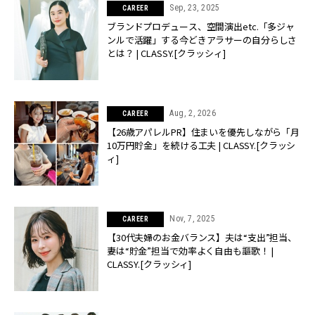
Sep, 23, 2025
CAREER
ブランドプロデュース、空間演出etc.「多ジャ
ンルで活躍」する今どきアラサーの自分らしさ
とは？ | CLASSY.[クラッシィ]
Aug, 2, 2026
CAREER
【26歳アパレルPR】住まいを優先しながら「月
10万円貯金」を続ける工夫 | CLASSY.[クラッシ
ィ]
Nov, 7, 2025
CAREER
【30代夫婦のお金バランス】夫は“支出”担当、
妻は“貯金”担当で効率よく自由も謳歌！ |
CLASSY.[クラッシィ]