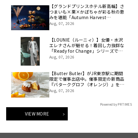
【グランドプリンスホテル新高輪】さ
つまいも×栗×かぼちゃが彩る秋の恵
みを堪能「Autumn Harvest
Afternoon Tea」開催
Aug, 07, 2026
【LOUNIE（ルーニィ）】女優・水沢
エレナさんが魅せる！着回し力抜群な
「Ready for Change」シリーズでつ
くる「10daysスタイルを8/7(金)より
Aug, 07, 2026
WEBにて公開
【Butter Butler】がJR東京駅に期間
限定で催事出店中。催事限定の新商品
『バタークグロフ（オレンジ）』をご
用意してお待ちしております！
Aug, 07, 2026
Powered by PR TIMES
VIEW MORE