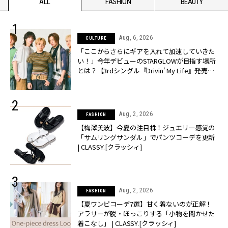
ALL
FASHION
BEAUTY
Aug, 6, 2026
CULTURE
「ここからさらにギアを入れて加速していきた
い！」今年デビューのSTARGLOWが目指す場所
とは？【3rdシングル『Drivin' My Life』発売】 |
CLASSY.[クラッシィ]
Aug, 2, 2026
FASHION
【梅澤美波】今夏の注目株！ジュエリー感覚の
「サムリングサンダル」でパンツコーデを更新
| CLASSY.[クラッシィ]
Aug, 2, 2026
FASHION
【夏ワンピコーデ7選】甘く着ないのが正解！
アラサーが脱・ほっこりする「小物を聞かせた
着こなし」 | CLASSY.[クラッシィ]