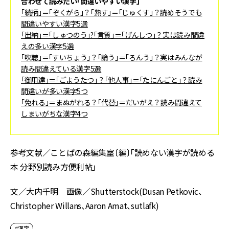
合わせて読みたい「間違いやすい漢字」
「続柄」＝「ぞくがら」？「熟す」＝「じゅくす」？読めそうでも
間違いやすい漢字5選
「出納」＝「しゅつのう」?「言質」＝「げんしつ」？実は読み間違
えの多い漢字5選
「吹聴」＝「すいちょう」？「論う」＝「ろんう」？実はみんなが
読み間違えている漢字5選
「御用達」＝「ごようたつ」？「他人事」＝「たにんごと」？読み
間違いが多い漢字5つ
「免れる」＝まぬがれる？「代替」＝だいがえ？読み間違えて
しまいがちな漢字4つ
参考文献／ことばの森編集室〔編〕「読めない漢字が読める
本 分野別読み方便利帖」
文／大内千明 画像／Shutterstock(Dusan Petkovic、
Christopher Willans、Aaron Amat、sutlafk)
#漢字