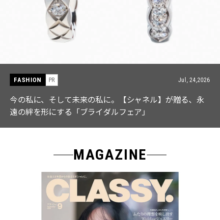
FASHION
PR
Jul, 15,2026
【ICB】人気インフルエンサーと共同制作! 週5で着たく
なる「名品ブラウス」２選
MAGAZINE