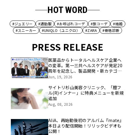
HOT WORD
#ジュエリー
#通勤服
#お呼ばれコーデ
#旅コーデ
#結婚
#スニーカー
#UNIQLO（ユニクロ）
#ZARA
#骨格診断
PRESS RELEASE
医薬品からトータルヘルスケア企業へ
の変革。第一三共ヘルスケアが発足20
周年を記念し、製品開発・新カテゴリ
挑戦の舞台や旧社統合時のエピソード
Jun, 19, 2026
を社員の想いとともに振り返る特別映
像を公開！
サイトリ杉山美容クリニック、「膣フ
ル(R)インナー」に特典メニューを新規
追加
Aug, 08, 2026
AliA、再始動後初のアルバム『mate』
本日より配信開始！リリックビデオも
公開！