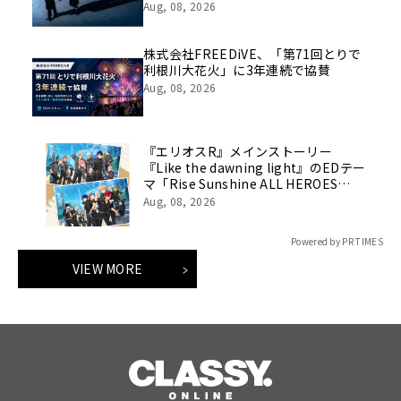
Aug, 08, 2026
株式会社FREEDiVE、「第71回とりで
利根川大花火」に3年連続で協賛
Aug, 08, 2026
『エリオスR』メインストーリー
『Like the dawning light』のEDテー
マ「Rise Sunshine ALL HEROES
Ver.」がフルサイズ配信決定！
Aug, 08, 2026
Powered by PR TIMES
VIEW MORE