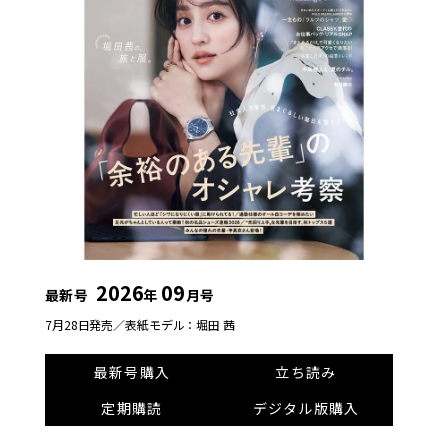
2026
09
最新号
年
月号
7月28日発売／
表紙モデル：堀田 茜
最新号購入
立ち読み
定期購読
デジタル版購入