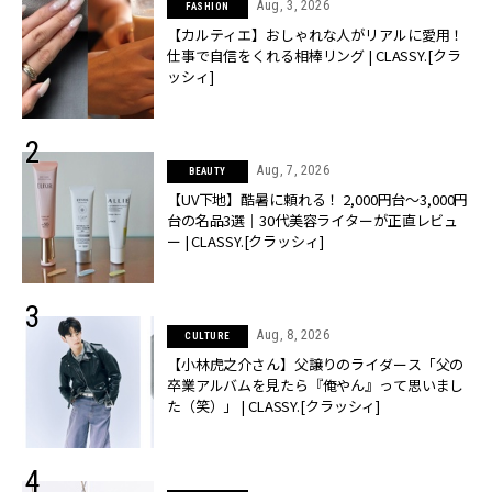
Aug, 3, 2026
FASHION
【カルティエ】おしゃれな人がリアルに愛用！
仕事で自信をくれる相棒リング | CLASSY.[クラ
ッシィ]
Aug, 7, 2026
BEAUTY
【UV下地】酷暑に頼れる！ 2,000円台〜3,000円
台の名品3選｜30代美容ライターが正直レビュ
ー | CLASSY.[クラッシィ]
Aug, 8, 2026
CULTURE
【小林虎之介さん】父譲りのライダース「父の
卒業アルバムを見たら『俺やん』って思いまし
た（笑）」 | CLASSY.[クラッシィ]