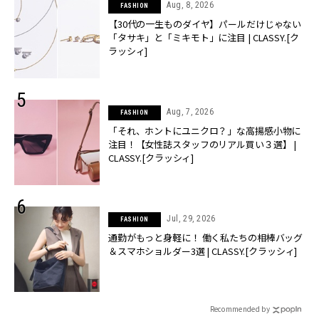
Aug, 8, 2026
FASHION
【30代の一生ものダイヤ】パールだけじゃない
「タサキ」と「ミキモト」に注目 | CLASSY.[ク
ラッシィ]
Aug, 7, 2026
FASHION
「それ、ホントにユニクロ？」な高揚感小物に
注目！【女性誌スタッフのリアル買い３選】 |
CLASSY.[クラッシィ]
Jul, 29, 2026
FASHION
通勤がもっと身軽に！ 働く私たちの相棒バッグ
＆スマホショルダー3選 | CLASSY.[クラッシィ]
Recommended by