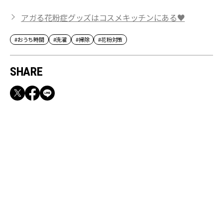
アガる花粉症グッズはコスメキッチンにある♥
#おうち時間
#洗濯
#掃除
#花粉対策
SHARE
RECOMMEND
満員電車も外回りも快適！身軽になれるバッグ
＆スマホショルダー3選