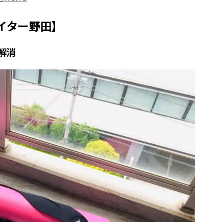
イター野田】
解消