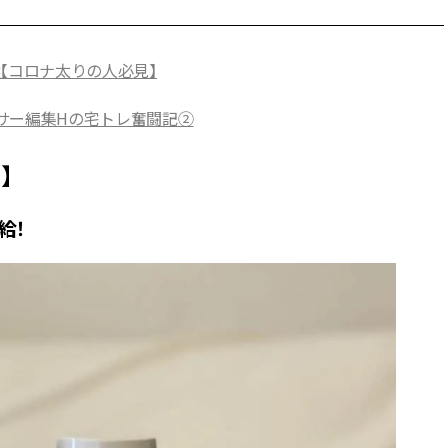
選【コロナ太りの人必見】
ラサー編集Hの宅トレ奮闘記②
】
給！