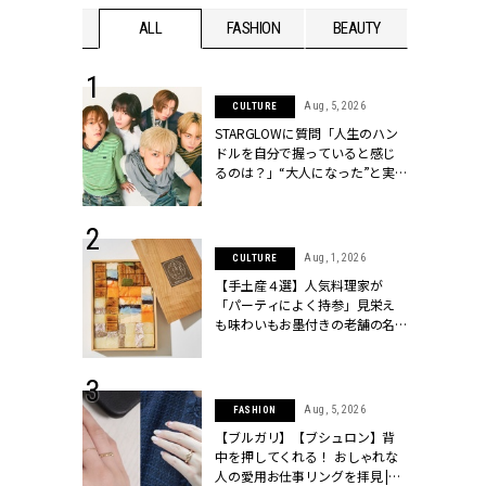
WEDDING
ALL
FASHION
BEAUTY
WEDDIN
 16, 2026
Aug, 5, 2026
CULTURE
はアリ？お呼
STARGLOWに質問「人生のハン
コーデ＆マナ
ドルを自分で握っていると感じ
Y.[クラッシィ]
るのは？」“大️人になった”と実
感する瞬間【3rdシングル
『Drivin' My Life』発売】 |
CLASSY.[クラッシィ]
 13, 2025
Aug, 1, 2026
CULTURE
ブランドのリ
【手土産４選】人気料理家が
0代カップルの
「パーティによく持参」見栄え
SSY.[クラッシ
も味わいもお墨付きの老舗の名
物とは？ | CLASSY.[クラッシィ]
 30, 2026
Aug, 5, 2026
FASHION
リー】1つでも
【ブルガリ】【ブシュロン】背
ポメラートの
中を押してくれる！ おしゃれな
シリーズに注
人の愛用お仕事リングを拝見 |