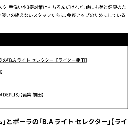
スク。手洗いや3密対策はもちろんだけれど、他にも美と健康のた
BEAUTY
で笑いの絶えないスタッフたちに、免疫アップのためにしている
Aug, 5, 2026
Feb,
BEAUTY
WEDDING
ユニクロ名品も！日焼け対策ガ
結婚式に黒ドレス
チ勢の「ないと無理」なアイテ
ばれで失敗しない
ムハック7選 | CLASSY.[クラッシ
ーを解説 | CLASS
ィ]
の「B.A ライト セレクター」【ライター棚田】
Aug, 6, 2026
Aug,
BEAUTY
WEDDING
】
【ヘアアクセ6選】手抜きに見え
【結婚指輪】人気
ない！アラサーのまとめ髪が垢
ング22選｜20〜3
抜ける「即戦力アクセ」たち |
エピソードも | CLA
CLASSY.[クラッシィ]
ィ]
DEPLIS」【編集 前田】
Nov, 17, 2025
Jun,
BEAUTY
WEDDING
【落ちない名品リップ10選】塗
【一生ものジュエ
」とポーラの「B.A ライト セレクター」【ライ
り直しできない・皮むけしやす
存在感が際立つ！
いetc.悩みをクリア | CLASSY.[ク
「トゥギャザー」