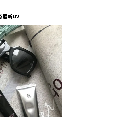
ラッシィ]
目 | CLASSY.[クラ
る最新UV
Aug, 5, 2026
Dec,
BEAUTY
WEDDING
忙しい毎日に「うるおいター
【結婚式のお呼ば
ボ」を。新【SOFINA BASIC＋】
事情】アンテプリマ、
のお手入れでうるおってなめら
「小さくても収納
かな肌を目指す | CLASSY.[クラッ
件！ | CLASSY.[
シィ]
Aug, 4, 2026
Mar,
BEAUTY
WEDDING
【猛暑ダメージ】はまずリセッ
【ティファニー】
ト！30代の夏枯れ肌を救う「先
び目”モチーフの
回りエイジングケア」美容液3選
本命 | CLASSY.[
| CLASSY.[クラッシィ]
Jul, 13, 2026
Aug,
BEAUTY
WEDDING
朝の“寝ぐせ直し”はもういらな
20万円台〜【カル
い！夜に仕込む「ヘアケア家
ング４選】ラブ、トリ
電」3選 | CLASSY.[クラッシィ]
を『マリッジ』に
ます！ | CLASSY.