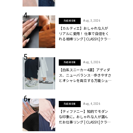
ッシィ]
CLASSY.[クラッシィ]
 24, 2025
Aug, 3, 2026
FASHION
れバッグ最新
【カルティエ】おしゃれな人が
プラダetc.
リアルに愛用！ 仕事で自信をく
力あり」が条
れる相棒リング | CLASSY.[クラッ
クラッシィ]
シィ]
 28, 2026
Aug, 5, 2026
FASHION
結婚指輪は“結
【白系スニーカー4選】アディダ
最愛リングが大
ス、ニューバランス…歩きやすさ
クラッシィ]
とオシャレを両立する万能シュ
ーズ | CLASSY.[クラッシィ]
 18, 2025
Aug, 4, 2026
FASHION
ティエ人気リ
【ティファニー】知的でモダン
ニティetc.
な印象に。おしゃれな人が選ん
選ぶ人増えて
だお仕事リング | CLASSY.[クラッ
[クラッシィ]
シィ]