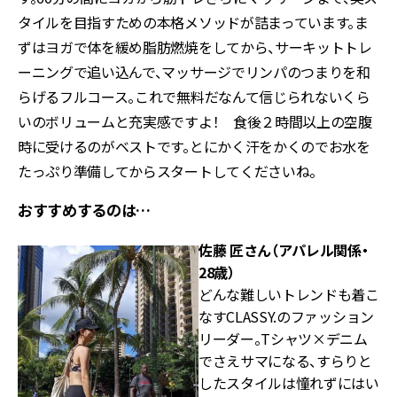
タイルを目指すための本格メソッドが詰まっています。ま
ずはヨガで体を緩め脂肪燃焼をしてから、サーキットトレ
ーニングで追い込んで、マッサージでリンパのつまりを和
らげるフルコース。これで無料だなんて信じられないくら
いのボリュームと充実感ですよ！ 食後２時間以上の空腹
時に受けるのがベストです。とにかく汗をかくのでお水を
たっぷり準備してからスタートしてくださいね。
おすすめするのは…
佐藤 匠さん（アパレル関係・
28歳）
どんな難しいトレンドも着こ
なすCLASSY.のファッション
リーダー。Tシャツ×デニム
でさえサマになる、すらりと
したスタイルは憧れずにはい