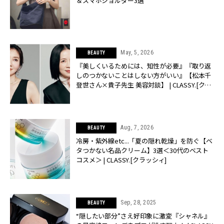
＆スマホショルダー3選
May, 5, 2026
BEAUTY
『美しくいるためには、知性が必要』『取り返
しのつかないことはしない方がいい』【松本千
登世さん×貴子先生 美容対談】 | CLASSY.[クラ
ッシィ]
Aug, 7, 2026
BEAUTY
冷房・紫外線etc...「夏の隠れ乾燥」を防ぐ【ベ
タつかない名品クリーム】3選＜30代のベスト
コスメ＞ | CLASSY.[クラッシィ]
Sep, 28, 2025
BEAUTY
“隠したい部分”さえ好印象に激変『シャネル』