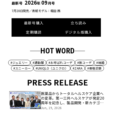
2026
09
最新号
年
月号
7月28日発売／
表紙モデル：堀田 茜
最新号購入
立ち読み
定期購読
デジタル版購入
HOT WORD
#ジュエリー
#通勤服
#お呼ばれコーデ
#旅コーデ
#結婚
#スニーカー
#UNIQLO（ユニクロ）
#ZARA
#骨格診断
PRESS RELEASE
医薬品からトータルヘルスケア企業へ
の変革。第一三共ヘルスケアが発足20
周年を記念し、製品開発・新カテゴリ
挑戦の舞台や旧社統合時のエピソード
Jun, 19, 2026
を社員の想いとともに振り返る特別映