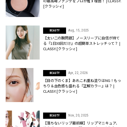
の最高峰ファンデをプロが推す理由！ | CLASSY.
[クラッシィ]
Aug, 15, 2025
BEAUTY
【太い二の腕問題】ノースリーブに自信が持て
る『1日30回だけ』の超簡単ストレッチって？ |
CLASSY.[クラッシィ]
Apr, 22, 2026
BEAUTY
【目の下のくま】あれこれ重ね塗りはNG！もっ
ちり＆血色感も盛れる『正解カラー』は？ |
CLASSY.[クラッシィ]
Nov, 20, 2025
BEAUTY
【落ちないリップ最前線】リップマニキュア、