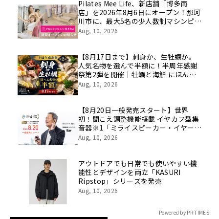
像を公開！
Pilates Mee Life、新店舗「博多南
店」を2026年8月6日にオープン！那珂
川市に、最大5名の少人数制マシンピラ
ティスが誕生
Aug, 10, 2026
【8月17日まで】刺身か、生牡蠣か。
人気名物を選んで半額に！半周年感謝
祭第2弾を開催｜牡蠣と海鮮 にほんい
ち 堺筋本町店
Aug, 10, 2026
【8月20日一般発売スタート】世界
初！聞こえ調整機能搭載 イヤカフ型集
音器※1「ミライスピーカー・イヤー」
｜GREEN FUNDINGで実施中の先行予
Aug, 10, 2026
約販売で支援総額4.8億円突破
アウトドアでも日常でも使いやすい機
能性とデザインを両立「KASURI
Ripstop」シリーズを発売
Aug, 10, 2026
Powered by PR TIMES