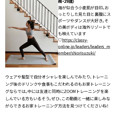
務・29歳）
海が似合う小麦肌が目印。お
っとりした見た目と裏腹にス
ポーツやダンスが大好き。そ
の美ボディは海外リゾートで
も映えています
♡
https://classy-
online.jp/leaders/leaders_m
ember/shiorisuzuki/
ウェアや髪型で自分オシャレを楽しんでみたり、トレーニ
ング後のドリンクや食事もこだわれるのもお家トレーニン
グならでは。中には友達と同時にZOOMトレーニングを楽
しんでいる方もいるそう。ぜひ、この動画と一緒に楽しみな
がらできるお家トレーニング方法を見つけてくださいね！