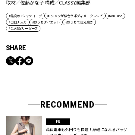
取材／佐藤かな子 構成／CLASSY.編集部
#最高のTシャツコーデ
#Tシャツが似合うボディメークレシピ
#YouTube
#コロナ太り
#おうちダイエット
#おうちで自分磨き
#CLASSY.リーダーズ
SHARE
RECOMMEND
満員電車も外回りも快適！身軽になれるバッグ