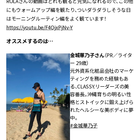
ROLAさんの動画はどれも観ると元気になれるので、この他
にもウォームアップ編を観たり、ついダラダラしそうな日
はモーニングルーティン編をよく観ています！
https://youtu.be/F4OjxPjNv-Y
オススメするのは…
金城華乃子さん
（PR／ライタ
ー 29歳）
元外資系化粧品会社のマーケ
ティングを務めた経験もあ
る、CLASSY.リーダーズの美
容番長。沖縄育ちの明るい性
格とストイックに鍛え上げら
れたヘルシーな美ボディに夢
中。
#金城華乃子