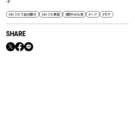
子
#おうちで自分磨き
#おうち美容
#田中みな実
#ヘア
#モテ
SHARE
RECOMMEND
満員電車も外回りも快適！身軽になれるバッグ
＆スマホショルダー3選