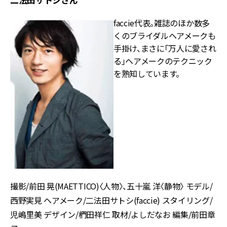
faccie代表。雑誌のほか数多
くのブライダルヘアメークも
手掛け、まさに「万人に愛され
る」ヘアメークのテクニック
を熟知しています。
撮影/前田 晃(MAETTICO)〈人物〉、五十嵐 洋〈静物〉 モデル/
西野実見 ヘアメーク/二法田サトシ(faccie) スタイリング/
児嶋里美 デザイン/椚田祥仁 取材/よしだなお 編集/前田章