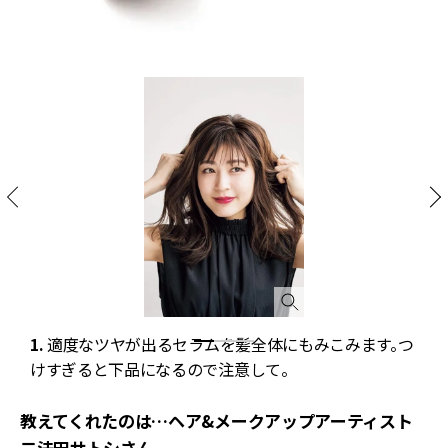
1.
適度なツヤが出るセラムを髪全体にもみこみます。つ
2
けすぎると下品になるので注意して。
教えてくれたのは…ヘア&メークアップアーティスト
二法田サトシさん