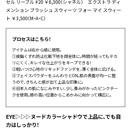
セル リーブル #20 ￥6,300（シャネル） エクストラ ディ
メンション ブラッシュ スウィーツ フォー マイ スウィー
ト ￥3,500（M・A・C）
プロセスはこちら！
アイテムは右から順に使用。
①皮脂くずれ防止化粧下地を顔全体に。時間が経ってもテカ
リにくく、キレイな仕上がりをキープできる！
②軽いつけ心地のリキッドファンデを、薄く全体に広げる。
③フェイスパウダーをふんわりとON。肌の表面が均一に整
うので、きちんと感が出て上品な印象に。
④日本人の肌になじみやすい、少し黄みがかったピンクチー
クを使用。頰の高い位置からこめかみに向かって横広に。
EYE▷▷▷ヌードカラーシャドウで上品に、でも目
力はしっかり！