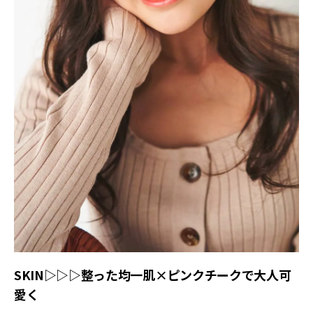
SKIN▷▷▷整った均一肌×ピンクチークで大人可
愛く