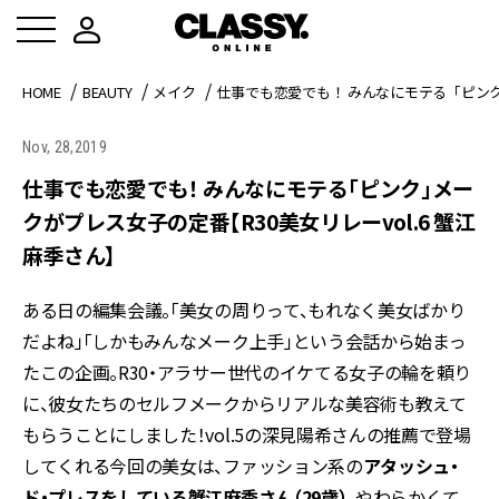
HOME
BEAUTY
メイク
仕事でも恋愛でも！ みんなにモテる「ピンク」
Nov, 28,2019
仕事でも恋愛でも！ みんなにモテる「ピンク」メー
クがプレス女子の定番【R30美女リレーvol.6 蟹江
麻季さん】
ある日の編集会議。「美女の周りって、もれなく美女ばかり
だよね」「しかもみんなメーク上手」という会話から始まっ
たこの企画。R30・アラサー世代のイケてる女子の輪を頼り
に、彼女たちのセルフメークからリアルな美容術も教えて
もらうことにしました！vol.5の深見陽希さんの推薦で登場
してくれる今回の美女は、ファッション系の
アタッシュ・
ド・プレスをしている蟹江麻季さん（29歳）
。やわらかくて