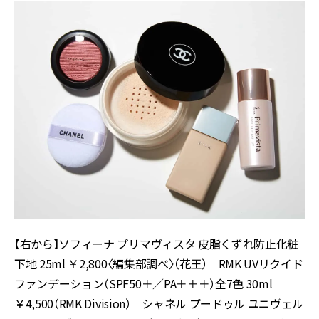
【右から】ソフィーナ プリマヴィスタ 皮脂くずれ防止化粧
下地 25ml ￥2,800〈編集部調べ〉（花王） RMK UVリクイド
ファンデーション（SPF50＋／PA＋＋＋）全7色 30ml
￥4,500（RMK Division） シャネル プードゥル ユニヴェル