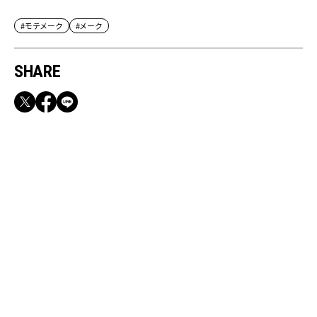
#モテメーク
#メーク
SHARE
RECOMMEND
満員電車も外回りも快適！身軽になれるバッグ
＆スマホショルダー3選