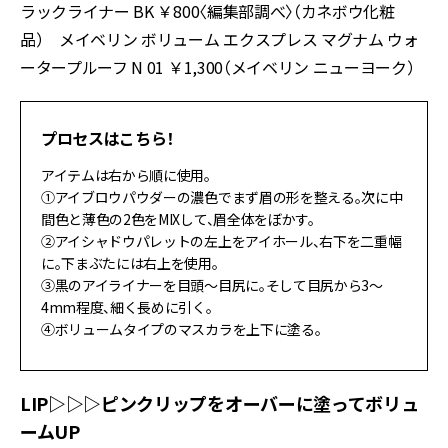
ラックライナー BK ￥800〈編集部調べ〉（カネボウ化粧
品） メイベリン ボリューム エクスプレス マグナム ウォ
ータープルーフ N 01 ￥1,300（メイベリン ニューヨーク）
プロセスはこちら！
アイテムは右から順に使用。
①アイブロウパウダーの濃色でまず眉の形を整える。次に中
間色と薄色の2色をMIXして、眉全体をぼかす。
②アイシャドウパレットの左上をアイホール、右下を二重幅
に。下まぶたには右上を使用。
③黒のアイライナーを目頭〜目尻に。そして目尻から3〜
4mm程度、細く長めに引く。
④ボリュームタイプのマスカラを上下に塗る。
LIP▷▷▷ピンクリップをオーバーに塗ってボリュ
ームUP