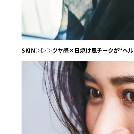
SKIN▷▷▷ツヤ感×日焼け風チークが“ヘ