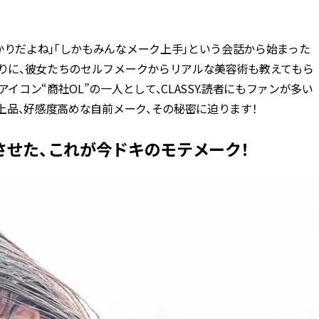
BEAUTY
かりだよね」「しかもみんなメーク上手」という会話から始まった
頼りに、彼女たちのセルフメークからリアルな美容術も教えてもら
Aug, 6, 2026
Feb,
BEAUTY
WEDDING
イコン“商社OL”の一人として、CLASSY.読者にもファンが多い
【ヘアアクセ6選】手抜きに見え
結婚式に黒ドレス
ない！アラサーのまとめ髪が垢
ばれで失敗しない
で上品、好感度高めな自前メーク、その秘密に迫ります！
抜ける「即戦力アクセ」たち |
ーを解説 | CLASS
CLASSY.[クラッシィ]
せた、これが今ドキのモテメーク！
Aug, 5, 2026
Aug,
BEAUTY
WEDDING
忙しい毎日に「うるおいター
【結婚指輪】人気
ボ」を。新【SOFINA BASIC＋】
ング22選｜20〜3
のお手入れでうるおってなめら
エピソードも | CLA
かな肌を目指す | CLASSY.[クラッ
ィ]
シィ]
Aug, 7, 2026
Jun,
BEAUTY
WEDDING
冷房・紫外線etc...「夏の隠れ乾
【一生ものジュエ
燥」を防ぐ【ベタつかない名品
存在感が際立つ！
クリーム】3選＜30代のベストコ
「トゥギャザー」