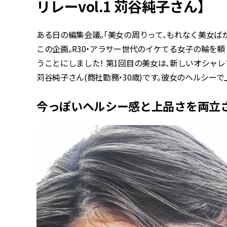
リレーvol.1 苅谷純子さん】
ある日の編集会議。「美女の周りって、もれなく美女ば
この企画。R30・アラサー世代のイケてる女子の輪を
うことにしました！ 第1回目の美女は、新しいオシャレア
苅谷純子さん(商社勤務・30歳)です。彼女のヘルシー
今っぽいヘルシー感と上品さを両立さ