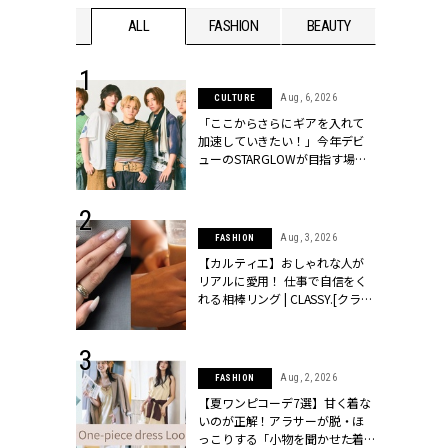
WEDDING
ALL
FASHION
BEAUTY
WEDDIN
 16, 2026
Aug, 6, 2026
CULTURE
はアリ？お呼
「ここからさらにギアを入れて
コーデ＆マナ
加速していきたい！」今年デビ
Y.[クラッシィ]
ューのSTARGLOWが目指す場所
とは？【3rdシングル『Drivin' My
Life』発売】 | CLASSY.[クラッシ
ィ]
 13, 2025
Aug, 3, 2026
FASHION
ブランドのリ
【カルティエ】おしゃれな人が
0代カップルの
リアルに愛用！ 仕事で自信をく
SSY.[クラッシ
れる相棒リング | CLASSY.[クラッ
シィ]
 30, 2026
Aug, 2, 2026
FASHION
リー】1つでも
【夏ワンピコーデ7選】甘く着な
ポメラートの
いのが正解！アラサーが脱・ほ
シリーズに注
っこりする「小物を聞かせた着