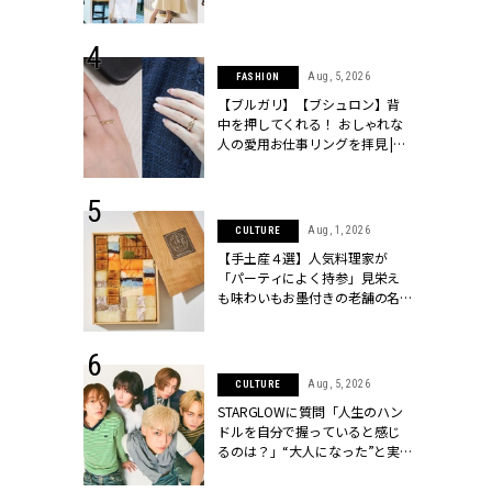
ッシィ]
こなし」 | CLASSY.[クラッシィ]
 24, 2026
Aug, 5, 2026
FASHION
方３選】結婚
【ブルガリ】【ブシュロン】背
“シンプル黒ワ
中を押してくれる！ おしゃれな
フ』で盛るのが
人の愛用お仕事リングを拝見 |
[クラッシィ]
CLASSY.[クラッシィ]
 18, 2025
Aug, 1, 2026
CULTURE
ティエ人気リ
【手土産４選】人気料理家が
ニティetc.
「パーティによく持参」見栄え
選ぶ人増えて
も味わいもお墨付きの老舗の名
[クラッシィ]
物とは？ | CLASSY.[クラッシィ]
 4, 2025
Aug, 5, 2026
CULTURE
急上昇【ブシ
STARGLOWに質問「人生のハン
イダルリン
ドルを自分で握っていると感じ
やすい！ |
るのは？」“大️人になった”と実
ィ]
感する瞬間【3rdシングル
『Drivin' My Life』発売】 |