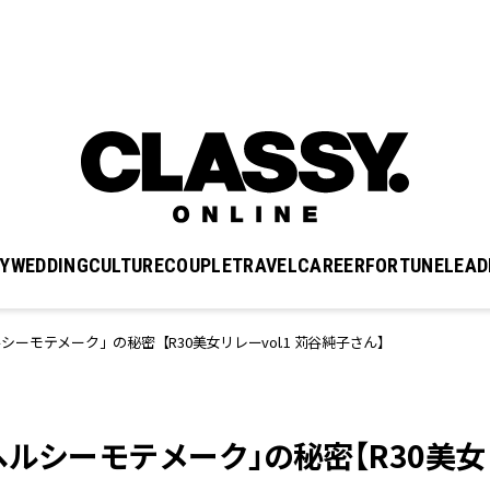
Y
WEDDING
CULTURE
COUPLE
TRAVEL
CAREER
FORTUNE
LEAD
ーモテメーク」の秘密【R30美女リレーvol.1 苅谷純子さん】
ルシーモテメーク」の秘密【R30美女