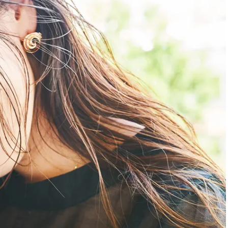
スメ＞ | CLASSY.[クラッシィ]
目 | CLASSY.[クラ
Nov, 17, 2025
Mar,
BEAUTY
WEDDING
【落ちない名品リップ10選】塗
【トレンドの巻き
り直しできない・皮むけしやす
式ゲスト服の鉄板
いetc.悩みをクリア | CLASSY.[ク
ンピ”は『スカー
ラッシィ]
正解！ | CLASSY.
Aug, 5, 2026
Aug,
BEAUTY
WEDDING
夏の深刻なくすみ・色ムラにア
20万円台〜【カル
プローチ！【透明感を底上げ】
ング４選】ラブ、トリ
神コスメ３選 | CLASSY.[クラッシ
を『マリッジ』に
ィ]
ます！ | CLASSY.
Aug, 5, 2026
Sep,
BEAUTY
WEDDING
ユニクロ名品も！日焼け対策ガ
“キャトル”で人気
チ勢の「ないと無理」なアイテ
ュロン】の『ブラ
ムハック7選 | CLASSY.[クラッシ
グ』は普段使いもし
ィ]
CLASSY.[クラッシ