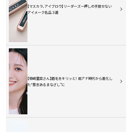
【マスカラ、アイブロウ】リーダーズ一押しの手放せない
アイメーク名品３選
【笹崎里菜さん】眉毛をキリッと！ 局アナ時代から進化し
た“意志あるまなざし”に