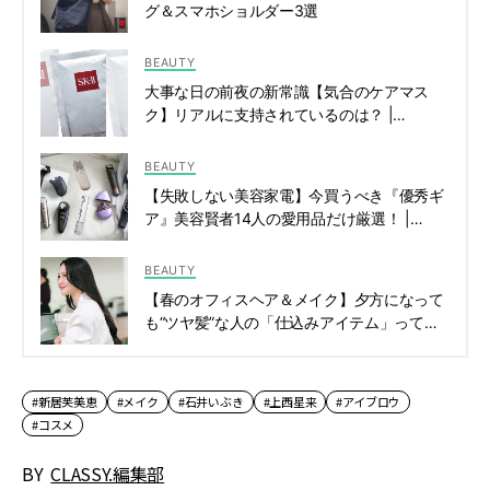
グ＆スマホショルダー3選
BEAUTY
大事な日の前夜の新常識【気合のケアマス
ク】リアルに支持されているのは？ |
CLASSY.[クラッシィ]
BEAUTY
【失敗しない美容家電】今買うべき『優秀ギ
ア』美容賢者14人の愛用品だけ厳選！ |
CLASSY.[クラッシィ]
BEAUTY
【春のオフィスヘア＆メイク】夕方になって
も“ツヤ髪”な人の「仕込みアイテム」って？ |
CLASSY.[クラッシィ]
#新居芙美恵
#メイク
#石井いぶき
#上西星来
#アイブロウ
#コスメ
BY
CLASSY.編集部