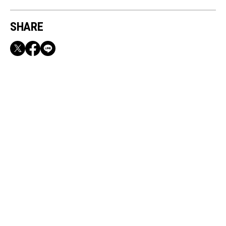
SHARE
RECOMMEND
満員電車も外回りも快適！身軽になれるバッグ
＆スマホショルダー3選
Jul, 24, 2026
BEAUTY