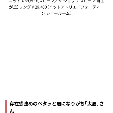
2
ニット￥39,600（スローン／ザ ショップ スローン 自由
ン
が丘）リング￥26,400（イットアトリエ／フォーティー
っ
ン ショールーム）
ク
イ
毛
質
K
ア
。
ッ
高
ブ
ロ
存在感強めのベタッと眉になりがち「太眉」さ
ん