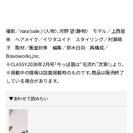
）
撮影／nara（vale.）〈人物〉、河野 望〈静物〉 モデル／上西星
来 ヘアメイク／イワタユイナ スタイリング／村瀬萌
子 取材／飯室紗季 編集／鈴木日向 再構成／
Bravoworks,Inc.
※CLASSY.2026年2月号「今っぽ眉は“毛流れ”次第！」より。
※掲載中の情報は誌面掲載時のものです。商品は販売終了
している場合があります。
▼あわせて読みたい