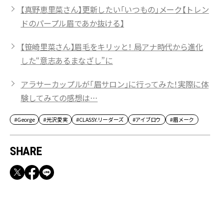
【真野恵里菜さん】更新したい「いつもの」メーク【トレン
ドのパープル眉であか抜ける】
【笹崎里菜さん】眉毛をキリッと！ 局アナ時代から進化
した“意志あるまなざし”に
アラサーカップルが「眉サロン」に行ってみた！実際に体
験してみての感想は…
#George
#光沢愛実
#CLASSY.リーダーズ
#アイブロウ
#眉メーク
SHARE