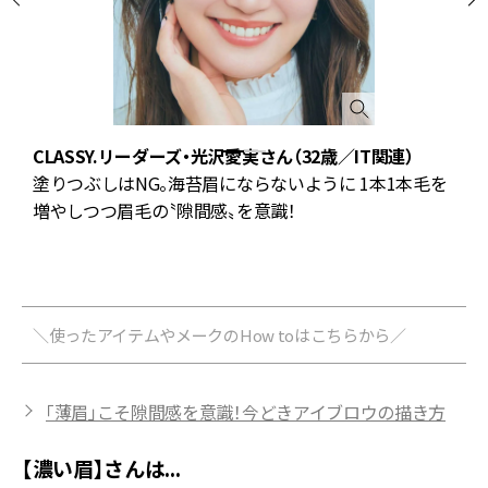
CLASSY.リーダーズ・光沢愛実さん（32歳／IT関連）
れ
塗りつぶしはNG。海苔眉にならないように 1本1本毛を
本
増やしつつ眉毛の〝隙間感〟を意識！
体
＼使ったアイテムやメークのHow toはこちらから／
「薄眉」こそ隙間感を意識！今どきアイブロウの描き方
【濃い眉】さんは...