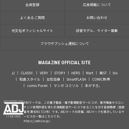
会員登録
広告掲載について
よくあるご質問
お問い合わせ
光文社オフィシャルサイト
読者モデル、ライター募集
ブラウザプッシュ通知について
MAGAZINE OFFICIAL SITE
JJ
CLASSY.
VERY
STORY
HERS
Mart
美ST
bis
和食スタイル
女性自身
SmartFLASH
COMIC熱帯
comic Pureri
マンガ コミソル
本がすき。
ABJマークは、この電子書店・電子書籍配信サービスが、著作権者からコン
テンツ使用許諾を得た正規版配信サービスであることを示す登録商標（登録
番号 第6091713号）です。ABJマークの詳細、ABJマークを掲示しているサ
ービスの一覧はこちらです。
https://aebs.or.jp/