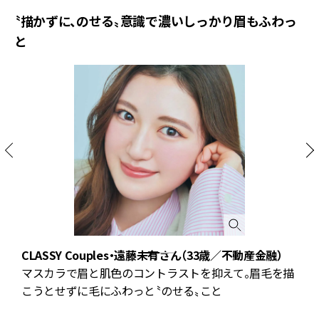
〝描かずに、のせる〟意識で濃いしっかり眉もふわっ
と
藤
CLASSY Couples・遠藤未有さん（33歳／不動産金融）
マスカラで眉と肌色のコントラストを抑えて。眉毛を描
こうとせずに毛にふわっと〝のせる〟こと
象