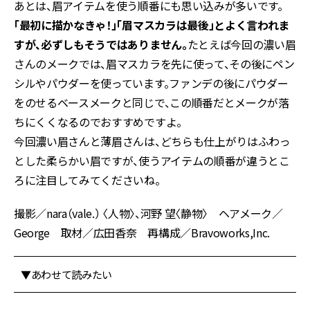
あとは、眉アイテムを使う順番にも思い込みが多いです。
「最初に描かなきゃ！」「眉マスカラは最後」とよく言われま
すが、必ずしもそうではありません。
たとえば今回の濃い眉
さんのメークでは、眉マスカラを先に使って、その後にペン
シルやパウダーを使っています。ファンデの後にパウダー
をのせるベースメークと同じで、この順番だとメークが落
ちにくくなるのでおすすめですよ。
今回濃い眉さんと薄眉さんは、どちらも仕上がりはふわっ
とした柔らかい眉ですが、使うアイテムの順番が違うとこ
ろに注目してみてくださいね。
撮影／nara（vale.） 〈人物〉、河野 望〈静物〉 ヘアメーク／
George 取材／広田香奈 再構成／Bravoworks,Inc.
▼あわせて読みたい