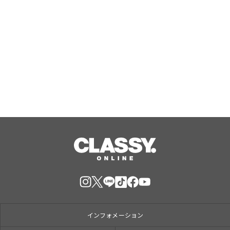
【Butter Butler】がJR東京駅に期間
限定で催事出店中。催事限定の新商品
『バタークグロフ（オレンジ）』をご
用意してお待ちしております！
Aug, 07, 2026
インフォメーション