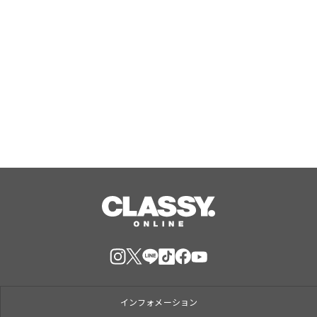
【限定】クッキリ可愛い“ワンホン級ま
つげ”に! 束感つけま『ラッシュフォー
カス』新デザイン5型が登場
Aug, 07, 2026
インフォメーション