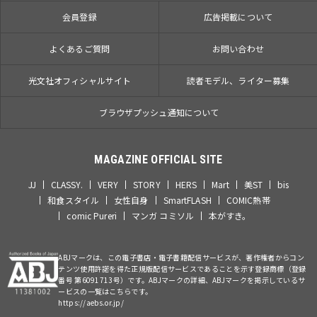
会員登録
広告掲載について
よくあるご質問
お問い合わせ
光文社オフィシャルサイト
読者モデル、ライター募集
ブラウザプッシュ通知について
MAGAZINE OFFICIAL SITE
JJ
CLASSY.
VERY
STORY
HERS
Mart
美ST
bis
和食スタイル
女性自身
SmartFLASH
COMIC熱帯
comic Pureri
マンガ コミソル
本がすき。
ABJマークは、この電子書店・電子書籍配信サービスが、著作権者からコン
テンツ使用許諾を得た正規版配信サービスであることを示す登録商標（登録
番号 第6091713号）です。ABJマークの詳細、ABJマークを掲示しているサ
ービスの一覧はこちらです。
https://aebs.or.jp/