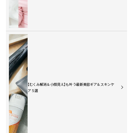
【むくみ解消＆小顔見え】も叶う最新美容ギア＆スキンケ
ア５選