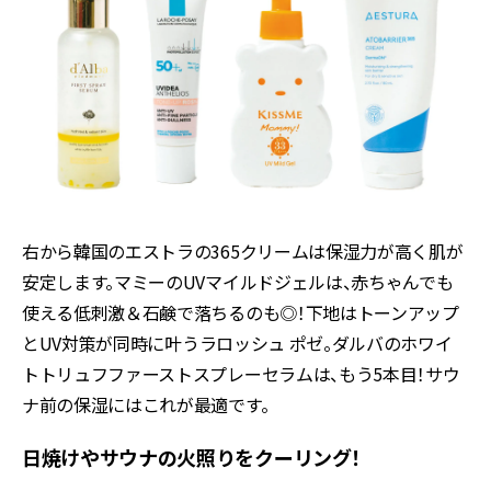
右から韓国のエストラの
365
クリームは保湿力が高く肌が
安定します。マミーの
UV
マイルドジェルは、赤ちゃんでも
使える低刺激＆石鹸で落ちるのも◎！下地はトーンアップ
と
UV
対策が同時に叶うラロッシュ ポゼ。ダルバのホワイ
トトリュフファーストスプレーセラムは、もう
5
本目！サウ
ナ前の保湿にはこれが最適です。
日焼けやサウナの火照りをクーリング！