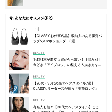
今、あなたにオススメ〈PR〉
【CLASSY.お仕事名品】収納力のある優秀バ
ッグ&スマホショルダー3選
BEAUTY
毛1本1本が際立つ眉が今っぽい！【悩み別】
今どき「アイブロウ」の整え方＆描き方を攻
略 | CLASSY.[クラッシィ]
BEAUTY
【20代・30代の最旬ヘアスタイル7選】
CLASSY.リーダーズが続々『美艶ロング』に
たどり着いた！ | CLASSY.[クラッシィ]
BEAUTY
有名人も続々【30代のヘアスタイル】ここ