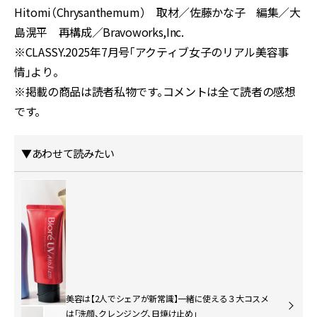
Hitomi（Chrysanthemum） 取材／佐藤かな子 編集／大
島滉平 再構成／Bravoworks,Inc.
※CLASSY.2025年7月号「アクティブ女子のリアル美容事
情」より。
※掲載の商品は読者私物です。コメントは全て読者の感想
です。
▼あわせて読みたい
美容は【2人でシェアが新常識】一緒に使える３大コスメ
は「洗顔、クレンジング、日焼け止め」