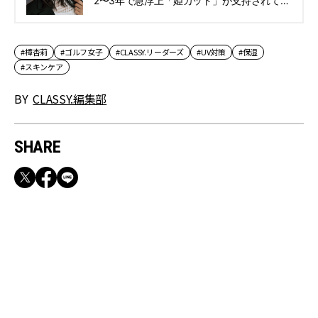
2〜3年で急浮上「姫カット」が支持されてる
理由！ | CLASSY.[クラッシィ]
#樟杏莉
#ゴルフ女子
#CLASSY.リーダーズ
#UV対策
#保湿
#スキンケア
BY
CLASSY.編集部
SHARE
RECOMMEND