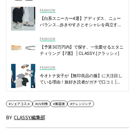
FASHION
【白系スニーカー4選】アディダス、ニュー
バランス…歩きやすさとオシャレを両立する
万能シューズ | CLASSY.[クラッシィ]
FASHION
【予算30万円内】で探す、一生愛せるエタニ
ティリング【7選】 | CLASSY.[クラッシィ]
FASHION
今オトナ女子が【無印良品の服】に大注目し
ている理由！旅好き読者がガチで口コミ |
CLASSY.[クラッシィ]
#シェアコスメ
#UV対策
#美容液
#クレンジング
BY
CLASSY.編集部