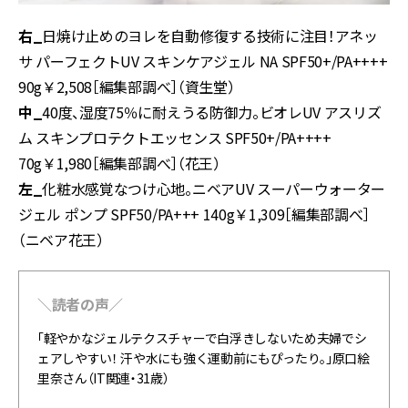
右_
日焼け止めのヨレを自動修復する技術に注目！アネッ
サ パーフェクトUV スキンケアジェル NA SPF50+/PA++++
90g￥2,508［編集部調べ］（資生堂）
中_
40度、湿度75％に耐えうる防御力。ビオレUV アスリズ
ム スキンプロテクトエッセンス SPF50+/PA++++
70g￥1,980［編集部調べ］（花王）
左_
化粧水感覚なつけ心地。ニベアUV スーパーウォーター
ジェル ポンプ SPF50/PA+++ 140g￥1,309［編集部調べ］
（ニベア花王）
＼読者の声／
「軽やかなジェルテクスチャーで白浮きしないため夫婦でシ
ェアしやすい！ 汗や水にも強く運動前にもぴったり。」原口絵
里奈さん（IT関連・31歳）