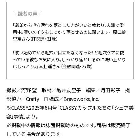
＼読者の声／
「義弟から毛穴汚れを落とした方がいいと教わり、夫婦で愛
用中。濃いメイクもしっかり落とせるのに潤います。」原口絵
里奈さん（IT関連・31歳）
「使い始めてから毛穴が目立たなくなった！と毛穴ケアに使
っている彼もお気に入り。しっかり落とせるのに洗い上がり
はしっとり。」津上 遥さん（金融関連・27歳）
撮影／河野 望 取材／亀井友里子 編集／月田彩子 撮
影協力／Crafty 再構成／Bravoworks,Inc.
※CLASSY.2025年6月号「CLASSY.カップルたちの「シェア美
容」事情」より。
※掲載中の情報は誌面掲載時のものです。商品は販売終了
している場合があります。