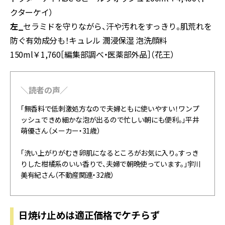
クターケイ）
左_
セラミドを守りながら、汗や汚れをすっきり。肌荒れを
防ぐ有効成分も！キュレル 潤浸保湿 泡洗顔料
150ml￥1,760［編集部調べ・医薬部外品］（花王）
＼読者の声／
「無香料で低刺激処方なので夫婦ともに使いやすい！ワンプ
ッシュできめ細かな泡が出るので忙しい朝にも便利。」平井
萌優さん（メーカー・31歳）
「洗い上がりがむき卵肌になるところがお気に入り。すっき
りした柑橘系のいい香りで、夫婦で朝晩使っています。」宇川
美有紀さん（不動産関連・32歳）
日焼け止めは適正価格でケチらず