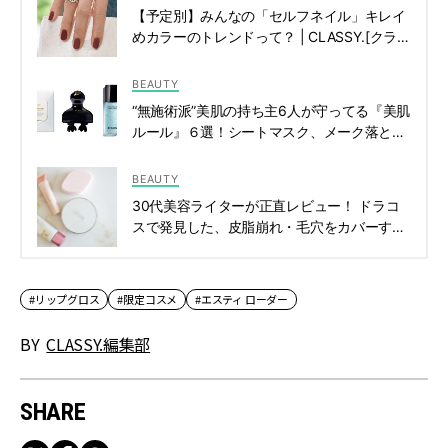
【予定別】みんなの「セルフネイル」キレイ
めカラーのトレンドって？ | CLASSY.[クラッ
シィ]
BEAUTY
“無施術派”美肌の持ち主6人が守ってる『美肌
ルール』６選！シートマスク、メーク落とし
etc. | CLASSY.[クラッシィ]
BEAUTY
30代美容ライターが正直レビュー！ ドラコ
スで発見した、皮脂崩れ・毛穴をカバーする
神ベース3選｜2026年春夏 | CLASSY.[クラ
ッシィ]
#リップグロス
#限定コスメ
#エスティ ローダー
BY
CLASSY.編集部
SHARE