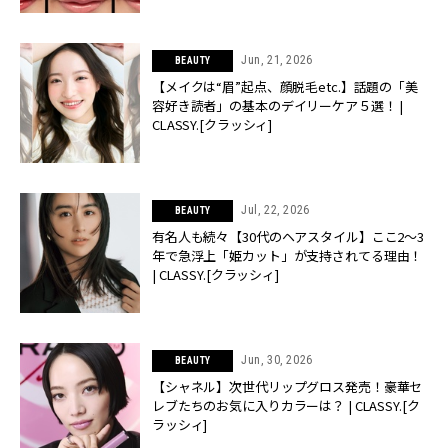
Jun, 21, 2026
BEAUTY
【メイクは“眉”起点、顔脱毛etc.】話題の「美
容好き読者」の基本のデイリーケア５選！ |
CLASSY.[クラッシィ]
Jul, 22, 2026
BEAUTY
有名人も続々【30代のヘアスタイル】ここ2〜3
年で急浮上「姫カット」が支持されてる理由！
| CLASSY.[クラッシィ]
Jun, 30, 2026
BEAUTY
【シャネル】次世代リップグロス発売！豪華セ
レブたちのお気に入りカラーは？ | CLASSY.[ク
ラッシィ]