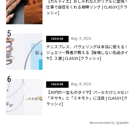
【カルティエ】おしゃれな人がリアルに愛用！
仕事で自信をくれる相棒リング | CLASSY.[クラ
ッシィ]
Aug, 9, 2026
FASHION
テニスブレス、パヴェリングは本当に使える！
ジュエリー賢者が教える【後悔しない名品ダイ
ヤ】３選 | CLASSY.[クラッシィ]
Aug, 8, 2026
FASHION
【30代の一生ものダイヤ】パールだけじゃない
「タサキ」と「ミキモト」に注目 | CLASSY.[ク
ラッシィ]
Recommended by