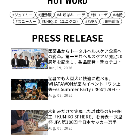
HOT WORD
#ジュエリー
#通勤服
#お呼ばれコーデ
#旅コーデ
#結婚
#スニーカー
#UNIQLO（ユニクロ）
#ZARA
#骨格診断
PRESS RELEASE
医薬品からトータルヘルスケア企業へ
の変革。第一三共ヘルスケアが発足20
周年を記念し、製品開発・新カテゴリ
挑戦の舞台や旧社統合時のエピソード
Jun, 19, 2026
を社員の想いとともに振り返る特別映
像を公開！
猛暑でも大型犬と快適に遊べる。
WHATAWONが室内イベント「ワン上
等Fes Summer Party」を8月29日開
催
Aug, 09, 2026
木組みだけで実現した球体型の組子細
工「KUMIKO SPHERE」を発表― 天皇
杯 JFA 第106回全日本サッカー選手権
大会の公式ビジュアルにも採用 ―
Aug, 09, 2026