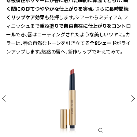
る被膜性ポリマーにが唇に触れた瞬間に体温でとろけ、瞬
く間にのびてつややかな仕上がりを実現。
さらに
長時間続
くリップケア効果
も発揮します。シアーからミディアム フ
ィニッシュまで
重ね塗りで自由自在に仕上がりをコントロ
ール
でき、唇はコーティングされたような美しいツヤに。カ
ラーは、唇の自然なトーンを引き立てる
全8シェード
がライ
ンアップします。魅惑の唇へ、新作リップで叶えてみて。