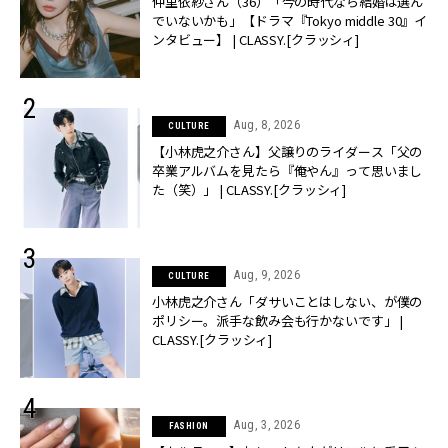
仲里依紗さん（36）「今の時代なら結婚は選ん
でいないかも」【ドラマ『Tokyo middle 30』イ
ンタビュー】 | CLASSY.[クラッシィ]
Aug, 8, 2026
CULTURE
【小林虎之介さん】父譲りのライダース「父の
卒業アルバムを見たら『俺やん』って思いまし
た（笑）」 | CLASSY.[クラッシィ]
Aug, 9, 2026
CULTURE
小林虎之介さん「ダサいことはしない、が僕の
ポリシー。派手な飲み会も行かないです」 |
CLASSY.[クラッシィ]
Aug, 3, 2026
FASHION