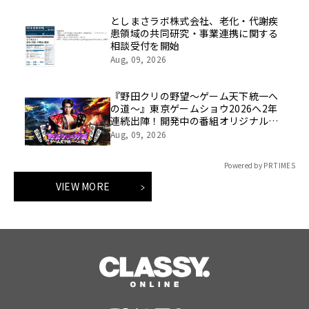
としまさラボ株式会社、老化・代謝疾
患領域の共同研究・事業連携に関する
相談受付を開始
Aug, 09, 2026
『野田クリの野望～ゲーム天下統一へ
の道～』東京ゲームショウ2026へ2年
連続出陣！開発中の番組オリジナルゲ
ームを世界最速体験！失敗したら即
Aug, 09, 2026
「打ち首」！？しんや＆青木マッチョ
参加のイベントも開催！
Powered by PR TIMES
VIEW MORE