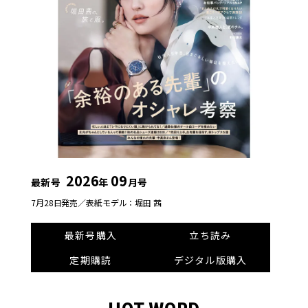
2026
09
最新号
年
月号
7月28日発売／
表紙モデル：堀田 茜
最新号購入
立ち読み
定期購読
デジタル版購入