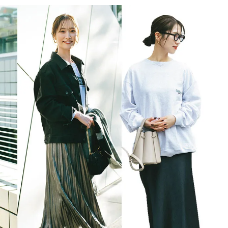
BEAUTY
Aug, 7, 2026
Aug,
BEAUTY
WEDDING
【UV下地】酷暑に頼れる！
【結婚指輪】人気
2,000円台〜3,000円台の名品3選
ング22選｜20〜3
｜30代美容ライターが正直レビ
エピソードも | CLA
ュー | CLASSY.[クラッシィ]
ィ]
Sep, 25, 2025
Jun,
BEAUTY
WEDDING
マルジェラの“レプリカ”に新作
【一生ものジュエ
も！注目度急上昇の『フレグラ
存在感が際立つ！
ンス』５選 | CLASSY.[クラッシ
「トゥギャザー」
ィ]
目 | CLASSY.[クラ
Aug, 6, 2026
Feb,
BEAUTY
WEDDING
【ヘアアクセ6選】手抜きに見え
結婚式に黒ドレス
ない！アラサーのまとめ髪が垢
ばれで失敗しない
抜ける「即戦力アクセ」たち |
ーを解説 | CLASS