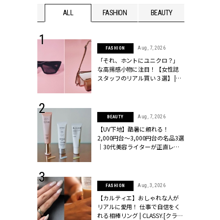
WEDDING
ALL
FASHION
BEAUTY
WEDDIN
 13, 2025
Aug, 7, 2026
FASHION
ブランドのリ
「それ、ホントにユニクロ？」
0代カップルの
な高揚感小物に注目！【女性誌
SSY.[クラッシ
スタッフのリアル買い３選】 |
CLASSY.[クラッシィ]
 30, 2026
Aug, 7, 2026
BEAUTY
リー】1つでも
【UV下地】酷暑に頼れる！
ポメラートの
2,000円台〜3,000円台の名品3選
シリーズに注
｜30代美容ライターが正直レビ
ッシィ]
ュー | CLASSY.[クラッシィ]
 16, 2026
Aug, 3, 2026
FASHION
はアリ？お呼
【カルティエ】おしゃれな人が
コーデ＆マナ
リアルに愛用！ 仕事で自信をく
Y.[クラッシィ]
れる相棒リング | CLASSY.[クラッ