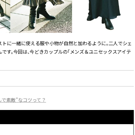
CLASSY.[クラッシィ]
Aug, 8, 2026
Mar,
BEAUTY
WEDDING
【シャネル】「ココ マドモアゼ
【トレンドの巻き
ル クラッシュ アプソリュ」の限
式ゲスト服の鉄板
定カフェが登場！世界観に没入
ンピ”は『スカー
ストに一緒に使える服や小物が自然と加わるように。二人でシェ
できる体験型イベントが開催 |
正解！ | CLASSY.
CLASSY.[クラッシィ]
んです。今回は、今どきカップルの「メンズ＆ユニセックスアイテ
Aug, 5, 2026
Dec,
BEAUTY
WEDDING
忙しい毎日に「うるおいター
【結婚式お呼ばれ
ボ」を。新【SOFINA BASIC＋】
染む！上品で実用
のお手入れでうるおってなめら
ッグ」6選【アン
かな肌を目指す | CLASSY.[クラッ
イラー他】 | CLAS
シィ]
ィ]
んで素敵”なコツって？
Aug, 7, 2026
Aug,
BEAUTY
WEDDING
冷房・紫外線etc...「夏の隠れ乾
20万円台〜【カル
燥」を防ぐ【ベタつかない名品
ング４選】ラブ、トリ
クリーム】3選＜30代のベストコ
を『マリッジ』に
スメ＞ | CLASSY.[クラッシィ]
ます！ | CLASSY.