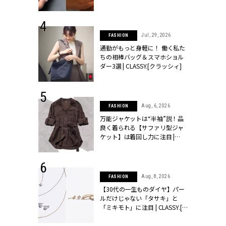
シィ]
 24, 2026
Jul, 29, 2026
FASHION
方３選】結婚
通勤がもっと身軽に！ 働く私た
“シンプル黒ワ
ちの相棒バッグ＆スマホショル
フ』で盛るのが
ダー3選 | CLASSY.[クラッシィ]
[クラッシィ]
 9, 2025
Aug, 6, 2026
FASHION
】ドレスに馴
万能ジャケットは“半袖”説！品
的な「サブバ
良く着られる【サファリ型ジャ
テプリマ、フェ
ケット】は着回し力に注目 |
SY.[クラッシ
CLASSY.[クラッシィ]
 18, 2025
Aug, 8, 2026
FASHION
ティエ人気リ
【30代の一生ものダイヤ】パー
ニティetc.
ルだけじゃない「タサキ」と
選ぶ人増えて
「ミキモト」に注目 | CLASSY.[ク
[クラッシィ]
ラッシィ]