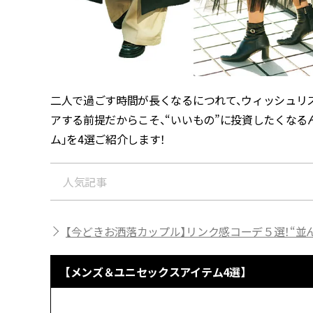
二人で過ごす時間が長くなるにつれて、ウィッシュリ
アする前提だからこそ、“いいもの”に投資したくなる
ム」を4選ご紹介します！
人気記事
【今どきお洒落カップル】リンク感コーデ５選！“並
【メンズ＆ユニセックスアイテム4選】