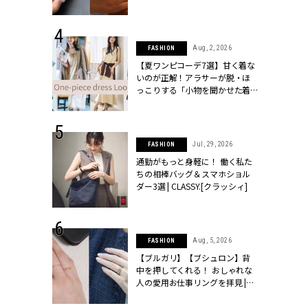
ッシィ]
シィ]
 18, 2025
Aug, 2, 2026
FASHION
ティエ人気リ
【夏ワンピコーデ7選】甘く着な
ニティetc.
いのが正解！アラサーが脱・ほ
選ぶ人増えて
っこりする「小物を聞かせた着
[クラッシィ]
こなし」 | CLASSY.[クラッシィ]
 24, 2026
Jul, 29, 2026
FASHION
方３選】結婚
通勤がもっと身軽に！ 働く私た
“シンプル黒ワ
ちの相棒バッグ＆スマホショル
フ』で盛るのが
ダー3選 | CLASSY.[クラッシィ]
[クラッシィ]
 4, 2025
Aug, 5, 2026
FASHION
急上昇【ブシ
【ブルガリ】【ブシュロン】背
イダルリン
中を押してくれる！ おしゃれな
やすい！ |
人の愛用お仕事リングを拝見 |
ィ]
CLASSY.[クラッシィ]