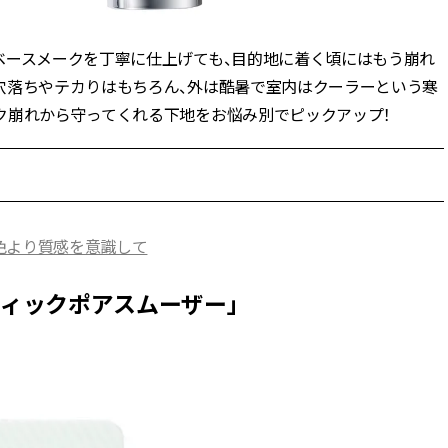
かな肌を目指す | CLASSY.[クラッ
目 | CLASSY.[クラ
シィ]
ベースメークを丁寧に仕上げても、目的地に着く頃にはもう崩れ
Aug, 7, 2026
Aug,
BEAUTY
WEDDING
穴落ちやテカりはもちろん、外は酷暑で室内はクーラーという寒
冷房・紫外線etc...「夏の隠れ乾
20万円台〜【カル
ク崩れから守ってくれる下地をお悩み別でピックアップ！
燥」を防ぐ【ベタつかない名品
ング４選】ラブ、トリ
クリーム】3選＜30代のベストコ
を『マリッジ』に
スメ＞ | CLASSY.[クラッシィ]
ます！ | CLASSY.
Nov, 17, 2025
Mar,
BEAUTY
WEDDING
【落ちない名品リップ10選】塗
【トレンドの巻き
色より質感を意識して
り直しできない・皮むけしやす
式ゲスト服の鉄板
いetc.悩みをクリア | CLASSY.[ク
ンピ”は『スカー
ラッシィ]
正解！ | CLASSY.
ティックポアスムーザー」
Aug, 5, 2026
Sep,
BEAUTY
WEDDING
夏の深刻なくすみ・色ムラにア
“キャトル”で人気
プローチ！【透明感を底上げ】
ュロン】の『ブラ
神コスメ３選 | CLASSY.[クラッシ
グ』は普段使いもし
ィ]
CLASSY.[クラッシ