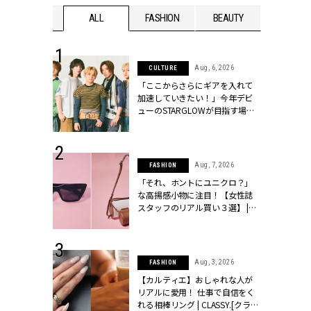
WEDDING
ALL
FASHION
BEAUTY
WEDDIN
 16, 2026
Aug, 6, 2026
CULTURE
はアリ？お呼
「ここからさらにギアを入れて
コーデ＆マナ
加速していきたい！」今年デビ
Y.[クラッシィ]
ューのSTARGLOWが目指す場所
とは？【3rdシングル『Drivin' My
Life』発売】 | CLASSY.[クラッシ
ィ]
 13, 2025
Aug, 7, 2026
FASHION
ブランドのリ
「それ、ホントにユニクロ？」
0代カップルの
な高揚感小物に注目！【女性誌
SSY.[クラッシ
スタッフのリアル買い３選】 |
CLASSY.[クラッシィ]
 30, 2026
Aug, 3, 2026
FASHION
リー】1つでも
【カルティエ】おしゃれな人が
ポメラートの
リアルに愛用！ 仕事で自信をく
シリーズに注
れる相棒リング | CLASSY.[クラッ