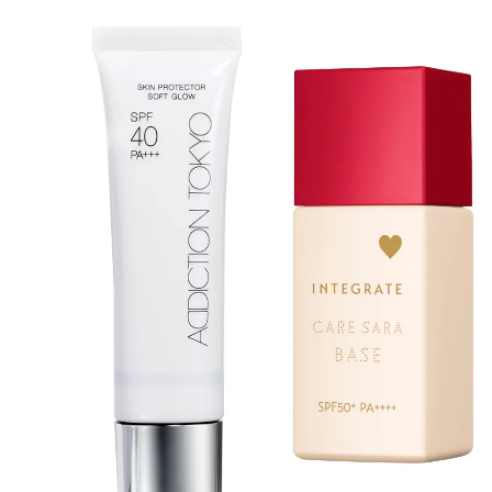
BEAUTY
Aug, 7, 2026
Feb,
BEAUTY
WEDDING
【UV下地】酷暑に頼れる！
結婚式に黒ドレス
2,000円台〜3,000円台の名品3選
ばれで失敗しない
｜30代美容ライターが正直レビ
ーを解説 | CLASS
ュー | CLASSY.[クラッシィ]
Aug, 6, 2026
Aug,
BEAUTY
WEDDING
【ヘアアクセ6選】手抜きに見え
【結婚指輪】人気
ない！アラサーのまとめ髪が垢
ング22選｜20〜3
抜ける「即戦力アクセ」たち |
エピソードも | CLA
CLASSY.[クラッシィ]
ィ]
Aug, 5, 2026
Jun,
BEAUTY
WEDDING
忙しい毎日に「うるおいター
【一生ものジュエ
ボ」を。新【SOFINA BASIC＋】
存在感が際立つ！
のお手入れでうるおってなめら
「トゥギャザー」