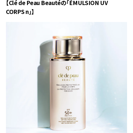
【Clé de Peau Beautéの「ÉMULSION UV
CORPS n」】