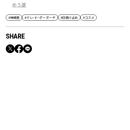
め５選
#神崎恵
#クレ・ド・ポー ボーテ
#日焼け止め
#コスメ
SHARE
RECOMMEND
満員電車も外回りも快適！身軽になれるバッグ
＆スマホショルダー3選