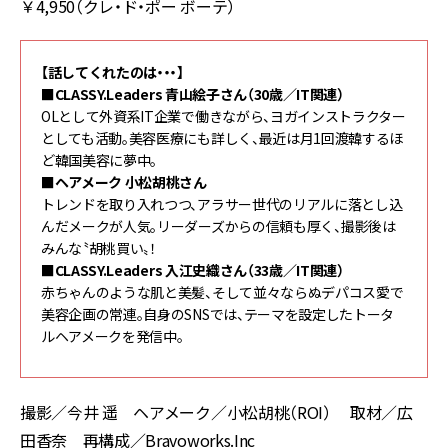
￥4,950（クレ・ド・ポー ボーテ）
【話してくれたのは・・・】
■CLASSY.Leaders 青山絵子さん（30歳／IT関連）
OLとして外資系IT企業で働きながら、ヨガインストラクター
としても活動。美容医療にも詳しく、最近は月1回渡韓するほ
ど韓国美容に夢中。
■ヘアメーク 小松胡桃さん
トレンドを取り入れつつ、アラサー世代のリアルに落とし込
んだメークが人気。リーダーズからの信頼も厚く、撮影後は
みんな〝胡桃買い〟！
■CLASSY.Leaders 入江史織さん（33歳／IT関連）
赤ちゃんのような肌と美髪、そして並々ならぬデパコス愛で
美容企画の常連。自身のSNSでは、テーマを設定したトータ
ルヘアメークを発信中。
撮影／今井 遥 ヘアメーク／小松胡桃（ROI） 取材／広
田香奈 再構成／Bravoworks.Inc