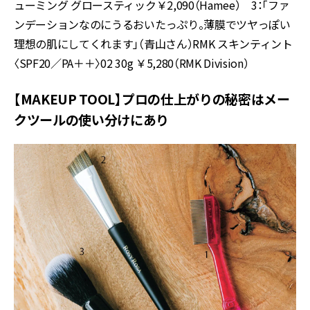
ューミング グロースティック￥2,090（Hamee） 3：「ファ
ンデーションなのにうるおいたっぷり。薄膜でツヤっぽい
理想の肌にしてくれます」（青山さん）RMK スキンティント
〈SPF20／PA＋＋〉02 30g ￥5,280（RMK Division）
【MAKEUP TOOL】プロの仕上がりの秘密はメー
クツールの使い分けにあり