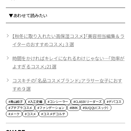
▼あわせて読みたい
【秋冬に取り入れたい高保湿コスメ】「美容担当編集＆ラ
イターのおすすめコスメ」３選
時間をかければキレイになれるわけじゃない…「効率が
よすぎるコスメ」21選
コスキチの「名品コスメブランド」アラサー女子におす
すめ９選
#青山絵子
#入江史織
#コンシーラー
#CLASSY.リーダーズ
#デパコス
#プチプラコスメ
#ファンデーション
#RMK
#SUQQU（スック）
#メーク
#コスメ
#コスメデコルテ