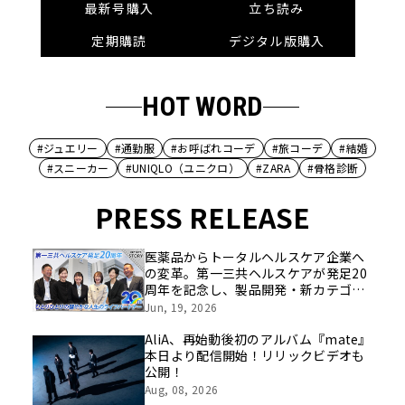
最新号購入
立ち読み
定期購読
デジタル版購入
HOT WORD
#ジュエリー
#通勤服
#お呼ばれコーデ
#旅コーデ
#結婚
#スニーカー
#UNIQLO（ユニクロ）
#ZARA
#骨格診断
PRESS RELEASE
医薬品からトータルヘルスケア企業へ
の変革。第一三共ヘルスケアが発足20
周年を記念し、製品開発・新カテゴリ
挑戦の舞台や旧社統合時のエピソード
Jun, 19, 2026
を社員の想いとともに振り返る特別映
像を公開！
AliA、再始動後初のアルバム『mate』
本日より配信開始！リリックビデオも
公開！
Aug, 08, 2026