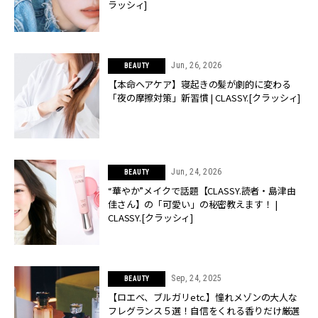
ラッシィ]
Jun, 26, 2026
BEAUTY
【本命ヘアケア】寝起きの髪が劇的に変わる
「夜の摩擦対策」新習慣 | CLASSY.[クラッシィ]
Jun, 24, 2026
BEAUTY
“華やか”メイクで話題【CLASSY.読者・島津由
佳さん】の「可愛い」の秘密教えます！ |
CLASSY.[クラッシィ]
Sep, 24, 2025
BEAUTY
【ロエベ、ブルガリetc.】憧れメゾンの大人な
フレグランス５選！自信をくれる香りだけ厳選