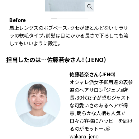
ー
Before
1
肩上レングスのボブベース。クセがほとんどないサラサ
ラの軟毛タイプ。前髪は目にかかる長さで下ろしても流
してもいいように設定。
担当したのは…佐藤若奈さん！（JENO）
佐藤若奈さん（JENO）
オシャレ派女子御用達の表参
道のヘアサロン『ジェノ』店
長。30代女子が望むジャスト
な可愛いさのあるヘアが得
意。朗らかな人柄も人気で
日々お客様にハッピーを届け
るのがモットー。＠
wakana_jeno