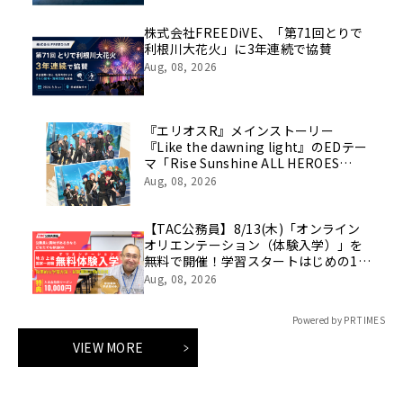
株式会社FREEDiVE、「第71回とりで
利根川大花火」に3年連続で協賛
Aug, 08, 2026
『エリオスR』メインストーリー
『Like the dawning light』のEDテー
マ「Rise Sunshine ALL HEROES
Ver.」がフルサイズ配信決定！
Aug, 08, 2026
【TAC公務員】8/13(木)「オンライン
オリエンテーション（体験入学）」を
無料で開催！学習スタートはじめの1
歩！
Aug, 08, 2026
Powered by PR TIMES
VIEW MORE