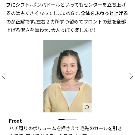
ブ
にシフト。ポンパドールといってもセンターを立ち上げ
るのは古くさくなってしまいNGで、
全体をふわっと上げる
のが正解です。左右２カ所ずつ留めてフロントの髪を全部
上げる潔さを漂わせ、大人っぽく楽しんで！
Front
S
ハチ周りのボリュームを押さえて毛先のカールを引き