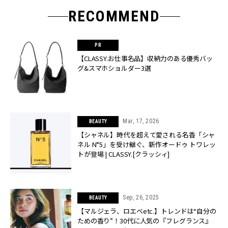
RECOMMEND
【CLASSY.お仕事名品】収納力のある優秀バッ
グ&スマホショルダー3選
Mar, 17, 2026
BEAUTY
【シャネル】時代を超えて愛される名香「シャ
ネル N°5」を受け継ぐ、新作オードゥ トワレッ
トが登場 | CLASSY.[クラッシィ]
Sep, 26, 2025
BEAUTY
【マルジェラ、ロエベetc.】トレンドは“自分の
ための香り”！30代に人気の『フレグランス』