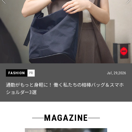
FASHION
 29,2026
PR
Jul,
スマホ
ネックレス1つで垢抜ける! 【LAH】の「ブレイド
ーズから待望の新作が登場
MAGAZINE