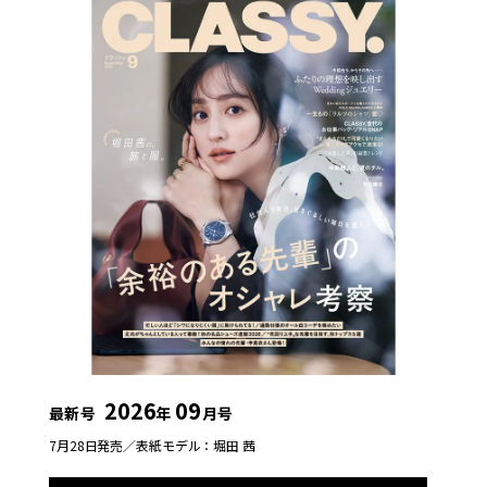
2026
09
最新号
年
月号
7月28日発売／
表紙モデル：堀田 茜