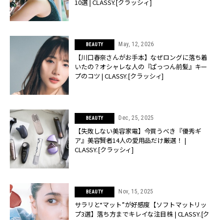
10選 | CLASSY.[クラッシィ]
May, 12, 2026
BEAUTY
【川口春奈さんがお手本】なぜロングに落ち着
いたの？オシャレな人の『ぱっつん前髪』キー
プのコツ | CLASSY.[クラッシィ]
Dec, 25, 2025
BEAUTY
【失敗しない美容家電】今買うべき『優秀ギ
ア』美容賢者14人の愛用品だけ厳選！ |
CLASSY.[クラッシィ]
Nov, 15, 2025
BEAUTY
サラリと“マット”が好感度【ソフトマットリッ
プ3選】落ち方までキレイな注目株 | CLASSY.[ク