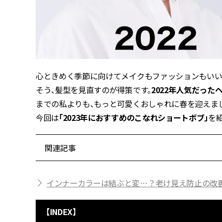
心ときめく季節に向けてメイクもファッションもいい感
そう、髪型を見直すのが得策です。
2022年人気だった
までの私よりも、もっと可愛くおしゃれに春を迎えま
今回は
「2023年におすすめのこなれショートボブ」
を
関連記事
インナーカラーは結ぶと変…？老け見え防止の改
【INDEX】