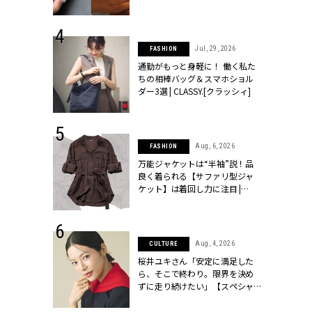
ッシィ]
シィ]
 24, 2026
Jul, 29, 2026
FASHION
方３選】結婚
通勤がもっと身軽に！ 働く私た
“シンプル黒ワ
ちの相棒バッグ＆スマホショル
フ』で盛るのが
ダー3選 | CLASSY.[クラッシィ]
[クラッシィ]
 9, 2025
Aug, 6, 2026
FASHION
】ドレスに馴
万能ジャケットは“半袖”説！品
的な「サブバ
良く着られる【サファリ型ジャ
テプリマ、フェ
ケット】は着回し力に注目 |
SY.[クラッシ
CLASSY.[クラッシィ]
 14, 2025
Aug, 4, 2026
CULTURE
彼と完全なお
桜井ユキさん「安定に満足した
て選んだリン
ら、そこで終わり。限界を決め
代のブライダルリ
ずに走り続けたい」【スペシャ
LASSY.[クラ
ルドラマ『しあわせは食べて寝
て待て ～早春の養生編～』】 |