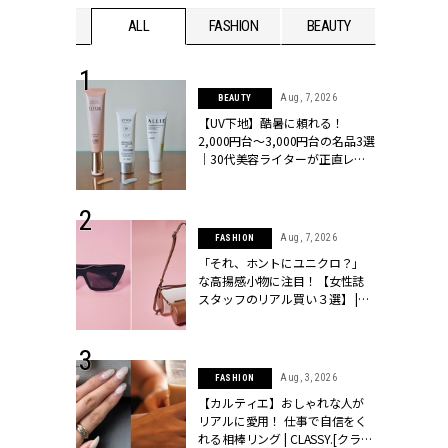
WEDDING
ALL
FASHION
BEAUTY
WEDDIN
 13, 2025
Aug, 7, 2026
BEAUTY
ブランドのリ
【UV下地】酷暑に頼れる！
0代カップルの
2,000円台〜3,000円台の名品3選
SSY.[クラッシ
｜30代美容ライターが正直レビ
ュー | CLASSY.[クラッシィ]
 16, 2026
Aug, 7, 2026
FASHION
はアリ？お呼
「それ、ホントにユニクロ？」
コーデ＆マナ
な高揚感小物に注目！【女性誌
Y.[クラッシィ]
スタッフのリアル買い３選】 |
CLASSY.[クラッシィ]
 30, 2026
Aug, 3, 2026
FASHION
リー】1つでも
【カルティエ】おしゃれな人が
ポメラートの
リアルに愛用！ 仕事で自信をく
シリーズに注
れる相棒リング | CLASSY.[クラッ