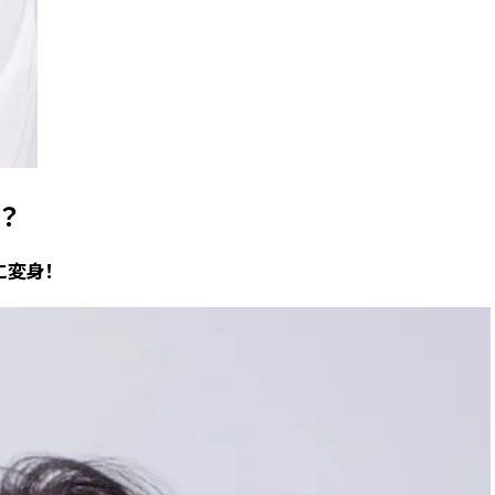
？
変身！