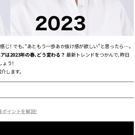
ィ]
目 | CLASSY.[クラ
Aug, 8, 2026
Mar,
BEAUTY
WEDDING
【シャネル】「ココ マドモアゼ
【トレンドの巻き
ル クラッシュ アプソリュ」の限
式ゲスト服の鉄板
定カフェが登場！世界観に没入
ンピ”は『スカー
できる体験型イベントが開催 |
正解！ | CLASSY.
じ！ でも、“あともう一歩あか抜け感が欲しい”と思ったら…。
CLASSY.[クラッシィ]
ヘアは2023年の春、どう変わる？
最新トレンドをつかんで、昨日
しょう！
Aug, 7, 2026
Dec,
BEAUTY
WEDDING
紹介します。
冷房・紫外線etc...「夏の隠れ乾
【結婚式お呼ばれ
燥」を防ぐ【ベタつかない名品
染む！上品で実用
クリーム】3選＜30代のベストコ
ッグ」6選【アン
スメ＞ | CLASSY.[クラッシィ]
イラー他】 | CLAS
ィ]
Aug, 5, 2026
Oct,
BEAUTY
WEDDING
善ポイントを解説！
忙しい毎日に「うるおいター
【ブシュロン】〝
ボ」を。新【SOFINA BASIC＋】
揃い〟にこだわっ
のお手入れでうるおってなめら
グ【CLASSY.世
かな肌を目指す | CLASSY.[クラッ
ング物語 ＃11】 | C
シィ]
ッシィ]