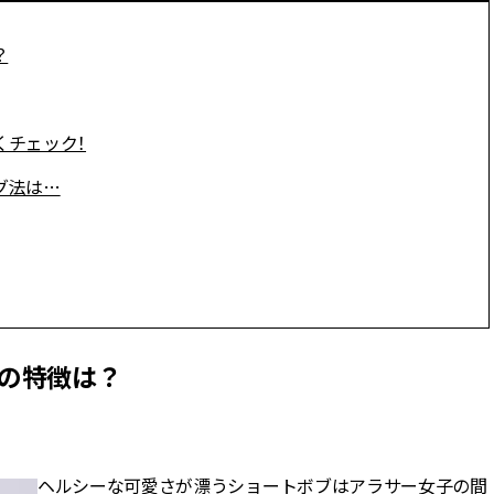
？
くチェック！
グ法は…
」の特徴は？
ヘルシーな可愛さが漂うショートボブはアラサー女子の間