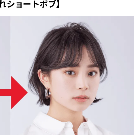
れショートボブ】
BEAUTY
Aug, 7, 2026
Aug,
BEAUTY
WEDDING
【UV下地】酷暑に頼れる！
【結婚指輪】人気
2,000円台〜3,000円台の名品3選
ング22選｜20〜3
｜30代美容ライターが正直レビ
エピソードも | CLA
ュー | CLASSY.[クラッシィ]
ィ]
Aug, 6, 2026
Feb,
BEAUTY
WEDDING
【ヘアアクセ6選】手抜きに見え
結婚式に黒ドレス
ない！アラサーのまとめ髪が垢
ばれで失敗しない
抜ける「即戦力アクセ」たち |
ーを解説 | CLASS
CLASSY.[クラッシィ]
Sep, 25, 2025
Jun,
BEAUTY
WEDDING
マルジェラの“レプリカ”に新作
【一生ものジュエ
も！注目度急上昇の『フレグラ
存在感が際立つ！
ンス』５選 | CLASSY.[クラッシ
「トゥギャザー」