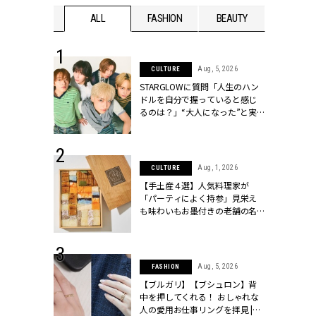
WEDDING
ALL
FASHION
BEAUTY
WEDDIN
 16, 2026
Aug, 5, 2026
CULTURE
はアリ？お呼
STARGLOWに質問「人生のハン
コーデ＆マナ
ドルを自分で握っていると感じ
Y.[クラッシィ]
るのは？」“大️人になった”と実
感する瞬間【3rdシングル
『Drivin' My Life』発売】 |
CLASSY.[クラッシィ]
 13, 2025
Aug, 1, 2026
CULTURE
ブランドのリ
【手土産４選】人気料理家が
0代カップルの
「パーティによく持参」見栄え
SSY.[クラッシ
も味わいもお墨付きの老舗の名
物とは？ | CLASSY.[クラッシィ]
 30, 2026
Aug, 5, 2026
FASHION
リー】1つでも
【ブルガリ】【ブシュロン】背
ポメラートの
中を押してくれる！ おしゃれな
シリーズに注
人の愛用お仕事リングを拝見 |