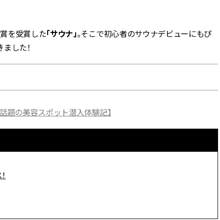
BEAUTY
大賞を受賞した
「サウナ」
。そこで初心者のサウナデビューにもぴ
きました！
Aug, 5, 2026
Feb,
BEAUTY
WEDDING
忙しい毎日に「うるおいター
結婚式に黒ドレス
ボ」を。新【SOFINA BASIC＋】
ばれで失敗しない
のお手入れでうるおってなめら
ーを解説 | CLASS
かな肌を目指す | CLASSY.[クラッ
シィ]
【話題の美容スポット潜入体験記】
Aug, 6, 2026
Aug,
BEAUTY
WEDDING
【ヘアアクセ6選】手抜きに見え
【結婚指輪】人気
ない！アラサーのまとめ髪が垢
ング22選｜20〜3
抜ける「即戦力アクセ」たち |
エピソードも | CLA
CLASSY.[クラッシィ]
ィ]
！
Aug, 5, 2026
Jun,
BEAUTY
WEDDING
ユニクロ名品も！日焼け対策ガ
【一生ものジュエ
チ勢の「ないと無理」なアイテ
存在感が際立つ！
ムハック7選 | CLASSY.[クラッシ
「トゥギャザー」