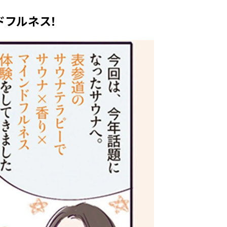
ィ]
目 | CLASSY.[クラ
ドフルネス！
Nov, 17, 2025
Mar,
BEAUTY
WEDDING
【落ちない名品リップ10選】塗
【トレンドの巻き
り直しできない・皮むけしやす
式ゲスト服の鉄板
いetc.悩みをクリア | CLASSY.[ク
ンピ”は『スカー
ラッシィ]
正解！ | CLASSY.
Aug, 5, 2026
Dec,
BEAUTY
WEDDING
夏の深刻なくすみ・色ムラにア
【結婚式のお呼ば
プローチ！【透明感を底上げ】
事情】アンテプリマ、
神コスメ３選 | CLASSY.[クラッシ
「小さくても収納
ィ]
件！ | CLASSY.[
Jul, 13, 2026
May,
BEAUTY
WEDDING
朝の“寝ぐせ直し”はもういらな
【カルティエ、ブ
い！夜に仕込む「ヘアケア家
ーメ】おしゃれな
電」3選 | CLASSY.[クラッシィ]
約指輪＆結婚指輪を
CLASSY.[クラッシ