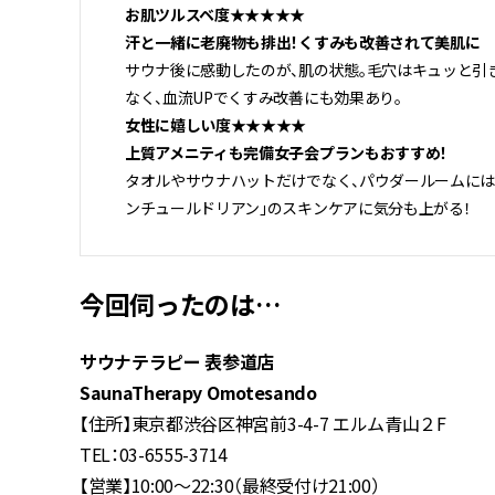
お肌ツルスベ度★★★★★
汗と一緒に老廃物も排出！くすみも改善されて美肌に
サウナ後に感動したのが、肌の状態。毛穴はキュッと引
なく、血流UPでくすみ改善にも効果あり。
女性に嬉しい度★★★★★
上質アメニティも完備女子会プランもおすすめ！
タオルやサウナハットだけでなく、パウダールームにはス
ンチュールドリアン」のスキンケアに気分も上がる！
今回伺ったのは…
サウナテラピー 表参道店
SaunaTherapy Omotesando
【住所】東京都渋谷区神宮前3-4-7 エルム青山２F
TEL：03-6555-3714
【営業】10:00～22:30（最終受付け21:00）