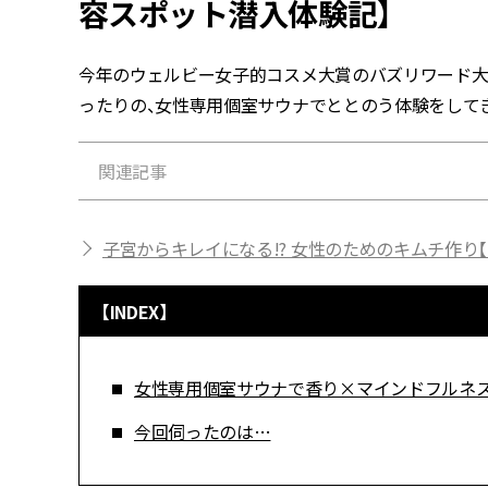
容スポット潜入体験記】
今年のウェルビー女子的コスメ大賞のバズリワード
ったりの、女性専用個室サウナでととのう体験をして
関連記事
子宮からキレイになる!? 女性のためのキムチ作り
【INDEX】
女性専用個室サウナで香り×マインドフルネス
今回伺ったのは…