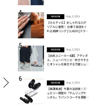
ッシィ]
CLASSY.[クラッシィ]
 24, 2026
Aug, 3, 2026
FASHION
方３選】結婚
【カルティエ】おしゃれな人が
“シンプル黒ワ
リアルに愛用！ 仕事で自信をく
フ』で盛るのが
れる相棒リング | CLASSY.[クラッ
[クラッシィ]
シィ]
 24, 2025
Aug, 5, 2026
FASHION
れバッグ最新
【白系スニーカー4選】アディダ
プラダetc.
ス、ニューバランス…歩きやすさ
力あり」が条
とオシャレを両立する万能シュ
クラッシィ]
ーズ | CLASSY.[クラッシィ]
 20, 2026
Aug, 2, 2026
FASHION
シュロン、ショ
【梅澤美波】今夏の注目株！ジ
人が選んだ婚
ュエリー感覚の「サムリングサ
公開 |
ンダル」でパンツコーデを更新 |
ィ]
CLASSY.[クラッシィ]