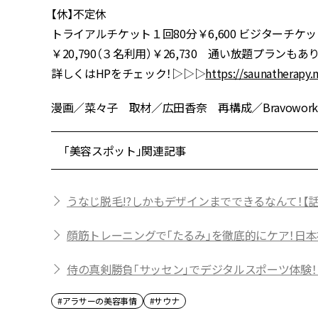
【休】不定休
トライアルチケット１回80分￥6,600 ビジターチケット
￥20,790（３名利用）￥26,730 通い放題プランもあり
詳しくはHPをチェック！▷▷▷
https://saunatherapy
漫画／菜々子 取材／広田香奈 再構成／Bravoworks.
「美容スポット」関連記事
うなじ脱毛!?しかもデザインまでできるなんて！【
顔筋トレーニングで「たるみ」を徹底的にケア！日
侍の真剣勝負「サッセン」でデジタルスポーツ体験！
#アラサーの美容事情
#サウナ