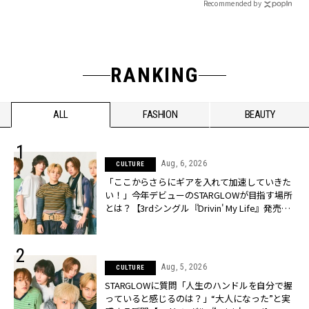
Recommended by
RANKING
ALL
FASHION
BEAUTY
Aug, 6, 2026
CULTURE
「ここからさらにギアを入れて加速していきた
い！」今年デビューのSTARGLOWが目指す場所
とは？【3rdシングル『Drivin' My Life』発売】 |
CLASSY.[クラッシィ]
Aug, 5, 2026
CULTURE
STARGLOWに質問「人生のハンドルを自分で握
っていると感じるのは？」“大️人になった”と実