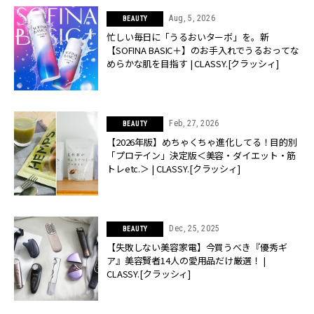
Aug, 5, 2026
BEAUTY
忙しい毎日に「うるおいターボ」を。新
【SOFINA BASIC＋】のお手入れでうるおってな
めらかな肌を目指す | CLASSY.[クラッシィ]
Feb, 27, 2026
BEAUTY
【2026年版】めちゃくちゃ進化してる！目的別
「プロテイン」決定版＜美容・ダイエット・筋
トレetc.＞ | CLASSY.[クラッシィ]
Dec, 25, 2025
BEAUTY
【失敗しない美容家電】今買うべき『優秀ギ
ア』美容賢者14人の愛用品だけ厳選！ |
CLASSY.[クラッシィ]