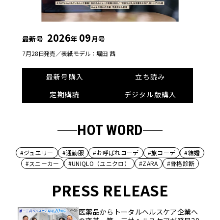
2026
09
最新号
年
月号
7月28日発売／
表紙モデル：堀田 茜
最新号購入
立ち読み
定期購読
デジタル版購入
HOT WORD
#ジュエリー
#通勤服
#お呼ばれコーデ
#旅コーデ
#結婚
#スニーカー
#UNIQLO（ユニクロ）
#ZARA
#骨格診断
PRESS RELEASE
医薬品からトータルヘルスケア企業へ