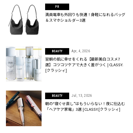
満員電車も外回りも快適！身軽になれるバッグ
＆スマホショルダー3選
Apr, 4, 2026
BEAUTY
翌朝の肌に幸せをくれる【最新美白コスメ7
選】コツコツケアで大きく差がつく | CLASSY.
[クラッシィ]
Jul, 13, 2026
BEAUTY
朝の“寝ぐせ直し”はもういらない！夜に仕込む
「ヘアケア家電」3選 | CLASSY.[クラッシィ]