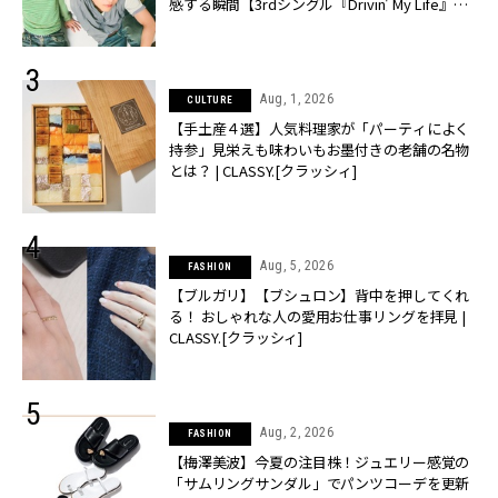
感する瞬間【3rdシングル『Drivin' My Life』発
売】 | CLASSY.[クラッシィ]
Aug, 1, 2026
CULTURE
【手土産４選】人気料理家が「パーティによく
持参」見栄えも味わいもお墨付きの老舗の名物
とは？ | CLASSY.[クラッシィ]
Aug, 5, 2026
FASHION
【ブルガリ】【ブシュロン】背中を押してくれ
る！ おしゃれな人の愛用お仕事リングを拝見 |
CLASSY.[クラッシィ]
Aug, 2, 2026
FASHION
【梅澤美波】今夏の注目株！ジュエリー感覚の
「サムリングサンダル」でパンツコーデを更新