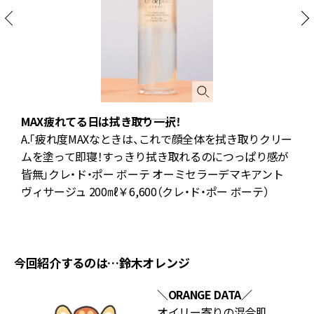
MAX疲れてる日は拭き取り一択！
A.「疲れ度MAXなときは、これで顔全体を拭き取りクリー
ー
ムを塗って即寝！すっきり拭き取れるのにつっぱり感が
皆無」クレ・ド・ポー ボーテ オーミセラーデマキアント
ジ
ら
ヴィサージュ 200㎖￥6,600（クレ・ド・ポー ボーテ）
フ
今回紹介するのは…鈴木オレンジ
＼ORANGE DATA／
オイリー寄りの混合肌