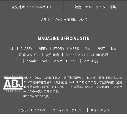
光文社オフィシャルサイト
読者モデル、ライター募集
ブラウザプッシュ通知について
MAGAZINE OFFICIAL SITE
JJ
CLASSY.
VERY
STORY
HERS
Mart
美ST
bis
和食スタイル
女性自身
SmartFLASH
COMIC熱帯
comic Pureri
マンガ コミソル
本がすき。
ABJマークは、この電子書店・電子書籍配信サービスが、著作権者からコン
テンツ使用許諾を得た正規版配信サービスであることを示す登録商標（登録
番号 第6091713号）です。ABJマークの詳細、ABJマークを掲示しているサ
ービスの一覧はこちらです。
https://aebs.or.jp/
このサイトについて
プライバシーポリシー
サイトマップ
©Kobunsha Co., Ltd. All Rights Reserved.