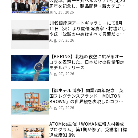
の変革。第一三共ヘルスケアが発足20
周年を記念し、製品開発・新カテゴリ
挑戦の舞台や旧社統合時のエピソード
Jun, 19, 2026
を社員の想いとともに振り返る特別映
像を公開！
JINS銀座店アートギャラリーにて8月
11日（火）より開催 写真家・村越とし
や氏「沈黙の中身はすべて言葉だっ
た」
Aug, 07, 2026
【BERING】北極の夜空に広がるオー
ロラを表現した、日本だけの数量限定
モデルがリリース
Aug, 07, 2026
【都ホテル 博多】開業7周年記念 英
国フレグランスブランド「MOLTON
BROWN」の世界観を表現したコラボ
レーションアフタヌーンティーを販売
Aug, 07, 2026
ATOMica主催「WOMAN広報人材養成
プログラム」第1期が修了、受講者目標
達成度81.8%