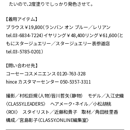
たいので、2度塗りでしっかり発色させて。
【着用アイテム】
ブラウス￥19,800（ランバン オン ブルー／レリアン
tel.03-6834-7224）イヤリング￥48,400リング￥61,600（と
もにスタージュエリー／スタージュエリー表参道店
tel.03-5785-0201）
【問い合わせ先】
コーセーコスメニエンス 0120-763-328
hince カスタマーセンター 050-5357-3311
撮影／村松巨規（人物）皆川哲矢（静物） モデル／入江史織
〈CLASSY.LEADERS〉 ヘアメーク・ネイル／小松胡桃
〈ROI〉 スタイリスト／近藤和貴子 取材／角田枝里香
構成／宮島彰子〈CLASSY.ONLINE編集室〉