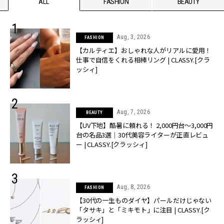
ALL
FASHION
BEAUTY
Aug, 3, 2026
FASHION
【カルティエ】おしゃれな人がリアルに愛用！
仕事で自信をくれる相棒リング | CLASSY.[クラ
ッシィ]
Aug, 7, 2026
BEAUTY
【UV下地】酷暑に頼れる！ 2,000円台〜3,000円
台の名品3選｜30代美容ライターが正直レビュ
ー | CLASSY.[クラッシィ]
Aug, 8, 2026
FASHION
【30代の一生ものダイヤ】パールだけじゃない
「タサキ」と「ミキモト」に注目 | CLASSY.[ク
ラッシィ]