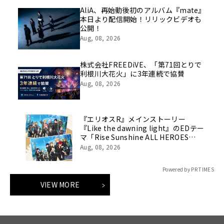
AliA、再始動後初のアルバム『mate』
本日より配信開始！リリックビデオも
公開！
Aug, 08, 2026
株式会社FREEDiVE、「第71回とりで
利根川大花火」に3年連続で協賛
Aug, 08, 2026
『エリオスR』メインストーリー
『Like the dawning light』のEDテー
マ「Rise Sunshine ALL HEROES
Ver.」がフルサイズ配信決定！
Aug, 08, 2026
Powered by PR TIMES
VIEW MORE