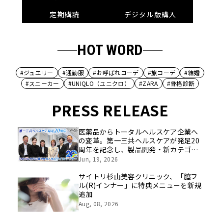
定期購読
デジタル版購入
HOT WORD
#ジュエリー
#通勤服
#お呼ばれコーデ
#旅コーデ
#結婚
#スニーカー
#UNIQLO（ユニクロ）
#ZARA
#骨格診断
PRESS RELEASE
医薬品からトータルヘルスケア企業へ
の変革。第一三共ヘルスケアが発足20
周年を記念し、製品開発・新カテゴリ
挑戦の舞台や旧社統合時のエピソード
Jun, 19, 2026
を社員の想いとともに振り返る特別映
像を公開！
サイトリ杉山美容クリニック、「膣フ
ル(R)インナー」に特典メニューを新規
追加
Aug, 08, 2026