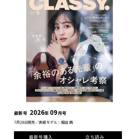
2026
09
最新号
年
月号
7月28日発売／
表紙モデル：堀田 茜
最新号購入
立ち読み