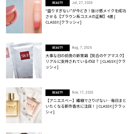
Jul, 27, 2026
BEAUTY
“盛りすぎない”が今どき！抜け感メイクを成功
させる【ブラウン系コスメの正解】4選 |
CLASSY.[クラッシィ]
Aug, 7, 2026
BEAUTY
大事な日の前夜の新常識【気合のケアマスク】
リアルに支持されているのは？ | CLASSY.[クラ
ッシィ]
Nov, 17, 2025
BEAUTY
【アニエスベー】繊細でさりげない…毎日まと
いたくなる新作香水に注目！ | CLASSY.[クラッ
シィ]