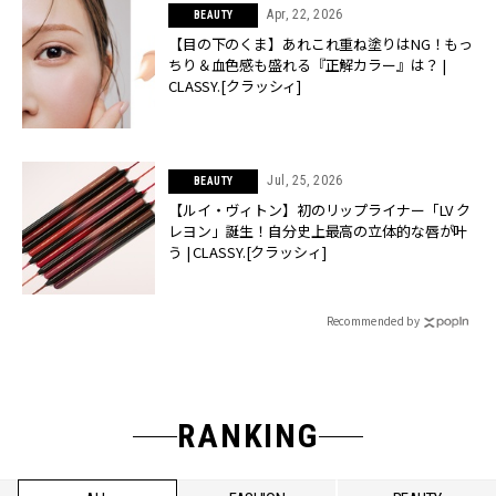
Apr, 22, 2026
BEAUTY
【目の下のくま】あれこれ重ね塗りはNG！もっ
ちり＆血色感も盛れる『正解カラー』は？ |
CLASSY.[クラッシィ]
Jul, 25, 2026
BEAUTY
【ルイ・ヴィトン】初のリップライナー「LV ク
レヨン」誕生！自分史上最高の立体的な唇が叶
う | CLASSY.[クラッシィ]
Recommended by
RANKING