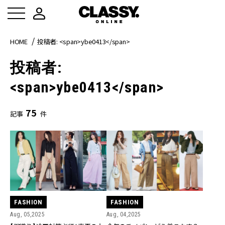
HOME
投稿者: <span>ybe0413</span>
投稿者:
<span>ybe0413</span>
75
記事
件
FASHION
FASHION
Aug, 05,2025
Aug, 04,2025