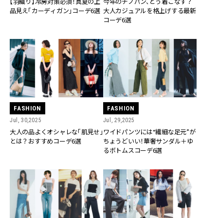
【羽織り】冷房対策必須！真夏の上
今年のチノパン、どう着こなす？
品見え「カーディガン」コーデ6選
大人カジュアルを格上げする最新
コーデ6選
FASHION
FASHION
Jul, 30,2025
Jul, 29,2025
大人の品よくオシャレな「肌見せ」
ワイドパンツには“繊細な足元”が
とは？おすすめコーデ6選
ちょうどいい！華奢サンダル＋ゆ
るボトムスコーデ6選