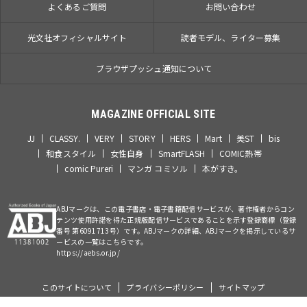
よくあるご質問
お問い合わせ
光文社オフィシャルサイト
読者モデル、ライター募集
ブラウザプッシュ通知について
MAGAZINE OFFICIAL SITE
JJ
CLASSY.
VERY
STORY
HERS
Mart
美ST
bis
和食スタイル
女性自身
SmartFLASH
COMIC熱帯
comic Pureri
マンガ コミソル
本がすき。
ABJマークは、この電子書店・電子書籍配信サービスが、著作権者からコン
テンツ使用許諾を得た正規版配信サービスであることを示す登録商標（登録
番号 第6091713号）です。ABJマークの詳細、ABJマークを掲示しているサ
ービスの一覧はこちらです。
https://aebs.or.jp/
このサイトについて
プライバシーポリシー
サイトマップ
©Kobunsha Co., Ltd. All Rights Reserved.