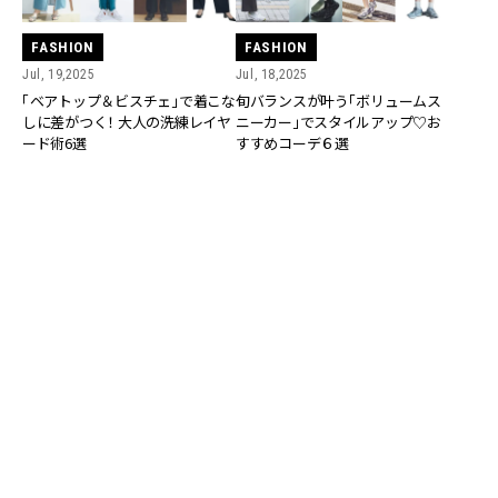
FASHION
FASHION
Jul, 19,2025
Jul, 18,2025
「ベアトップ＆ビスチェ」で着こな
旬バランスが叶う「ボリュームス
しに差がつく！ 大人の洗練レイヤ
ニーカー」でスタイルアップ♡お
ード術6選
すすめコーデ６選
FASHION
FASHION
Jul, 15,2025
Jul, 14,2025
「ミニ丈シャツ」で即・今っぽく！
いつものデニムを更新！ “バレル
キレイめ派のための旬バランスコ
シルエット”で叶う洒落感コーデ
ーデ6選
６選