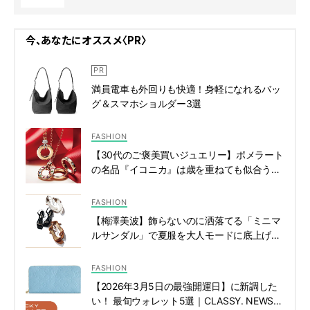
今、あなたにオススメ〈PR〉
満員電車も外回りも快適！身軽になれるバッ
グ＆スマホショルダー3選
FASHION
【30代のご褒美買いジュエリー】ポメラート
の名品『イコニカ』は歳を重ねても似合う！
| CLASSY.[クラッシィ]
FASHION
【梅澤美波】飾らないのに洒落てる「ミニマ
ルサンダル」で夏服を大人モードに底上げ！
| CLASSY.[クラッシィ]
FASHION
【2026年3月5日の最強開運日】に新調した
い！ 最旬ウォレット5選｜CLASSY. NEWS