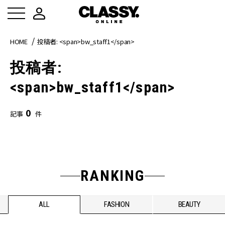
HOME
投稿者: <span>bw_staff1</span>
投稿者:
<span>bw_staff1</span>
0
記事
件
RANKING
ALL
FASHION
BEAUTY