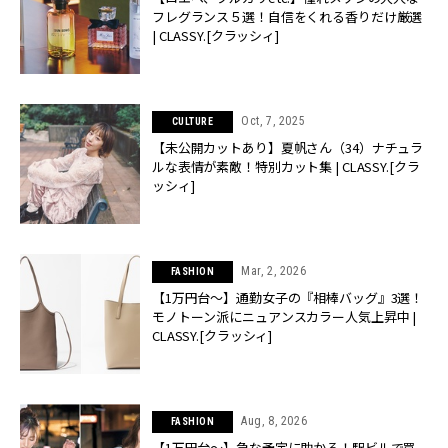
フレグランス５選！自信をくれる香りだけ厳選
| CLASSY.[クラッシィ]
Oct, 7, 2025
CULTURE
【未公開カットあり】夏帆さん（34）ナチュラ
ルな表情が素敵！特別カット集 | CLASSY.[クラ
ッシィ]
Mar, 2, 2026
FASHION
【1万円台〜】通勤女子の『相棒バッグ』3選！
モノトーン派にニュアンスカラー人気上昇中 |
CLASSY.[クラッシィ]
Aug, 8, 2026
FASHION
【1万円台〜】急な予定に助かる！駅ビルで買