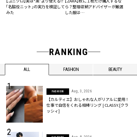
【ユニクロ】実は“黒”より使える!?
【ZARA】秋に１枚だけ購入するな
「名脇役ニット」の実力を検証して
ら？整理収納アドバイザーが厳選
みた
した服は…
RANKING
ALL
FASHION
BEAUTY
Aug, 3, 2026
FASHION
【カルティエ】おしゃれな人がリアルに愛用！
仕事で自信をくれる相棒リング | CLASSY.[クラ
ッシィ]
Aug, 8, 2026