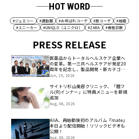
HOT WORD
#ジュエリー
#通勤服
#お呼ばれコーデ
#旅コーデ
#結婚
#スニーカー
#UNIQLO（ユニクロ）
#ZARA
#骨格診断
PRESS RELEASE
医薬品からトータルヘルスケア企業へ
の変革。第一三共ヘルスケアが発足20
周年を記念し、製品開発・新カテゴリ
挑戦の舞台や旧社統合時のエピソード
Jun, 19, 2026
を社員の想いとともに振り返る特別映
像を公開！
サイトリ杉山美容クリニック、「膣フ
ル(R)インナー」に特典メニューを新規
追加
Aug, 08, 2026
AliA、再始動後初のアルバム『mate』
本日より配信開始！リリックビデオも
公開！
Aug, 08, 2026