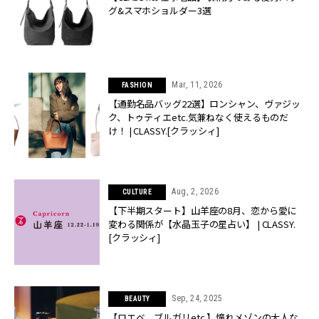
グ&スマホショルダー3選
Mar, 11, 2026
FASHION
【通勤名品バッグ22選】ロンシャン、ヴァジッ
ク、トゥティエetc.気兼ねなく使えるものだ
け！ | CLASSY.[クラッシィ]
Aug, 2, 2026
CULTURE
【下半期スタート】山羊座の8月、恋から愛に
変わる関係が【水晶玉子の星占い】 | CLASSY.
[クラッシィ]
Sep, 24, 2025
BEAUTY
【ロエベ、ブルガリetc.】憧れメゾンの大人な