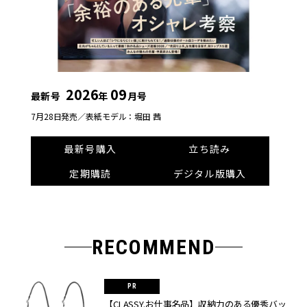
2026
09
最新号
年
月号
7月28日発売／
表紙モデル：堀田 茜
最新号購入
立ち読み
定期購読
デジタル版購入
RECOMMEND
【CLASSY.お仕事名品】収納力のある優秀バッ