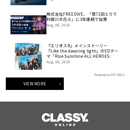
株式会社FREEDiVE、「第71回とりで
利根川大花火」に3年連続で協賛
Aug, 08, 2026
『エリオスR』メインストーリー
『Like the dawning light』のEDテー
マ「Rise Sunshine ALL HEROES
Ver.」がフルサイズ配信決定！
Aug, 08, 2026
Powered by PR TIMES
VIEW MORE