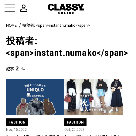
HOME
投稿者: <span>instant.numako</span>
投稿者:
<span>instant.numako</span>
2
記事
件
FASHION
FASHION
Nov, 15,2022
Oct, 25,2022