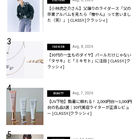
CULTURE
【小林虎之介さん】父譲りのライダース「父の
卒業アルバムを見たら『俺やん』って思いまし
た（笑）」 | CLASSY.[クラッシィ]
Aug, 8, 2026
FASHION
【30代の一生ものダイヤ】パールだけじゃない
「タサキ」と「ミキモト」に注目 | CLASSY.[ク
ラッシィ]
Aug, 7, 2026
BEAUTY
【UV下地】酷暑に頼れる！ 2,000円台〜3,000円
台の名品3選｜30代美容ライターが正直レビュ
ー | CLASSY.[クラッシィ]