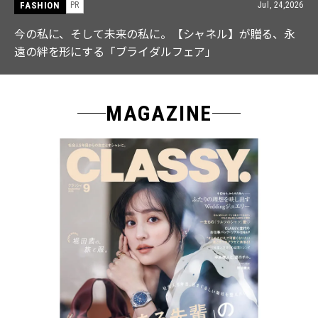
FASHION
PR
Jul, 15,2026
【ICB】人気インフルエンサーと共同制作! 週5で着たく
なる「名品ブラウス」２選
MAGAZINE