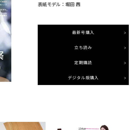
表紙モデル：堀田 茜
最新号購入
立ち読み
定期購読
デジタル版購入