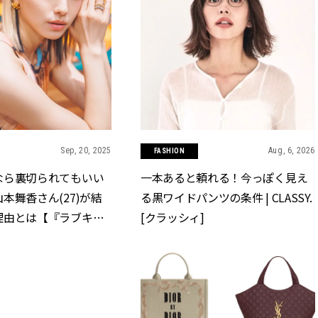
Sep, 20, 2025
Aug, 6, 2026
FASHION
なら裏切られてもいい
一本あると頼れる！今っぽく見え
本舞香さん(27)が結
る黒ワイドパンツの条件 | CLASSY.
理由とは【『ラブキャ
[クラッシィ]
ャパン2』インタビュ
SSY.[クラッシィ]