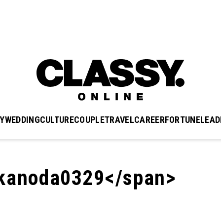
Y
WEDDING
CULTURE
COUPLE
TRAVEL
CAREER
FORTUNE
LEAD
anoda0329</span>