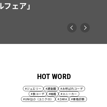
HOT WORD
#ジュエリー
#通勤服
#お呼ばれコーデ
#旅コーデ
#結婚
#スニーカー
#UNIQLO（ユニクロ）
#ZARA
#骨格診断