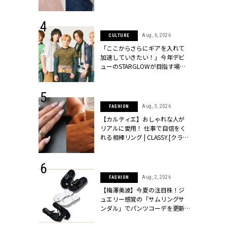
ッシィ]
CLASSY.[クラッシィ]
 24, 2026
Aug, 6, 2026
CULTURE
方３選】結婚
「ここからさらにギアを入れて
“シンプル黒ワ
加速していきたい！」今年デビ
フ』で盛るのが
ューのSTARGLOWが目指す場所
[クラッシィ]
とは？【3rdシングル『Drivin' My
Life』発売】 | CLASSY.[クラッシ
ィ]
 24, 2025
Aug, 3, 2026
FASHION
れバッグ最新
【カルティエ】おしゃれな人が
プラダetc.
リアルに愛用！ 仕事で自信をく
力あり」が条
れる相棒リング | CLASSY.[クラッ
クラッシィ]
シィ]
 24, 2026
Aug, 2, 2026
FASHION
服”は【セオ
【梅澤美波】今夏の注目株！ジ
婚式にも仕事
ュエリー感覚の「サムリングサ
シック４選 |
ンダル」でパンツコーデを更新 |
ィ]
CLASSY.[クラッシィ]