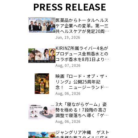
PRESS RELEASE
医薬品からトータルヘルス
ケア企業への変革。第一三
共ヘルスケアが発足20周年
を記念し、製品開発・新カ
Jun, 19, 2026
テゴリ挑戦の舞台や旧社統
合時のエピソードを社員の
KIRINZ所属ライバー4名が
想いとともに振り返る特別
プロデュース金熊香水との
映像を公開！
コラボ香水を8月1日より期
間限定で予約販売
Aug, 07, 2026
映画『ロード・オブ・ザ・
リング』公開25周年記
念！ ニュージーランド最
高峰のシングルモルト、
Aug, 06, 2026
POKENO(ポケノ)より 数
量限定ウイスキー「リング
3大「寝ながらゲーム」姿
ベアラー」が誕生
勢を極める！7段階の高さ
調整で寝落ちへ導く「ゲー
ミングロングピロー」発売
Aug, 06, 2026
ジャングリア沖縄 ゲスト
の多様な旅スタイルに応え