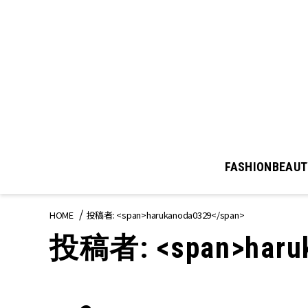
FASHION
BEAUT
HOME
投稿者: <span>harukanoda0329</span>
投稿者: <span>haruk