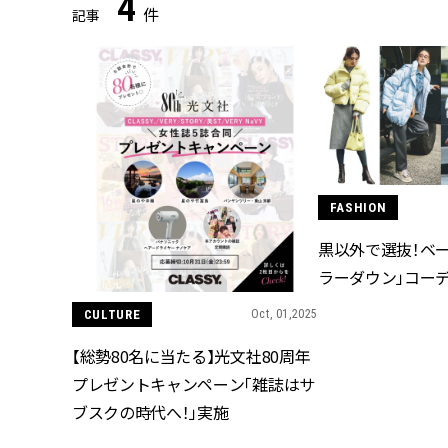
4
件
記事
FASHION
黒以外で選抜！ベージ
ラーダウン」コーデ
CULTURE
Oct, 01,2025
【総勢80名に当たる】光文社80周年
プレゼントキャンペーン「雑誌はサ
ブスクの時代へ！」実施