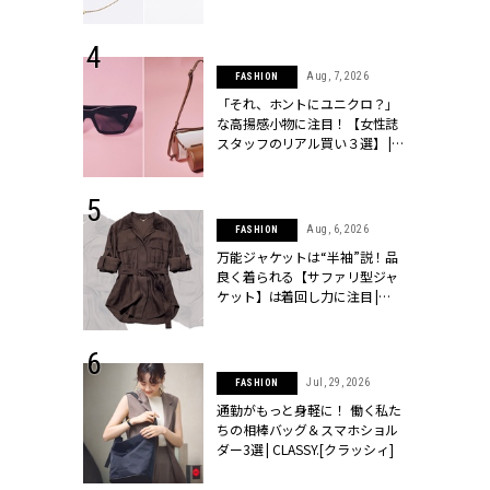
ラッシィ]
 24, 2026
Aug, 7, 2026
FASHION
方３選】結婚
「それ、ホントにユニクロ？」
“シンプル黒ワ
な高揚感小物に注目！【女性誌
フ』で盛るのが
スタッフのリアル買い３選】 |
[クラッシィ]
CLASSY.[クラッシィ]
 9, 2025
Aug, 6, 2026
FASHION
】ドレスに馴
万能ジャケットは“半袖”説！品
的な「サブバ
良く着られる【サファリ型ジャ
テプリマ、フェ
ケット】は着回し力に注目 |
SY.[クラッシ
CLASSY.[クラッシィ]
 18, 2025
Jul, 29, 2026
FASHION
ティエ人気リ
通勤がもっと身軽に！ 働く私た
ニティetc.
ちの相棒バッグ＆スマホショル
選ぶ人増えて
ダー3選 | CLASSY.[クラッシィ]
[クラッシィ]