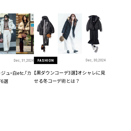
BEAUTY
Aug, 7, 2026
Jun,
BEAUTY
WEDDING
【UV下地】酷暑に頼れる！
【一生ものジュエ
2,000円台〜3,000円台の名品3選
存在感が際立つ！
｜30代美容ライターが正直レビ
「トゥギャザー」
ュー | CLASSY.[クラッシィ]
目 | CLASSY.[クラ
FASHION
Dec, 30,2024
Dec, 31,2024
Sep, 25, 2025
Feb,
BEAUTY
WEDDING
【黒ダウンコーデ3選】オシャレに見
ュ・白etc.「カ
マルジェラの“レプリカ”に新作
結婚式に黒ドレス
せる冬コーデ術とは？
6選
も！注目度急上昇の『フレグラ
ばれで失敗しない
ンス』５選 | CLASSY.[クラッシ
ーを解説 | CLASS
ィ]
Aug, 8, 2026
Aug,
BEAUTY
WEDDING
【シャネル】「ココ マドモアゼ
【結婚指輪】人気
ル クラッシュ アプソリュ」の限
ング22選｜20〜3
定カフェが登場！世界観に没入
エピソードも | CLA