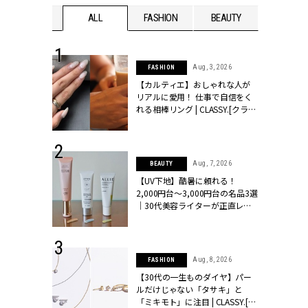
WEDDING
ALL
FASHION
BEAUTY
WEDDIN
 30, 2026
Aug, 3, 2026
FASHION
リー】1つでも
【カルティエ】おしゃれな人が
ポメラートの
リアルに愛用！ 仕事で自信をく
シリーズに注
れる相棒リング | CLASSY.[クラッ
ッシィ]
シィ]
 16, 2026
Aug, 7, 2026
BEAUTY
はアリ？お呼
【UV下地】酷暑に頼れる！
コーデ＆マナ
2,000円台〜3,000円台の名品3選
Y.[クラッシィ]
｜30代美容ライターが正直レビ
ュー | CLASSY.[クラッシィ]
 13, 2025
Aug, 8, 2026
FASHION
ブランドのリ
【30代の一生ものダイヤ】パー
0代カップルの
ルだけじゃない「タサキ」と
SSY.[クラッシ
「ミキモト」に注目 | CLASSY.[ク