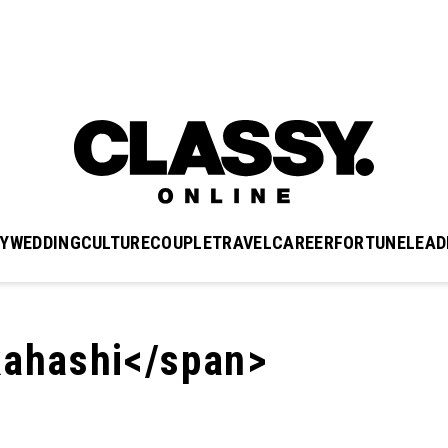
Y
WEDDING
CULTURE
COUPLE
TRAVEL
CAREER
FORTUNE
LEAD
ahashi</span>