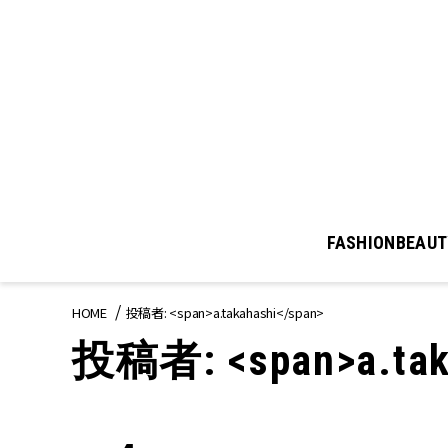
FASHION
BEAUT
HOME
投稿者: <span>a.takahashi</span>
投稿者: <span>a.tak