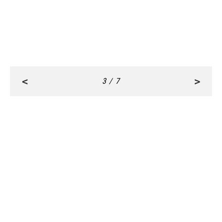
くすみ一掃！肌に輝きをもたらす
『透明感コスメ５選』花嫁ドレスに
映える輝きも味方に
<
>
3 / 7
RANKING
ALL
FASHION
BEAUTY
Aug, 8, 2026
CULTURE
仲里依紗さん（36）「今の時代なら結婚は選ん