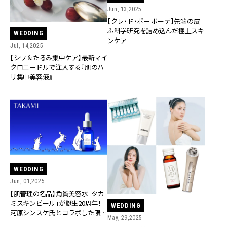
Jun, 13,2025
【クレ・ド・ポー ボーテ】先端の皮
ふ科学研究を詰め込んだ極上スキ
WEDDING
ンケア
Jul, 14,2025
【シワ＆たるみ集中ケア】最新マイ
クロニードルで注入する『肌のハ
リ集中美容液』
WEDDING
Jun, 01,2025
【肌管理の名品】角質美容水「タカ
ミスキンピール」が誕生20周年！
WEDDING
河原シンスケ氏とコラボした限定
May, 29,2025
ボトルが登場