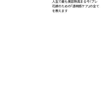
人生で最も美容熱高まる今！プレ
花嫁のための『透明感ケア』の全て
を教えます
WEDDING
PR
May, 28,2025
こだわり派の間で話題！プレ花嫁
さんが最近選んでるウェディング
WEDDING
って？
May, 26,2025
ブライダルのプロ集団が推す！理
想の花嫁のための『仕上げのケア』
５選