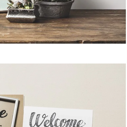
ィ]
目 | CLASSY.[クラ
Aug, 8, 2026
Mar,
BEAUTY
WEDDING
【シャネル】「ココ マドモアゼ
【トレンドの巻き
ル クラッシュ アプソリュ」の限
式ゲスト服の鉄板
定カフェが登場！世界観に没入
ンピ”は『スカー
できる体験型イベントが開催 |
正解！ | CLASSY.
CLASSY.[クラッシィ]
Aug, 7, 2026
Apr,
BEAUTY
WEDDING
冷房・紫外線etc...「夏の隠れ乾
【ブルガリ】プロ
燥」を防ぐ【ベタつかない名品
れたのは、リング
クリーム】3選＜30代のベストコ
ックレスだった！【C
スメ＞ | CLASSY.[クラッシィ]
のブライダルリング物
CLASSY.[クラッシ
Aug, 5, 2026
Oct,
BEAUTY
WEDDING
忙しい毎日に「うるおいター
【ブシュロン】〝
ボ」を。新【SOFINA BASIC＋】
揃い〟にこだわっ
のお手入れでうるおってなめら
グ【CLASSY.世
かな肌を目指す | CLASSY.[クラッ
ング物語 ＃11】 | C
シィ]
ッシィ]