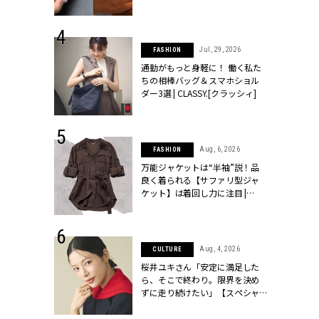
ッシィ]
シィ]
 24, 2026
Jul, 29, 2026
FASHION
方３選】結婚
通勤がもっと身軽に！ 働く私た
“シンプル黒ワ
ちの相棒バッグ＆スマホショル
フ』で盛るのが
ダー3選 | CLASSY.[クラッシィ]
[クラッシィ]
 14, 2026
Aug, 6, 2026
FASHION
ポーズで贈ら
万能ジャケットは“半袖”説！品
じゃなくてネ
良く着られる【サファリ型ジャ
LASSY.世代
ケット】は着回し力に注目 |
語 #15】 |
CLASSY.[クラッシィ]
ィ]
 14, 2025
Aug, 4, 2026
CULTURE
彼と完全なお
桜井ユキさん「安定に満足した
て選んだリン
ら、そこで終わり。限界を決め
代のブライダルリ
ずに走り続けたい」【スペシャ
LASSY.[クラ
ルドラマ『しあわせは食べて寝
て待て ～早春の養生編～』】 |