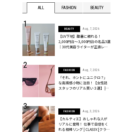
WEDDING
ALL
FASHION
BEAUTY
WEDDIN
 13, 2025
Aug, 7, 2026
BEAUTY
ブランドのリ
【UV下地】酷暑に頼れる！
0代カップルの
2,000円台〜3,000円台の名品3選
SSY.[クラッシ
｜30代美容ライターが正直レビ
ュー | CLASSY.[クラッシィ]
 16, 2026
Aug, 7, 2026
FASHION
はアリ？お呼
「それ、ホントにユニクロ？」
コーデ＆マナ
な高揚感小物に注目！【女性誌
Y.[クラッシィ]
スタッフのリアル買い３選】 |
CLASSY.[クラッシィ]
 30, 2026
Aug, 3, 2026
FASHION
リー】1つでも
【カルティエ】おしゃれな人が
ポメラートの
リアルに愛用！ 仕事で自信をく
シリーズに注
れる相棒リング | CLASSY.[クラッ