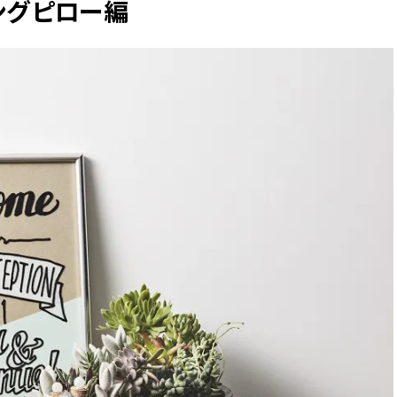
ングピロー編
BEAUTY
Aug, 7, 2026
Aug,
BEAUTY
WEDDING
【UV下地】酷暑に頼れる！
【結婚指輪】人気
2,000円台〜3,000円台の名品3選
ング22選｜20〜3
｜30代美容ライターが正直レビ
エピソードも | CLA
ュー | CLASSY.[クラッシィ]
ィ]
Aug, 6, 2026
Feb,
BEAUTY
WEDDING
【ヘアアクセ6選】手抜きに見え
結婚式に黒ドレス
ない！アラサーのまとめ髪が垢
ばれで失敗しない
抜ける「即戦力アクセ」たち |
ーを解説 | CLASS
CLASSY.[クラッシィ]
Sep, 25, 2025
Jun,
BEAUTY
WEDDING
マルジェラの“レプリカ”に新作
【一生ものジュエ
も！注目度急上昇の『フレグラ
存在感が際立つ！
ンス』５選 | CLASSY.[クラッシ
「トゥギャザー」