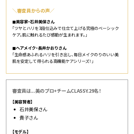
＼審査員からの声／
◼︎美容家・石井美保さん
「ツヤとハリを3段仕込みで仕立て上げる究極のベーシック
ケア。肌に触れるたび感動が生まれます。」
◼︎ヘアメイク・長井かおりさん
「生命感あふれるハリを引き出し、毎日メイクのりのいい美
肌を安定して得られる高機能ケアシリーズ！」
審査員は...美のプロ+チームCLASSY.29名！
【美容賢者】
石井美保さん
貴子さん
【モデル】