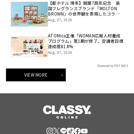
【都ホテル 博多】開業7周年記念 英
国フレグランスブランド「MOLTON
BROWN」の世界観を表現したコラボ
レーションアフタヌーンティーを販売
Aug, 07, 2026
ATOMica主催「WOMAN広報人材養成
プログラム」第1期が修了、受講者目標
達成度81.8%
Aug, 07, 2026
Powered by PR TIMES
VIEW MORE