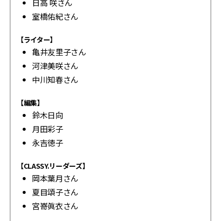
日高 咲さん
室橋佑紀さん
【ライター】
亀井友里子さん
河津美咲さん
中川知春さん
【編集】
鈴木日向
月田彩子
永吉徳子
【CLASSY.リーダーズ】
岡本葉月さん
夏目頌子さん
宮嵜眞衣さん