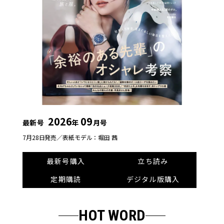
2026
09
最新号
年
月号
7月28日発売／
表紙モデル：堀田 茜
最新号購入
立ち読み
定期購読
デジタル版購入
HOT WORD