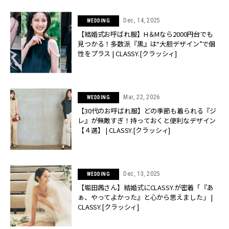
Dec, 14, 2025
WEDDING
【結婚式お呼ばれ服】H＆Mなら2000円台でも
見つかる！多数派『黒』は“大胆デザイン”で個
性をプラス | CLASSY.[クラッシィ]
Mar, 22, 2026
WEDDING
【30代のお呼ばれ服】どの季節も着られる『ジ
レ』が無敵すぎ！持っておくと便利なデザイン
【４選】 | CLASSY.[クラッシィ]
Dec, 13, 2025
WEDDING
【堀田茜さん】結婚式にCLASSY.が密着「『あ
ぁ、やってよかった』と心から思えました」 |
CLASSY.[クラッシィ]