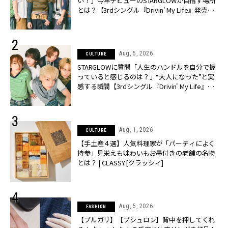
い！」今年デビューのSTARGLOWが目指す場所
とは？【3rdシングル『Drivin' My Life』発売】 |
CLASSY.[クラッシィ]
Aug, 5, 2026
CULTURE
STARGLOWに質問「人生のハンドルを自分で握
っていると感じるのは？」“大️人になった”と実
感する瞬間【3rdシングル『Drivin' My Life』発
売】 | CLASSY.[クラッシィ]
Aug, 1, 2026
CULTURE
【手土産４選】人気料理家が「パーティによく
持参」見栄えも味わいもお墨付きの老舗の名物
とは？ | CLASSY.[クラッシィ]
Aug, 5, 2026
FASHION
【ブルガリ】【ブシュロン】背中を押してくれ