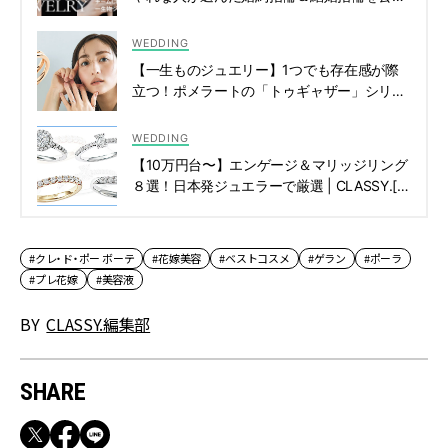
| CLASSY.[クラッシィ]
WEDDING
【一生ものジュエリー】1つでも存在感が際
立つ！ポメラートの「トゥギャザー」シリー
ズに注目 | CLASSY.[クラッシィ]
WEDDING
【10万円台〜】エンゲージ＆マリッジリング
８選！日本発ジュエラーで厳選 | CLASSY.[ク
ラッシィ]
#クレ・ド・ポー ボーテ
#花嫁美容
#ベストコスメ
#ゲラン
#ポーラ
#プレ花嫁
#美容液
BY
CLASSY.編集部
SHARE