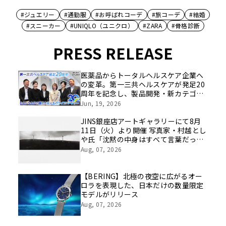
#ジュエリー
#通勤服
#お呼ばれコーデ
#旅コーデ
#結婚
#スニーカー
#UNIQLO（ユニクロ）
#ZARA
#骨格診断
PRESS RELEASE
医薬品からトータルヘルスケア企業へ
の変革。第一三共ヘルスケアが発足20
周年を記念し、製品開発・新カテゴリ
挑戦の舞台や旧社統合時のエピソード
Jun, 19, 2026
を社員の想いとともに振り返る特別映
像を公開！
JINS銀座店アートギャラリーにて8月
11日（火）より開催 写真家・村越とし
や氏「沈黙の中身はすべて言葉だっ
た」
Aug, 07, 2026
【BERING】北極の夜空に広がるオー
ロラを表現した、日本だけの数量限定
モデルがリリース
Aug, 07, 2026