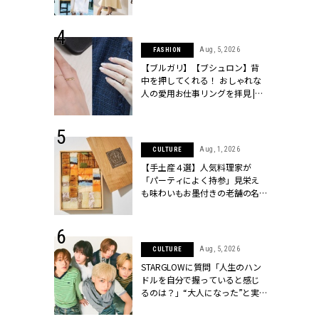
[クラッシィ]
こなし」 | CLASSY.[クラッシィ]
 13, 2025
Aug, 5, 2026
FASHION
ブランドのリ
【ブルガリ】【ブシュロン】背
0代カップルの
中を押してくれる！ おしゃれな
SSY.[クラッシ
人の愛用お仕事リングを拝見 |
CLASSY.[クラッシィ]
 18, 2025
Aug, 1, 2026
CULTURE
ティエ人気リ
【手土産４選】人気料理家が
ニティetc.
「パーティによく持参」見栄え
選ぶ人増えて
も味わいもお墨付きの老舗の名
[クラッシィ]
物とは？ | CLASSY.[クラッシィ]
 4, 2025
Aug, 5, 2026
CULTURE
急上昇【ブシ
STARGLOWに質問「人生のハン
イダルリン
ドルを自分で握っていると感じ
やすい！ |
るのは？」“大️人になった”と実
ィ]
感する瞬間【3rdシングル
『Drivin' My Life』発売】 |