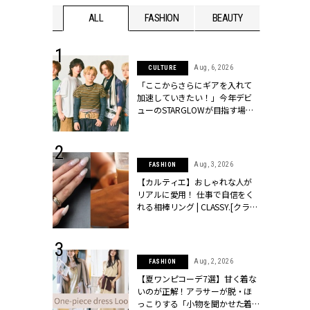
WEDDING
ALL
FASHION
BEAUTY
WEDDIN
 16, 2026
Aug, 6, 2026
CULTURE
はアリ？お呼
「ここからさらにギアを入れて
コーデ＆マナ
加速していきたい！」今年デビ
Y.[クラッシィ]
ューのSTARGLOWが目指す場所
とは？【3rdシングル『Drivin' My
Life』発売】 | CLASSY.[クラッシ
ィ]
 30, 2026
Aug, 3, 2026
FASHION
リー】1つでも
【カルティエ】おしゃれな人が
ポメラートの
リアルに愛用！ 仕事で自信をく
シリーズに注
れる相棒リング | CLASSY.[クラッ
ッシィ]
シィ]
 24, 2026
Aug, 2, 2026
FASHION
方３選】結婚
【夏ワンピコーデ7選】甘く着な
“シンプル黒ワ
いのが正解！アラサーが脱・ほ
フ』で盛るのが
っこりする「小物を聞かせた着