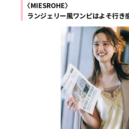
〈MIESROHE〉
ランジェリー風ワンピはよそ行き