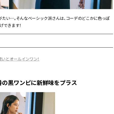
スメ＞ | CLASSY.[クラッシィ]
正解！ | CLASSY.
びたい…。そんなベーシック派さんは、コーデのどこかに色っぽ
Nov, 17, 2025
Aug,
BEAUTY
WEDDING
【落ちない名品リップ10選】塗
【結婚指輪】人気
げできます！
り直しできない・皮むけしやす
ング22選｜20〜3
いetc.悩みをクリア | CLASSY.[ク
エピソードも | CLA
ラッシィ]
ィ]
Aug, 5, 2026
Aug,
BEAUTY
WEDDING
使いとオールインワン！
夏の深刻なくすみ・色ムラにア
20万円台〜【カル
プローチ！【透明感を底上げ】
ング４選】ラブ、トリ
神コスメ３選 | CLASSY.[クラッシ
を『マリッジ』に
ィ]
ます！ | CLASSY.
番の黒ワンピに新鮮味をプラス
Jul, 13, 2026
Sep,
BEAUTY
WEDDING
朝の“寝ぐせ直し”はもういらな
“キャトル”で人気
い！夜に仕込む「ヘアケア家
ュロン】の『ブラ
電」3選 | CLASSY.[クラッシィ]
グ』は普段使いもし
CLASSY.[クラッシ