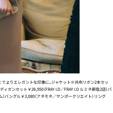
とでよりエレガントな印象に。ジャケット※共布リボン2本セッ
セット￥26,950（FRAY I.D／FRAY I.D ルミネ新宿2店）バ
ーム）バングル￥3,080（アネモネ／サンポークリエイト）リング