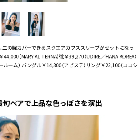
、二の腕カバーできるスクエアカフススリーブがセットになっ
,000（MARY AL TERNA）靴￥39,270（UDIRE／HANA KOREA）
ルーム） バングル￥14,300（アビステ）リング￥23,100（ココシ
最旬ペアで上品な色っぽさを演出