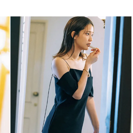
BEAUTY
Aug, 5, 2026
Feb,
BEAUTY
WEDDING
忙しい毎日に「うるおいター
結婚式に黒ドレス
ボ」を。新【SOFINA BASIC＋】
ばれで失敗しない
のお手入れでうるおってなめら
ーを解説 | CLASS
かな肌を目指す | CLASSY.[クラッ
シィ]
Aug, 6, 2026
Jun,
BEAUTY
WEDDING
【ヘアアクセ6選】手抜きに見え
【一生ものジュエ
ない！アラサーのまとめ髪が垢
存在感が際立つ！
抜ける「即戦力アクセ」たち |
「トゥギャザー」
CLASSY.[クラッシィ]
目 | CLASSY.[クラ
Aug, 7, 2026
Mar,
BEAUTY
WEDDING
冷房・紫外線etc...「夏の隠れ乾
【トレンドの巻き
燥」を防ぐ【ベタつかない名品
式ゲスト服の鉄板
クリーム】3選＜30代のベストコ
ンピ”は『スカー