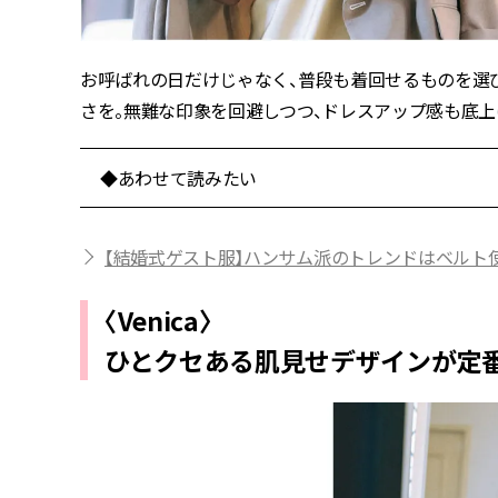
お呼ばれの日だけじゃなく、普段も着回せるものを選
さを。無難な印象を回避しつつ、ドレスアップ感も底上
◆あわせて読みたい
【結婚式ゲスト服】ハンサム派のトレンドはベルト
〈Venica〉
ひとクセある肌見せデザインが定