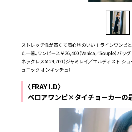
ストレッチ性が高くて着心地のいいⅠラインワンピと
た一着。ワンピース￥26,400（Venica／Souple）バッグ￥44
ネックレス￥29,700（ジャミレイ／エルディスト ショー
ュニック オンキッチュ）
〈FRAY I.D〉
ベロアワンピ×タイチョーカーの