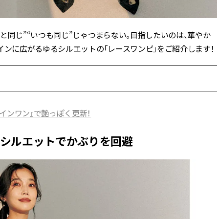
ィ]
と同じ”“いつも同じ”じゃつまらない。目指したいのは、華やか
Aug, 8, 2026
Mar,
BEAUTY
WEDDING
【シャネル】「ココ マドモアゼ
【トレンドの巻き
インに広がるゆるシルエットの「レースワンピ」をご紹介します！
ル クラッシュ アプソリュ」の限
式ゲスト服の鉄板
定カフェが登場！世界観に没入
ンピ”は『スカー
できる体験型イベントが開催 |
正解！ | CLASSY.
CLASSY.[クラッシィ]
Aug, 5, 2026
Apr,
BEAUTY
WEDDING
インワン』で艶っぽく更新！
忙しい毎日に「うるおいター
【ブルガリ】プロ
ボ」を。新【SOFINA BASIC＋】
れたのは、リング
のお手入れでうるおってなめら
ックレスだった！【C
るシルエットでかぶりを回避
かな肌を目指す | CLASSY.[クラッ
のブライダルリング物
シィ]
CLASSY.[クラッシ
Aug, 7, 2026
Dec,
BEAUTY
WEDDING
冷房・紫外線etc...「夏の隠れ乾
【結婚式お呼ばれ
燥」を防ぐ【ベタつかない名品
染む！上品で実用
クリーム】3選＜30代のベストコ
ッグ」6選【アン
スメ＞ | CLASSY.[クラッシィ]
イラー他】 | CLAS
ィ]