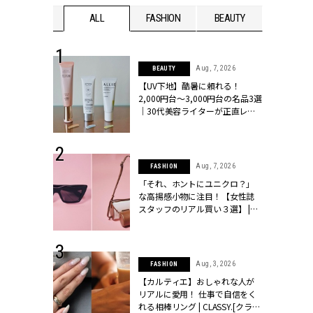
WEDDING
ALL
FASHION
BEAUTY
WEDDIN
 13, 2025
Aug, 7, 2026
BEAUTY
ブランドのリ
【UV下地】酷暑に頼れる！
0代カップルの
2,000円台〜3,000円台の名品3選
SSY.[クラッシ
｜30代美容ライターが正直レビ
ュー | CLASSY.[クラッシィ]
 30, 2026
Aug, 7, 2026
FASHION
リー】1つでも
「それ、ホントにユニクロ？」
ポメラートの
な高揚感小物に注目！【女性誌
シリーズに注
スタッフのリアル買い３選】 |
ッシィ]
CLASSY.[クラッシィ]
 16, 2026
Aug, 3, 2026
FASHION
はアリ？お呼
【カルティエ】おしゃれな人が
コーデ＆マナ
リアルに愛用！ 仕事で自信をく
Y.[クラッシィ]
れる相棒リング | CLASSY.[クラッ