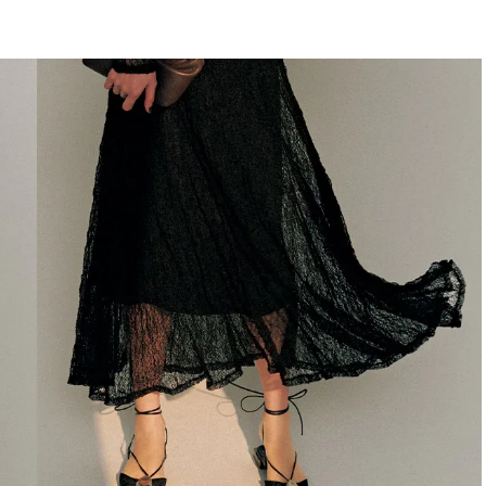
BEAUTY
Aug, 7, 2026
Aug,
BEAUTY
WEDDING
【UV下地】酷暑に頼れる！
【結婚指輪】人気
2,000円台〜3,000円台の名品3選
ング22選｜20〜3
｜30代美容ライターが正直レビ
エピソードも | CLA
ュー | CLASSY.[クラッシィ]
ィ]
Aug, 6, 2026
Jun,
BEAUTY
WEDDING
【ヘアアクセ6選】手抜きに見え
【一生ものジュエ
ない！アラサーのまとめ髪が垢
存在感が際立つ！
抜ける「即戦力アクセ」たち |
「トゥギャザー」
CLASSY.[クラッシィ]
目 | CLASSY.[クラ
Sep, 25, 2025
Feb,
BEAUTY
WEDDING
マルジェラの“レプリカ”に新作
結婚式に黒ドレス
も！注目度急上昇の『フレグラ
ばれで失敗しない
ンス』５選 | CLASSY.[クラッシ
ーを解説 | CLASS