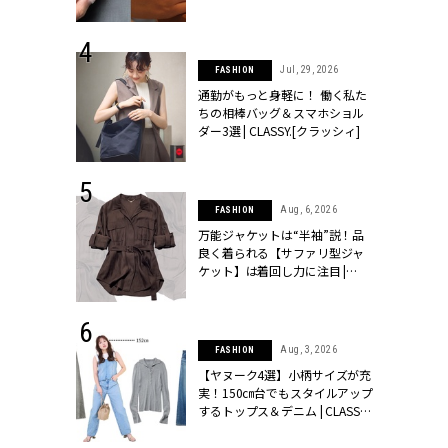
シィ]
 24, 2026
Jul, 29, 2026
FASHION
方３選】結婚
通勤がもっと身軽に！ 働く私た
“シンプル黒ワ
ちの相棒バッグ＆スマホショル
フ』で盛るのが
ダー3選 | CLASSY.[クラッシィ]
[クラッシィ]
 14, 2026
Aug, 6, 2026
FASHION
ポーズで贈ら
万能ジャケットは“半袖”説！品
じゃなくてネ
良く着られる【サファリ型ジャ
LASSY.世代
ケット】は着回し力に注目 |
語 #15】 |
CLASSY.[クラッシィ]
ィ]
 9, 2025
Aug, 3, 2026
FASHION
】ドレスに馴
【ヤヌーク4選】小柄サイズが充
的な「サブバ
実！150㎝台でもスタイルアップ
テプリマ、フェ
するトップス＆デニム | CLASSY.
SY.[クラッシ
[クラッシィ]