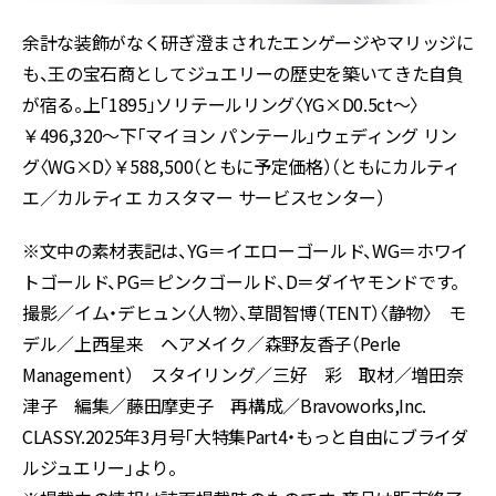
余計な装飾がなく研ぎ澄まされたエンゲージやマリッジに
も、王の宝石商としてジュエリーの歴史を築いてきた自負
が宿る。上「1895」ソリテールリング〈YG×D0.5ct〜〉
￥496,320〜下「マイヨン パンテール」ウェディング リン
グ〈WG×D〉￥588,500（ともに予定価格）（ともにカルティ
エ／カルティエ カスタマー サービスセンター）
※文中の素材表記は、YG＝イエローゴールド、WG＝ホワイ
トゴールド、PG＝ピンクゴールド、D＝ダイヤモンドです。
撮影／イム・デヒュン〈人物〉、草間智博（TENT）〈静物〉 モ
デル／上西星来 ヘアメイク／森野友香子（Perle
Management） スタイリング／三好 彩 取材／増田奈
津子 編集／藤田摩吏子 再構成／Bravoworks,Inc.
CLASSY.2025年3月号「大特集Part4・もっと自由にブライダ
ルジュエリー」より。