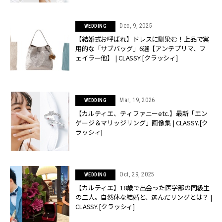
Dec, 9, 2025
WEDDING
【結婚式お呼ばれ】ドレスに馴染む！上品で実
用的な「サブバッグ」6選【アンテプリマ、フ
ェイラー他】 | CLASSY.[クラッシィ]
Mar, 19, 2026
WEDDING
【カルティエ、ティファニーetc.】最新「エン
ゲージ＆マリッジリング」画像集 | CLASSY.[ク
ラッシィ]
Oct, 29, 2025
WEDDING
【カルティエ】18歳で出会った医学部の同級生
の二人。自然体な結婚と、選んだリングとは？ |
CLASSY.[クラッシィ]