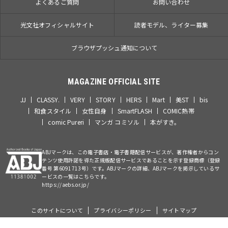
よくあるご質問
お問い合わせ
光文社オフィシャルサイト
読者モデル、ライター募集
ブラウザプッシュ通知について
MAGAZINE OFFICIAL SITE
JJ
CLASSY.
VERY
STORY
HERS
Mart
美ST
bis
和食スタイル
女性自身
SmartFLASH
COMIC熱帯
comic Pureri
マンガ コミソル
本がすき。
ABJマークは、この電子書店・電子書籍配信サービスが、著作権者からコン
テンツ使用許諾を得た正規版配信サービスであることを示す登録商標（登録
番号 第6091713号）です。ABJマークの詳細、ABJマークを掲示しているサ
ービスの一覧はこちらです。
https://aebs.or.jp/
このサイトについて
プライバシーポリシー
サイトマップ
©Kobunsha Co., Ltd. All Rights Reserved.