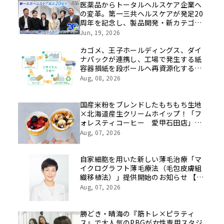
医薬品からトータルヘルスケア企業へ
の変革。第一三共ヘルスケアが発足20
周年を記念し、製品開発・新カテゴリ
挑戦の舞台や旧社統合時のエピソード
Jun, 19, 2026
を社員の想いとともに振り返る特別映
像を公開！
カゴメ、王子ホールディングス、ダイ
ナパックが連携し、工場で発生する紙
容器損紙を段ボールへ再資源化する実
証を開始
Aug, 08, 2026
国産米粉をブレンドしたもちもち生地
×北海道産生クリームホイップ！「フ
ォレスティコーヒー 愛甲石田店」に
て、８月１７日（月）からクレープ販
Aug, 07, 2026
売を開始
自家細胞を用いた新しい薄毛治療「マ
イクログラフト薄毛療法（毛包皮膚組
織移植法）」提供開始のお知らせ 【医
療法人社団 青真会 青山エルクリニ
Aug, 07, 2026
ック】
勝どき・晴海の『筋トレ×ピラティ
ス』で大人気のPBGが女性専用スタジ