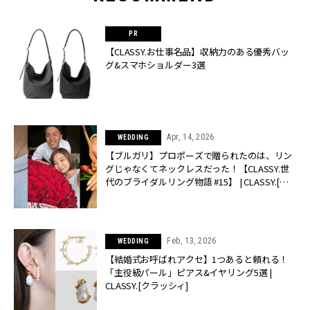
【CLASSY.お仕事名品】収納力のある優秀バッ
グ&スマホショルダー3選
Apr, 14, 2026
WEDDING
【ブルガリ】プロポーズで贈られたのは、リン
グじゃなくてネックレスだった！【CLASSY.世
代のブライダルリング物語 #15】 | CLASSY.[ク
ラッシィ]
Feb, 13, 2026
WEDDING
【結婚式お呼ばれアクセ】1つあると頼れる！
「主役級パール」ピアス&イヤリング5選 |
CLASSY.[クラッシィ]