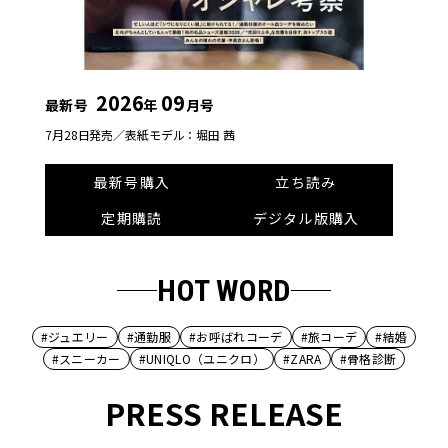
2026
09
最新号
年
月号
7月28日発売／
表紙モデル：堀田 茜
最新号購入
立ち読み
定期購読
デジタル版購入
HOT WORD
#ジュエリー
#通勤服
#お呼ばれコーデ
#旅コーデ
#結婚
#スニーカー
#UNIQLO（ユニクロ）
#ZARA
#骨格診断
PRESS RELEASE