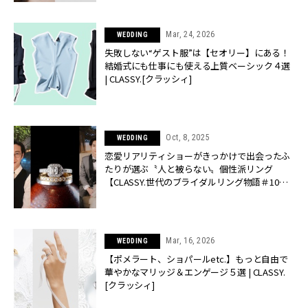
Mar, 24, 2026
WEDDING
失敗しない“ゲスト服”は【セオリー】にある！
結婚式にも仕事にも使える上質ベーシック４選
| CLASSY.[クラッシィ]
Oct, 8, 2025
WEDDING
恋愛リアリティショーがきっかけで出会ったふ
たりが選ぶ〝人と被らない〟個性派リング
【CLASSY.世代のブライダルリング物語＃10】 |
CLASSY.[クラッシィ]
Mar, 16, 2026
WEDDING
【ポメラート、ショパールetc.】もっと自由で
華やかなマリッジ＆エンゲージ５選 | CLASSY.
[クラッシィ]