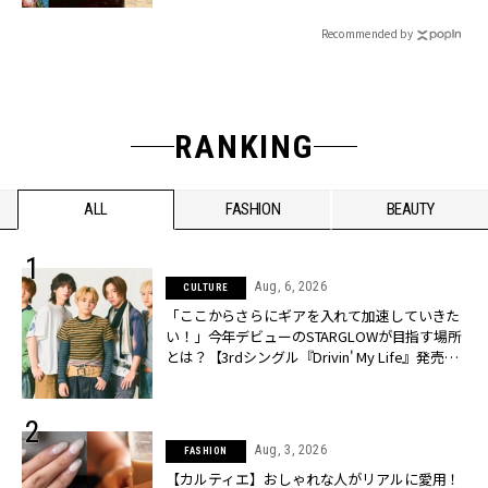
Recommended by
RANKING
ALL
FASHION
BEAUTY
Aug, 6, 2026
CULTURE
「ここからさらにギアを入れて加速していきた
い！」今年デビューのSTARGLOWが目指す場所
とは？【3rdシングル『Drivin' My Life』発売】 |
CLASSY.[クラッシィ]
Aug, 3, 2026
FASHION
【カルティエ】おしゃれな人がリアルに愛用！