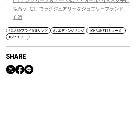
【ヴァン クリーフ＆アーペル、ディオール…】大人女子に
似合う「甘口でラグジュアリーなジュエリーブランド」
６選
#CLASSYブライダルリング
#ウエディングリング
#CHAUMET（ショーメ）
#ジュエリー
SHARE
RECOMMEND