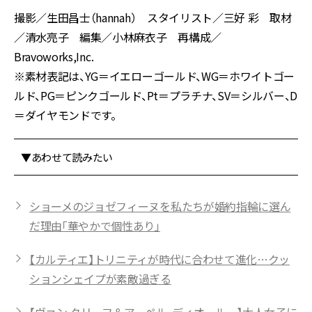
撮影／生田昌士（hannah） スタイリスト／三好 彩 取材
／清水亮子 編集／小林麻衣子 再構成／
Bravoworks,Inc.
※素材表記は、YG＝イエローゴールド、WG＝ホワイトゴー
ルド、PG＝ピンクゴールド、Pt＝プラチナ、SV＝シルバー、D
＝ダイヤモンドです。
▼あわせて読みたい
ショーメのジョゼフィーヌを私たちが婚約指輪に選ん
だ理由「華やかで個性あり」
【カルティエ】トリニティが時代に合わせて進化…クッ
ションシェイプが素敵過ぎる