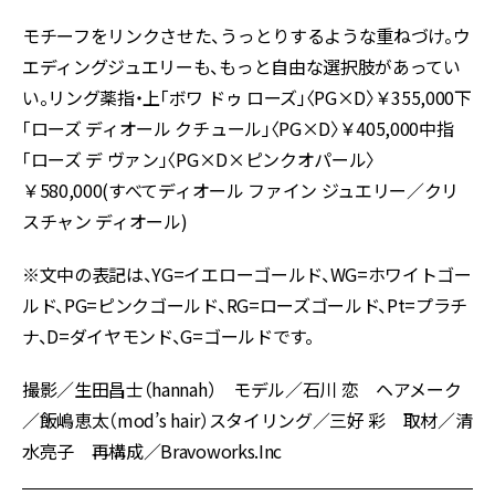
モチーフをリンクさせた、うっとりするような重ねづけ。ウ
エディングジュエリーも、もっと自由な選択肢があってい
い。リング薬指・上「ボワ ドゥ ローズ」〈PG×D〉￥355,000下
「ローズ ディオール クチュール」〈PG×D〉￥405,000中指
「ローズ デ ヴァン」〈PG×D×ピンクオパール〉
￥580,000(すべてディオール ファイン ジュエリー／クリ
スチャン ディオール)
※文中の表記は、YG=イエローゴールド、WG=ホワイトゴー
ルド、PG=ピンクゴールド、RG=ローズゴールド、Pt=プラチ
ナ、D=ダイヤモンド、G=ゴールドです。
撮影／生田昌士（hannah） モデル／石川 恋 ヘアメーク
／飯嶋恵太（mod’s hair）スタイリング／三好 彩 取材／清
水亮子 再構成／Bravoworks.Inc