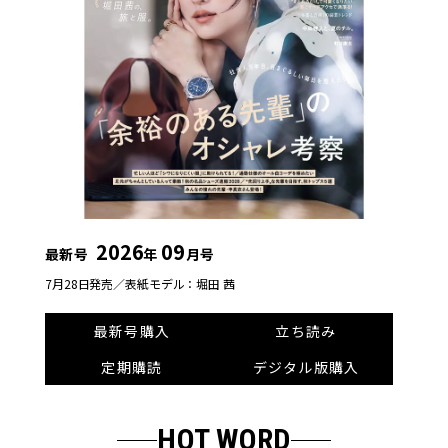
2026
09
最新号
年
月号
7月28日発売／
表紙モデル：堀田 茜
最新号購入
立ち読み
定期購読
デジタル版購入
HOT WORD