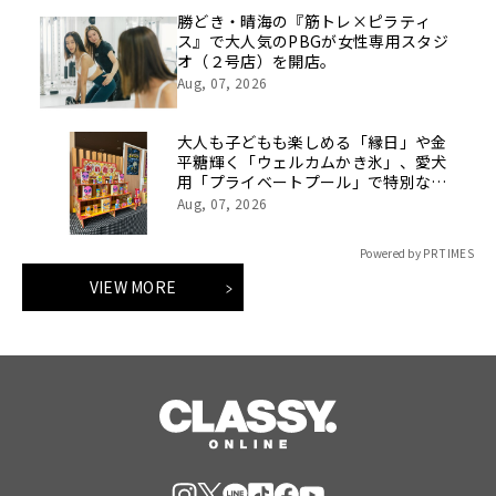
勝どき・晴海の『筋トレ×ピラティ
ス』で大人気のPBGが女性専用スタジ
オ（２号店）を開店。
Aug, 07, 2026
大人も子どもも楽しめる「縁日」や金
平糖輝く「ウェルカムかき氷」、愛犬
用「プライベートプール」で特別な夏
休みをお届け
Aug, 07, 2026
Powered by PR TIMES
VIEW MORE