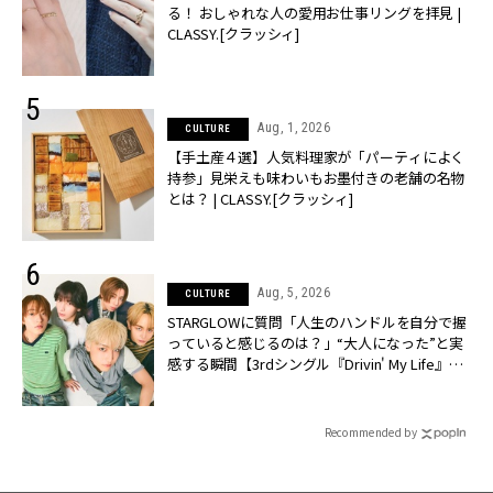
る！ おしゃれな人の愛用お仕事リングを拝見 |
CLASSY.[クラッシィ]
Aug, 1, 2026
CULTURE
【手土産４選】人気料理家が「パーティによく
持参」見栄えも味わいもお墨付きの老舗の名物
とは？ | CLASSY.[クラッシィ]
Aug, 5, 2026
CULTURE
STARGLOWに質問「人生のハンドルを自分で握
っていると感じるのは？」“大️人になった”と実
感する瞬間【3rdシングル『Drivin' My Life』発
売】 | CLASSY.[クラッシィ]
Recommended by