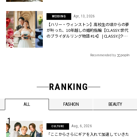
Apr, 13, 2026
WEDDING
【ハリー・ウィンストン】高校生の頃からの夢
が叶った、10年越しの婚約指輪【CLASSY.世代
のブライダルリング物語 #14】 | CLASSY.[クラ
ッシィ]
Recommended by
RANKING
ALL
FASHION
BEAUTY
Aug, 6, 2026
CULTURE
「ここからさらにギアを入れて加速していきた