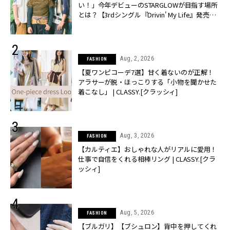
い！」今年デビューのSTARGLOWが目指す場所
とは？【3rdシングル『Drivin' My Life』発売】 |
CLASSY.[クラッシィ]
Aug, 2, 2026
FASHION
【夏ワンピコーデ7選】甘く着ないのが正解！
アラサーが脱・ほっこりする「小物を聞かせた
着こなし」 | CLASSY.[クラッシィ]
Aug, 3, 2026
FASHION
【カルティエ】おしゃれな人がリアルに愛用！
仕事で自信をくれる相棒リング | CLASSY.[クラ
ッシィ]
Aug, 5, 2026
FASHION
【ブルガリ】【ブシュロン】背中を押してくれ