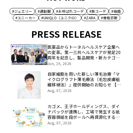
#ジュエリー
#通勤服
#お呼ばれコーデ
#旅コーデ
#結婚
#スニーカー
#UNIQLO（ユニクロ）
#ZARA
#骨格診断
PRESS RELEASE
医薬品からトータルヘルスケア企業へ
の変革。第一三共ヘルスケアが発足20
周年を記念し、製品開発・新カテゴリ
挑戦の舞台や旧社統合時のエピソード
Jun, 19, 2026
を社員の想いとともに振り返る特別映
像を公開！
自家細胞を用いた新しい薄毛治療「マ
イクログラフト薄毛療法（毛包皮膚組
織移植法）」提供開始のお知らせ 【医
療法人社団 青真会 青山エルクリニ
Aug, 07, 2026
ック】
カゴメ、王子ホールディングス、ダイ
ナパックが連携し、工場で発生する紙
容器損紙を段ボールへ再資源化する実
証を開始
Aug, 07, 2026