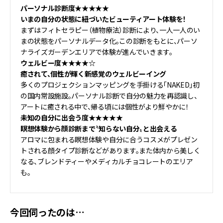
パーソナル診断度★★★★★
いまの自分の状態に紐づいたビューティアート体験を！
まずはフィトセラピー（植物療法）診断により、一人一人のい
まの状態をパーソナルデータ化。この診断をもとに、パーソ
ナライズガーデンエリアで体験が進んでいきます。
ウェルビー度★★★★☆
癒されて、個性が輝く新感覚のウェルビーイング
多くのプロジェクションマッピングを手掛ける「NAKED」初
の国内常設施設。パーソナル診断で自分の魅力を再認識し、
アートに癒される中で、帰る頃には個性がより鮮やかに！
未知の自分に出会う度★★★★★
瞑想体験から顔診断まで〝知らない自分〟と出会える
アロマに包まれる瞑想体験や自分に合うコスメがプレゼン
トされる顔タイプ診断などがあります。また体内から美しく
なる、ブレンドティーやメディカルチョコレートのエリア
も。
今回伺ったのは…