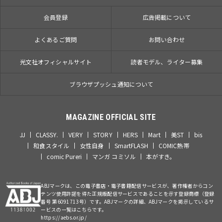
会員登録
広告掲載について
よくあるご質問
お問い合わせ
光文社オフィシャルサイト
読者モデル、ライター募集
ブラウザプッシュ通知について
MAGAZINE OFFICIAL SITE
JJ
CLASSY.
VERY
STORY
HERS
Mart
美ST
bis
和食スタイル
女性自身
SmartFLASH
COMIC熱帯
comic Pureri
マンガ コミソル
本がすき。
ABJマークは、この電子書店・電子書籍配信サービスが、著作権者からコン
テンツ使用許諾を得た正規版配信サービスであることを示す登録商標（登録
番号 第6091713号）です。ABJマークの詳細、ABJマークを掲示しているサ
ービスの一覧はこちらです。
https://aebs.or.jp/