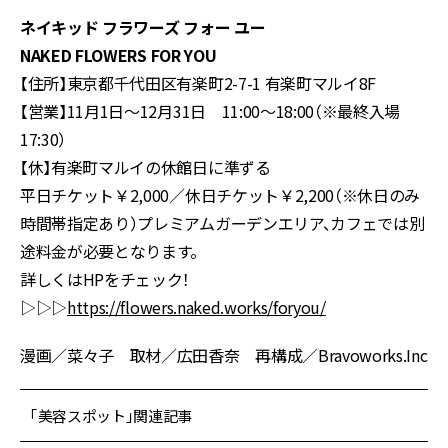
ネイキッド フラワーズ フォー ユー
NAKED FLOWERS FOR YOU
【住所】東京都千代田区有楽町2-7-1 有楽町マルイ8F
【営業】11月1日～12月31日 11:00～18:00（※最終入場
17:30）
【休】有楽町マルイの休館日に準ずる
平日チケット￥2,000／休日チケット￥2,200（※休日のみ
時間帯指定あり）プレミアムガーデンエリア、カフェでは別
途料金が必要となります。
詳しくはHPをチェック！
▷▷▷
https://flowers.naked.works/foryou/
漫画／菜々子 取材／広田香奈 再構成／Bravoworks.Inc
「美容スポット」関連記事