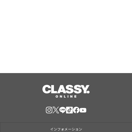
Aug, 07, 2026
WEBにて公開
【Butter Butler】がJR東京駅に期間
限定で催事出店中。催事限定の新商品
『バタークグロフ（オレンジ）』をご
用意してお待ちしております！
Aug, 07, 2026
インフォメーション