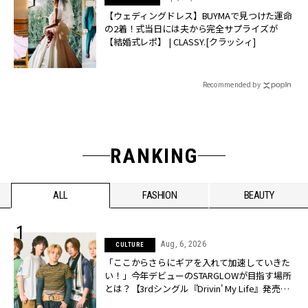
【ウェディングドレス】BUYMAで見つけた運命
の2着！式当日には夫から完全サプライズが
【結婚式レポ】 | CLASSY.[クラッシィ]
Recommended by
RANKING
ALL
FASHION
BEAUTY
Aug, 6, 2026
CULTURE
「ここからさらにギアを入れて加速していきた
い！」今年デビューのSTARGLOWが目指す場所
とは？【3rdシングル『Drivin' My Life』発売】 |
CLASSY.[クラッシィ]