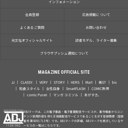
インフォメーション
会員登録
広告掲載について
よくあるご質問
お問い合わせ
光文社オフィシャルサイト
読者モデル、ライター募集
ブラウザプッシュ通知について
MAGAZINE OFFICIAL SITE
JJ
CLASSY.
VERY
STORY
HERS
Mart
美ST
bis
和食スタイル
女性自身
SmartFLASH
COMIC熱帯
comic Pureri
マンガ コミソル
本がすき。
ABJマークは、この電子書店・電子書籍配信サービスが、著作権者からコン
テンツ使用許諾を得た正規版配信サービスであることを示す登録商標（登録
番号 第6091713号）です。ABJマークの詳細、ABJマークを掲示しているサ
ービスの一覧はこちらです。