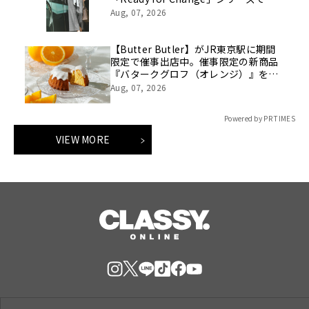
くる「10daysスタイルを8/7(金)より
Aug, 07, 2026
WEBにて公開
【Butter Butler】がJR東京駅に期間
限定で催事出店中。催事限定の新商品
『バタークグロフ（オレンジ）』をご
用意してお待ちしております！
Aug, 07, 2026
Powered by PR TIMES
VIEW MORE