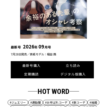
2026
09
最新号
年
月号
7月28日発売／
表紙モデル：堀田 茜
最新号購入
立ち読み
定期購読
デジタル版購入
HOT WORD
#ジュエリー
#通勤服
#お呼ばれコーデ
#旅コーデ
#結婚