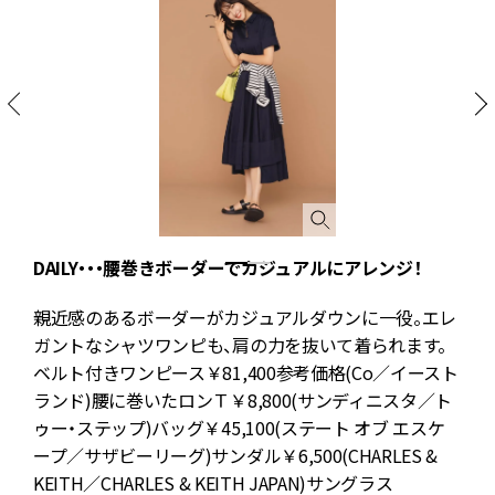
DAILY・・・腰巻きボーダーでカジュアルにアレンジ！
ャ
親近感のあるボーダーがカジュアルダウンに一役。エレ
ガントなシャツワンピも、肩の力を抜いて着られます。
る
ベルト付きワンピース￥81,400参考価格(Co／イースト
仕
ランド)腰に巻いたロンＴ￥8,800(サンディニスタ／ト
ゥー・ステップ)バッグ￥45,100(ステート オブ エスケ
ープ／サザビーリーグ)サンダル￥6,500(CHARLES &
KEITH／CHARLES & KEITH JAPAN)サングラス
G