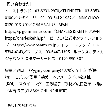
［問い合わせ先］
イーストランド 03-6231-2970／ELENDEEK 03-6853-
0100／サザビーリーグ 03-5412-1937／JIMMY CHOO
0120-013-700／GEMMA ALUS JAPAN
https://jp.gemmaalus.com
／CHARLES & KEITH JAPAN
https://charleskeith.jp/
／ビームス公式オンラインショッ
プ
https://www.beams.co.jp
／トゥー・ステップ 03-
5794-4343／フーブス 03-6447-1395／ルックスオティカ
ジャパン カスタマーサービス 0120-990-307
撮影／谷口 巧（Pygmy Company）〈人物〉、五十嵐 洋〈静
物〉 モデル／愛甲千笑美 ヘアメーク／小松胡桃
（ROI） スタイリング／田臥曜子 取材／広田香奈 構成
／永吉徳子（CLASSY. ONLINE編集室）
あわせて読むなら