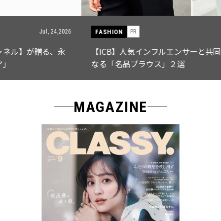
FASHION
PR
Jul, 15,2026
【ICB】人気インフルエンサーと共同制作! 週5で着たく
なる「名品ブラウス」２選
MAGAZINE