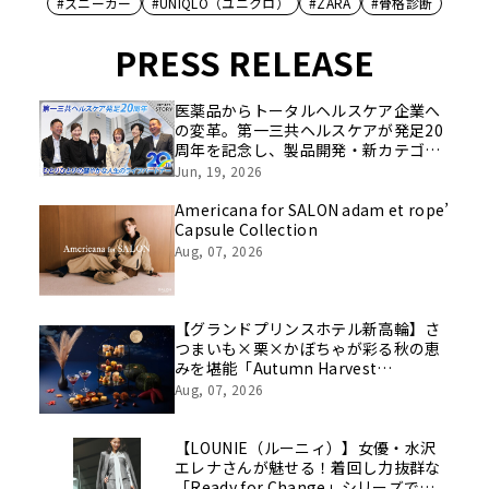
#スニーカー
#UNIQLO（ユニクロ）
#ZARA
#骨格診断
PRESS RELEASE
医薬品からトータルヘルスケア企業へ
の変革。第一三共ヘルスケアが発足20
周年を記念し、製品開発・新カテゴリ
挑戦の舞台や旧社統合時のエピソード
Jun, 19, 2026
を社員の想いとともに振り返る特別映
像を公開！
Americana for SALON adam et rope’
Capsule Collection
Aug, 07, 2026
【グランドプリンスホテル新高輪】さ
つまいも×栗×かぼちゃが彩る秋の恵
みを堪能「Autumn Harvest
Afternoon Tea」開催
Aug, 07, 2026
【LOUNIE（ルーニィ）】女優・水沢
エレナさんが魅せる！着回し力抜群な
「Ready for Change」シリーズでつ