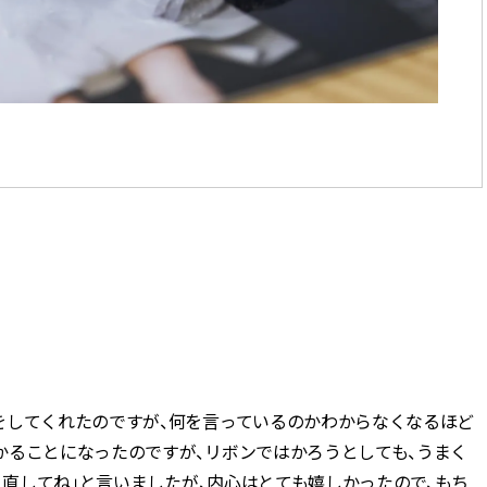
CLASSY.[クラッシィ]
ィ]
Sep, 25, 2025
Mar,
BEAUTY
WEDDING
マルジェラの“レプリカ”に新作
【10万円台から】
も！注目度急上昇の『フレグラ
ーでよりパーソナ
ンス』５選 | CLASSY.[クラッシ
ダルジュエリー』４選 
ィ]
[クラッシィ]
Aug, 5, 2026
Jul,
BEAUTY
WEDDING
忙しい毎日に「うるおいター
【ブルガリの婚姻
ボ」を。新【SOFINA BASIC＋】
トも】世界に一つ
のお手入れでうるおってなめら
作れるブライダル
かな肌を目指す | CLASSY.[クラッ
催！ | CLASSY.[
シィ]
Aug, 8, 2026
Aug,
BEAUTY
WEDDING
【シャネル】「ココ マドモアゼ
20万円台〜【カル
をしてくれたのですが、何を言っているのかわからなくなるほど
ル クラッシュ アプソリュ」の限
ング４選】ラブ、トリ
定カフェが登場！世界観に没入
を『マリッジ』に
かることになったのですが、リボンではかろうとしても、うまく
できる体験型イベントが開催 |
ます！ | CLASSY.
り直してね」と言いましたが、内心はとても嬉しかったので、もち
CLASSY.[クラッシィ]