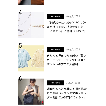
シィ]
 17, 2026
Aug, 8, 2026
FASHION
ラグジュアリ
【30代の一生ものダイヤ】パー
ルな『ブライ
ルだけじゃない「タサキ」と
| CLASSY.
「ミキモト」に注目 | CLASSY.[ク
ラッシィ]
 27, 2026
Aug, 7, 2026
FASHION
届のプレゼン
きちんと見えて今っぽい【賢い
だけの指輪が
カーデ＆シアーシャツ】３選！
フェアを開
オシャレのプロが太鼓判 |
クラッシィ]
CLASSY.[クラッシィ]
 18, 2025
Jul, 29, 2026
FASHION
ティエ人気リ
通勤がもっと身軽に！ 働く私た
ニティetc.
ちの相棒バッグ＆スマホショル
選ぶ人増えて
ダー3選 | CLASSY.[クラッシィ]
[クラッシィ]