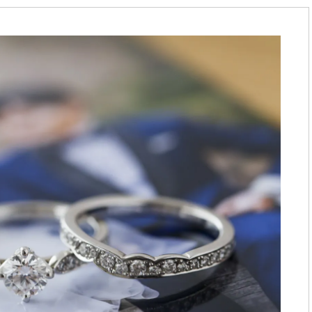
BEAUTY
Aug, 8, 2026
Jun,
BEAUTY
WEDDING
【エルメス】初の本格リップケ
【一生ものジュエ
アコレクション誕生！憧れのア
存在感が際立つ！
イテムで唇をもっと美しく |
「トゥギャザー」
CLASSY.[クラッシィ]
目 | CLASSY.[クラ
Aug, 7, 2026
Feb,
BEAUTY
WEDDING
【UV下地】酷暑に頼れる！
結婚式に黒ドレス
2,000円台〜3,000円台の名品3選
ばれで失敗しない
｜30代美容ライターが正直レビ
ーを解説 | CLASS
ュー | CLASSY.[クラッシィ]
Aug, 8, 2026
Aug,
BEAUTY
WEDDING
“盛りすぎない”がトレンド！
【結婚指輪】人気
【最旬マスカラ4選】さりげない
ング22選｜20〜3
ボリュームと絶妙カラー |
エピソードも | CLA