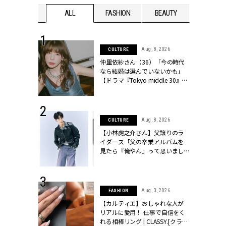
WEDDING
ALL
FASHION
BEAUTY
WEDDIN
 30, 2026
Aug, 8, 2026
CULTURE
リー】1つでも
仲里依紗さん（36）「今の時代
ポメラートの
なら結婚は選んでいないかも」
シリーズに注
【ドラマ『Tokyo middle 30』イ
ッシィ]
ンタビュー】 | CLASSY.[クラッシ
ィ]
 16, 2026
Aug, 8, 2026
CULTURE
はアリ？お呼
【小林虎之介さん】父譲りのラ
コーデ＆マナ
イダース「父の卒業アルバムを
Y.[クラッシィ]
見たら『俺やん』って思いまし
た（笑）」 | CLASSY.[クラッシ
ィ]
 13, 2025
Aug, 3, 2026
FASHION
ブランドのリ
【カルティエ】おしゃれな人が
0代カップルの
リアルに愛用！ 仕事で自信をく
SSY.[クラッシ
れる相棒リング | CLASSY.[クラッ