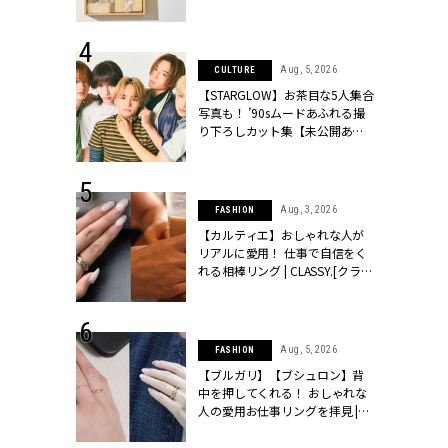
ッシィ]
物とは？ | CLASSY.[クラッシィ]
 24, 2025
Aug, 5, 2026
CULTURE
れバッグ最新
【STARGLOW】お茶目な5人集合
プラダetc.
写真も！ ’90sムードあふれる撮
力あり」が条
り下ろしカット集【未公開あ
クラッシィ]
り】 | CLASSY.[クラッシィ]
 28, 2026
Aug, 3, 2026
FASHION
結婚指輪は“結
【カルティエ】おしゃれな人が
最愛リングが大
リアルに愛用！ 仕事で自信をく
クラッシィ]
れる相棒リング | CLASSY.[クラッ
シィ]
 24, 2026
Aug, 5, 2026
FASHION
方３選】結婚
【ブルガリ】【ブシュロン】背
“シンプル黒ワ
中を押してくれる！ おしゃれな
フ』で盛るのが
人の愛用お仕事リングを拝見 |
[クラッシィ]
CLASSY.[クラッシィ]