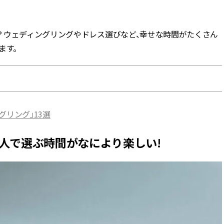
BEAUTY
？ウェディングリングやドレス選びなど、幸せな時間がたくさん
ます。
Aug, 5, 2026
Feb,
BEAUTY
WEDDING
夏の深刻なくすみ・色ムラにア
結婚式に黒ドレス
プローチ！【透明感を底上げ】
ばれで失敗しない
神コスメ３選 | CLASSY.[クラッシ
ーを解説 | CLASS
ィ]
グリング」13選
Aug, 5, 2026
Aug,
BEAUTY
WEDDING
ユニクロ名品も！日焼け対策ガ
【結婚指輪】人気
人で選ぶ時間がなにより楽しい!
チ勢の「ないと無理」なアイテ
ング22選｜20〜3
ムハック7選 | CLASSY.[クラッシ
エピソードも | CLA
ィ]
ィ]
Aug, 5, 2026
Jun,
BEAUTY
WEDDING
忙しい毎日に「うるおいター
【一生ものジュエ
ボ」を。新【SOFINA BASIC＋】
存在感が際立つ！
のお手入れでうるおってなめら
「トゥギャザー」