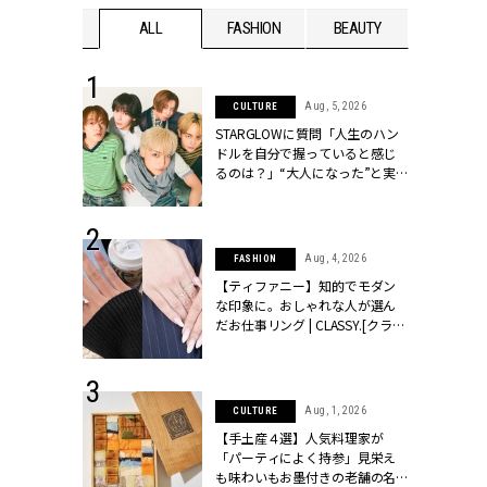
WEDDING
ALL
FASHION
BEAUTY
WEDDIN
 16, 2026
Aug, 5, 2026
CULTURE
はアリ？お呼
STARGLOWに質問「人生のハン
コーデ＆マナ
ドルを自分で握っていると感じ
Y.[クラッシィ]
るのは？」“大️人になった”と実
感する瞬間【3rdシングル
『Drivin' My Life』発売】 |
CLASSY.[クラッシィ]
 13, 2025
Aug, 4, 2026
FASHION
ブランドのリ
【ティファニー】知的でモダン
0代カップルの
な印象に。おしゃれな人が選ん
SSY.[クラッシ
だお仕事リング | CLASSY.[クラッ
シィ]
 30, 2026
Aug, 1, 2026
CULTURE
リー】1つでも
【手土産４選】人気料理家が
ポメラートの
「パーティによく持参」見栄え
シリーズに注
も味わいもお墨付きの老舗の名