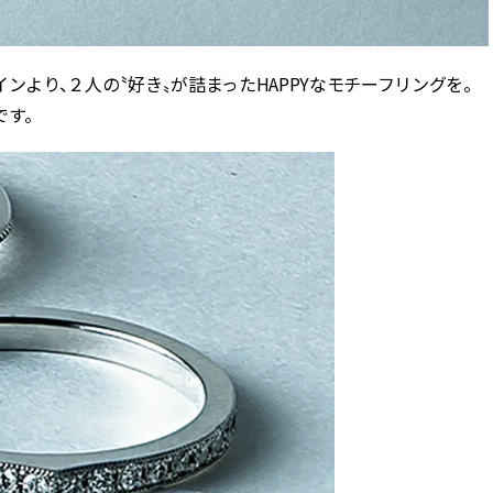
インより、２人の〝好き〟が詰まったHAPPYなモチーフリングを。
す。