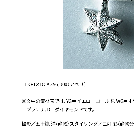
1.〈Pt×D〉￥396,000（アベリ）
※文中の素材表記は、YG＝イエローゴールド、WG＝ホ
＝プラチナ、D＝ダイヤモンドです。
撮影／五十嵐 洋〈静物〉スタイリング／三好 彩〈静物分〉 