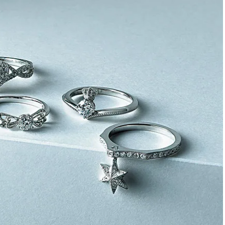
かな肌を目指す | CLASSY.[クラッ
目 | CLASSY.[クラ
シィ]
Nov, 17, 2025
Dec,
BEAUTY
WEDDING
【落ちない名品リップ10選】塗
【結婚式のお呼ば
り直しできない・皮むけしやす
事情】アンテプリマ、
いetc.悩みをクリア | CLASSY.[ク
「小さくても収納
ラッシィ]
件！ | CLASSY.[
Aug, 4, 2026
Mar,
BEAUTY
WEDDING
【猛暑ダメージ】はまずリセッ
【ティファニー】
ト！30代の夏枯れ肌を救う「先
び目”モチーフの
回りエイジングケア」美容液3選
本命 | CLASSY.[
| CLASSY.[クラッシィ]
Jul, 30, 2026
Mar,
BEAUTY
WEDDING
【30代のヘアスタイル】じわじ
【トレンドの巻き
わ人気「姫カット」ってどんな
式ゲスト服の鉄板
ヘア？今支持されている理由っ
ンピ”は『スカー
て？ | CLASSY.[クラッシィ]
正解！ | CLASSY.