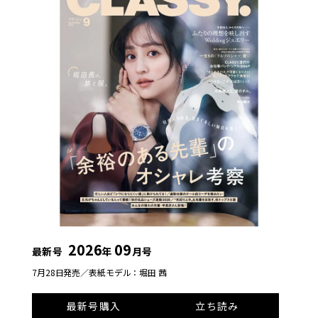
2026
09
最新号
年
月号
7月28日発売／
表紙モデル：堀田 茜
最新号購入
立ち読み