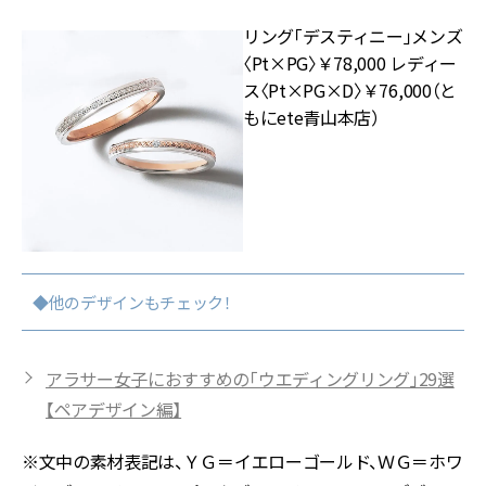
リング「デスティニー」メンズ
〈Pt×PG〉￥78,000 レディー
ス〈Pt×PG×D〉￥76,000（と
もにete青山本店）
◆他のデザインもチェック！
アラサー女子におすすめの「ウエディングリング」29選
【ペアデザイン編】
※文中の素材表記は、ＹＧ＝イエローゴールド、ＷＧ＝ホワ