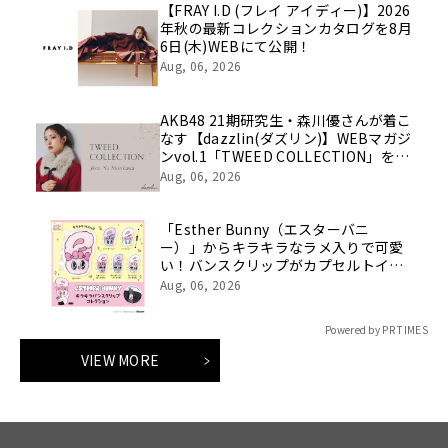
【FRAY I.D (フレイ アイディー)】2026
年秋の最新コレクションカタログを8月
6日(木)WEBにて公開！
Aug, 06, 2026
AKB48 21期研究生・森川優さんが着こ
なす【dazzlin(ダズリン)】WEBマガジ
ンvol.1「TWEED COLLECTION」を8
月6日(木)に公開。
Aug, 06, 2026
「Esther Bunny（エスターバニ
ー）」からキラキラなラメ入りで可愛
い！バンスクリップがカプセルトイに
登場！
Aug, 06, 2026
Powered by PR TIMES
VIEW MORE