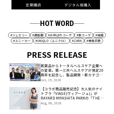
定期購読
デジタル版購入
HOT WORD
#ジュエリー
#通勤服
#お呼ばれコーデ
#旅コーデ
#結婚
#スニーカー
#UNIQLO（ユニクロ）
#ZARA
#骨格診断
PRESS RELEASE
医薬品からトータルヘルスケア企業へ
の変革。第一三共ヘルスケアが発足20
周年を記念し、製品開発・新カテゴリ
挑戦の舞台や旧社統合時のエピソード
Jun, 19, 2026
を社員の想いとともに振り返る特別映
像を公開！
【コラボ商品販売記念】大人気のナイ
トブラ「VIAGE(ヴィアージュ)」が
RAYARD MIYASHITA PARKの「THE
[ ] STORE」で期間限定POPUP
Aug, 06, 2026
SHOPを開催！