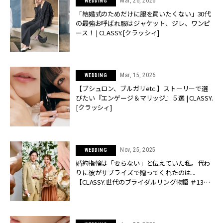
Mar, 26, 2026
WEDDING
「結婚式のためだけに服を買いたくない」30代
の最強お呼ばれ服はジャケット、ジレ、ワンピ
ース！ | CLASSY.[クラッシィ]
Mar, 15, 2026
WEDDING
【ブシュロン、ブルガリetc.】ストーリーで選
びたい『エンゲージ＆マリッジ』５選 | CLASSY.
[クラッシィ]
Nov, 25, 2025
WEDDING
婚約指輪は「要らない」と伝えていた私。代わ
りに彼がサプライズで贈ってくれたのは...
【CLASSY.世代のブライダルリング物語 ＃13】
| CLASSY.[クラッシィ]