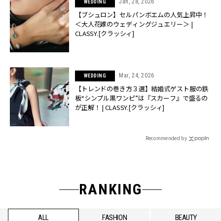
Jan, 28, 2026
WEDDING
【ブシュロン】セルパンボエムの人気上昇中！
＜大人花嫁のウェディングジュエリー＞ |
CLASSY.[クラッシィ]
Mar, 24, 2026
WEDDING
【トレンドの巻き方３選】結婚式ゲスト服の鉄
板“シンプル黒ワンピ”は『スカーフ』で盛るの
が正解！ | CLASSY.[クラッシィ]
Recommended by
RANKING
ALL
FASHION
BEAUTY