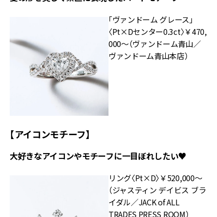
「ヴァンドーム グレース」
〈Pt×Dセンター0.3ct〉￥470,
000～（ヴァンドーム青山／
ヴァンドーム青山本店）
【アイコンモチーフ】
大好きなアイコンやモチーフに一目ぼれしたい♥
リング〈Pt×D〉￥520,000～
（ジャスティン デイビス ブラ
イダル／JACK of ALL
TRADES PRESS ROOM）