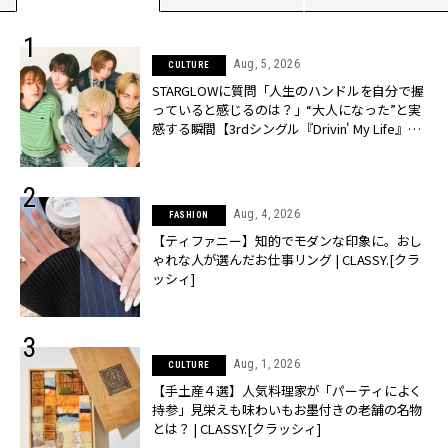
Aug, 5, 2026
CULTURE
STARGLOWに質問「人生のハンドルを自分で握
っていると感じるのは？」“大️人になった”と実
感する瞬間【3rdシングル『Drivin' My Life』発
売】 | CLASSY.[クラッシィ]
Aug, 4, 2026
FASHION
【ティファニー】知的でモダンな印象に。おし
ゃれな人が選んだお仕事リング | CLASSY.[クラ
ッシィ]
Aug, 1, 2026
CULTURE
【手土産４選】人気料理家が「パーティによく
持参」見栄えも味わいもお墨付きの老舗の名物
とは？ | CLASSY.[クラッシィ]