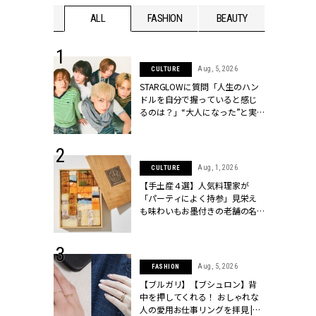
WEDDING
ALL
FASHION
BEAUTY
WEDDIN
 16, 2026
Aug, 5, 2026
CULTURE
はアリ？お呼
STARGLOWに質問「人生のハン
コーデ＆マナ
ドルを自分で握っていると感じ
Y.[クラッシィ]
るのは？」“大️人になった”と実
感する瞬間【3rdシングル
『Drivin' My Life』発売】 |
CLASSY.[クラッシィ]
 13, 2025
Aug, 1, 2026
CULTURE
ブランドのリ
【手土産４選】人気料理家が
0代カップルの
「パーティによく持参」見栄え
SSY.[クラッシ
も味わいもお墨付きの老舗の名
物とは？ | CLASSY.[クラッシィ]
 30, 2026
Aug, 5, 2026
FASHION
リー】1つでも
【ブルガリ】【ブシュロン】背
ポメラートの
中を押してくれる！ おしゃれな
シリーズに注
人の愛用お仕事リングを拝見 |