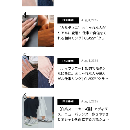
ッシィ]
CLASSY.[クラッシィ]
 24, 2025
Aug, 3, 2026
FASHION
れバッグ最新
【カルティエ】おしゃれな人が
プラダetc.
リアルに愛用！ 仕事で自信をく
力あり」が条
れる相棒リング | CLASSY.[クラッ
クラッシィ]
シィ]
 20, 2026
Aug, 4, 2026
FASHION
シュロン、ショ
【ティファニー】知的でモダン
人が選んだ婚
な印象に。おしゃれな人が選ん
公開 |
だお仕事リング | CLASSY.[クラッ
ィ]
シィ]
 28, 2026
Aug, 5, 2026
FASHION
結婚指輪は“結
【白系スニーカー4選】アディダ
最愛リングが大
ス、ニューバランス…歩きやすさ
クラッシィ]
とオシャレを両立する万能シュ
ーズ | CLASSY.[クラッシィ]