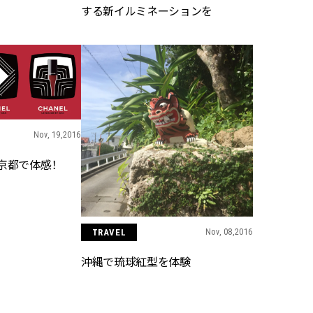
かな肌を目指す | CLASSY.[クラッ
目 | CLASSY.[クラ
する新イルミネーションを
シィ]
Nov, 17, 2025
Dec,
BEAUTY
WEDDING
【落ちない名品リップ10選】塗
【結婚式のお呼ば
り直しできない・皮むけしやす
事情】アンテプリマ、
いetc.悩みをクリア | CLASSY.[ク
「小さくても収納
ラッシィ]
件！ | CLASSY.[
Nov, 19,2016
Jul, 13, 2026
May,
BEAUTY
WEDDING
京都で体感！
朝の“寝ぐせ直し”はもういらな
【カルティエ、ブ
い！夜に仕込む「ヘアケア家
ーメ】おしゃれな
電」3選 | CLASSY.[クラッシィ]
約指輪＆結婚指輪を
CLASSY.[クラッシ
TRAVEL
Nov, 08,2016
Aug, 5, 2026
Mar,
BEAUTY
WEDDING
沖縄で琉球紅型を体験
夏の深刻なくすみ・色ムラにア
【ティファニー】
プローチ！【透明感を底上げ】
び目”モチーフの
神コスメ３選 | CLASSY.[クラッシ
本命 | CLASSY.[
ィ]