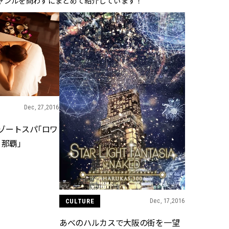
ャンルを問わずにまとめて紹介しています！
BEAUTY
Aug, 5, 2026
Feb,
BEAUTY
WEDDING
ユニクロ名品も！日焼け対策ガ
結婚式に黒ドレス
チ勢の「ないと無理」なアイテ
ばれで失敗しない
ムハック7選 | CLASSY.[クラッシ
ーを解説 | CLASS
ィ]
Dec, 27,2016
Aug, 6, 2026
Aug,
BEAUTY
WEDDING
ゾートスパ「ロワ
【ヘアアクセ6選】手抜きに見え
【結婚指輪】人気
 那覇」
ない！アラサーのまとめ髪が垢
ング22選｜20〜3
抜ける「即戦力アクセ」たち |
エピソードも | CLA
CLASSY.[クラッシィ]
ィ]
Aug, 5, 2026
Jun,
BEAUTY
WEDDING
CULTURE
Dec, 17,2016
忙しい毎日に「うるおいター
【一生ものジュエ
ボ」を。新【SOFINA BASIC＋】
存在感が際立つ！
あべのハルカスで大阪の街を一望
のお手入れでうるおってなめら
「トゥギャザー」