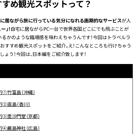
すすめ観光スポットって？
BEAUTY
に居ながら旅に行っている気分になれる画期的なサービス
が人
ー」！
自宅に居ながらPC一台で世界各国どこにでも飛ぶことが
Aug, 7, 2026
Feb,
BEAUTY
WEDDING
いるかのような臨場感を味わえちゃうんです！今回はトラベルラ
【UV下地】酷暑に頼れる！
結婚式に黒ドレス
2,000円台〜3,000円台の名品3選
ばれで失敗しない
行けるおすすめ観光スポットをご紹介。え！こんなところも行けちゃう
｜30代美容ライターが正直レビ
ーを解説 | CLASS
しょう！今回は、日本編をご紹介致します！
ュー | CLASSY.[クラッシィ]
Aug, 6, 2026
Aug,
BEAUTY
WEDDING
【ヘアアクセ6選】手抜きに見え
【結婚指輪】人気
ない！アラサーのまとめ髪が垢
ング22選｜20〜3
抜ける「即戦力アクセ」たち |
エピソードも | CLA
行①竹富島（沖縄）
CLASSY.[クラッシィ]
ィ]
行②直島（香川）
Aug, 5, 2026
Jun,
BEAUTY
WEDDING
行③毘沙門堂（京都）
忙しい毎日に「うるおいター
【一生ものジュエ
ボ」を。新【SOFINA BASIC＋】
存在感が際立つ！
行④嚴島神社（広島）
のお手入れでうるおってなめら
「トゥギャザー」