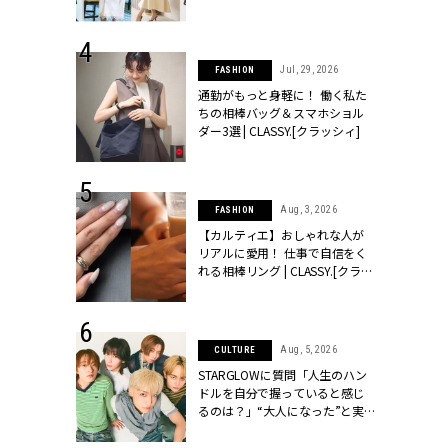
ッシィ]
こなし」 | CLASSY.[クラッシィ]
 18, 2025
Jul, 29, 2026
FASHION
ティエ人気リ
通勤がもっと身軽に！ 働く私た
ニティetc.
ちの相棒バッグ＆スマホショル
選ぶ人増えて
ダー3選 | CLASSY.[クラッシィ]
[クラッシィ]
 24, 2026
Aug, 3, 2026
FASHION
方３選】結婚
【カルティエ】おしゃれな人が
“シンプル黒ワ
リアルに愛用！ 仕事で自信をく
フ』で盛るのが
れる相棒リング | CLASSY.[クラッ
[クラッシィ]
シィ]
 4, 2025
Aug, 5, 2026
CULTURE
急上昇【ブシ
STARGLOWに質問「人生のハン
イダルリン
ドルを自分で握っていると感じ
やすい！ |
るのは？」“大️人になった”と実
ィ]
感する瞬間【3rdシングル
『Drivin' My Life』発売】 |