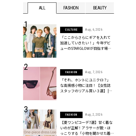
WEDDING
ALL
FASHION
BEAUTY
WEDDIN
 16, 2026
Aug, 6, 2026
CULTURE
はアリ？お呼
「ここからさらにギアを入れて
コーデ＆マナ
加速していきたい！」今年デビ
Y.[クラッシィ]
ューのSTARGLOWが目指す場所
とは？【3rdシングル『Drivin' My
Life』発売】 | CLASSY.[クラッシ
ィ]
 13, 2025
Aug, 7, 2026
FASHION
ブランドのリ
「それ、ホントにユニクロ？」
0代カップルの
な高揚感小物に注目！【女性誌
SSY.[クラッシ
スタッフのリアル買い３選】 |
CLASSY.[クラッシィ]
 30, 2026
Aug, 2, 2026
FASHION
リー】1つでも
【夏ワンピコーデ7選】甘く着な
ポメラートの
いのが正解！アラサーが脱・ほ
シリーズに注
っこりする「小物を聞かせた着