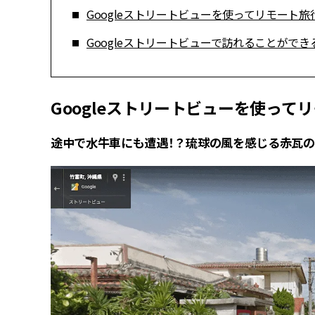
Googleストリートビューを使ってリモート旅
Googleストリートビューで訪れることがで
Googleストリートビューを使って
途中で水牛車にも遭遇！？琉球の風を感じる赤瓦