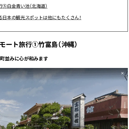
かな肌を目指す | CLASSY.[クラッ
目 | CLASSY.[クラ
行⑤白金青い池（北海道）
シィ]
きる日本の観光スポットは他にもたくさん！
Aug, 7, 2026
Aug,
BEAUTY
WEDDING
冷房・紫外線etc...「夏の隠れ乾
20万円台〜【カル
燥」を防ぐ【ベタつかない名品
ング４選】ラブ、トリ
クリーム】3選＜30代のベストコ
を『マリッジ』に
リモート旅行①竹富島（沖縄）
スメ＞ | CLASSY.[クラッシィ]
ます！ | CLASSY.
の町並みに心が和みます
Nov, 17, 2025
Mar,
BEAUTY
WEDDING
【落ちない名品リップ10選】塗
【トレンドの巻き
り直しできない・皮むけしやす
式ゲスト服の鉄板
いetc.悩みをクリア | CLASSY.[ク
ンピ”は『スカー
ラッシィ]
正解！ | CLASSY.
Aug, 5, 2026
Sep,
BEAUTY
WEDDING
夏の深刻なくすみ・色ムラにア
“キャトル”で人気
プローチ！【透明感を底上げ】
ュロン】の『ブラ
神コスメ３選 | CLASSY.[クラッシ
グ』は普段使いもし
ィ]
CLASSY.[クラッシ