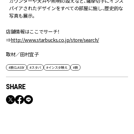
カウンターや天井や照明の設えなど、薩摩切子にインス
材
パイアされたデザインをすべての部屋に施し、歴史的な
写真も展示。
店舗情報はここでサーチ！
⇒
http://www.starbucks.co.jp/store/search/
取材／田村宜子
#旅CLASSY
#スタバ
#インスタ映え
#旅
SHARE