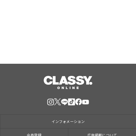
【TAC公務員】8/13(木)「オンライン
オリエンテーション（体験入学）」を
無料で開催！学習スタートはじめの1
歩！
Aug, 08, 2026
インフォメーション
会員登録
広告掲載について