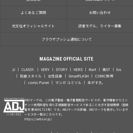
よくあるご質問
お問い合わせ
光文社オフィシャルサイト
読者モデル、ライター募集
ブラウザプッシュ通知について
MAGAZINE OFFICIAL SITE
JJ
CLASSY.
VERY
STORY
HERS
Mart
美ST
bis
和食スタイル
女性自身
SmartFLASH
COMIC熱帯
comic Pureri
マンガ コミソル
本がすき。
ABJマークは、この電子書店・電子書籍配信サービスが、著作権者からコン
テンツ使用許諾を得た正規版配信サービスであることを示す登録商標（登録
番号 第6091713号）です。ABJマークの詳細、ABJマークを掲示しているサ
ービスの一覧はこちらです。
https://aebs.or.jp/