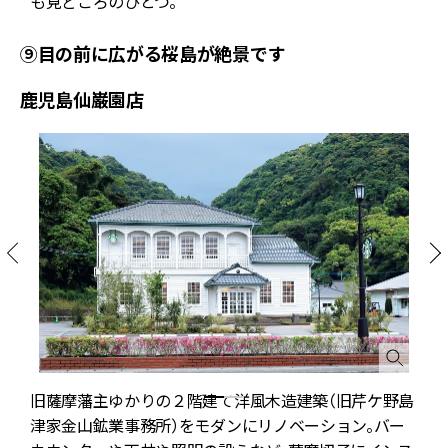
も見どころのひとつ。
⑨目の前に広がる桜島が絶景です
鹿児島仙巌園店
旧薩摩藩主ゆかりの２階建て洋風木造建築（旧芹ケ野島
津家金山鉱業事務所）をモダンにリノベーション。バー
。