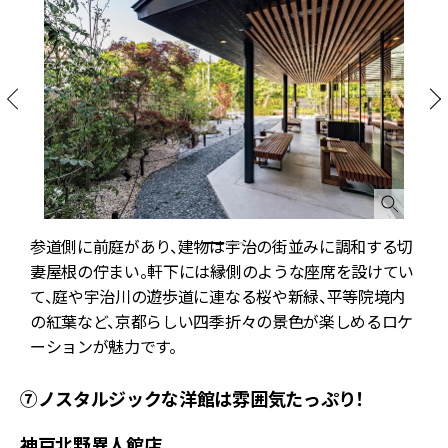
参道側に前庭があり、建物は宇治の街並みに調和する切
妻屋根の佇まい。軒下には縁側のような座席を設けてい
り
て、庭や宇治川の遊歩道に連なる桜や新緑、平等院境内
合
の紅葉など、京都らしい四季折々の景色が楽しめるロケ
ーションが魅力です。
⑦ノスタルジックな洋館は雰囲気たっぷり！
神戸北野異人館店