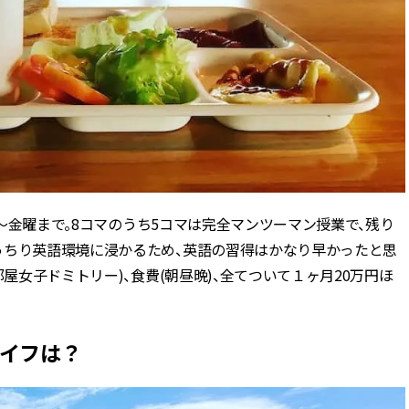
曜〜金曜まで。8コマのうち5コマは完全マンツーマン授業で、残り
っちり英語環境に浸かるため、英語の習得はかなり早かったと思
屋女子ドミトリー)、食費(朝昼晩)、全てついて１ヶ月20万円ほ
ライフは？