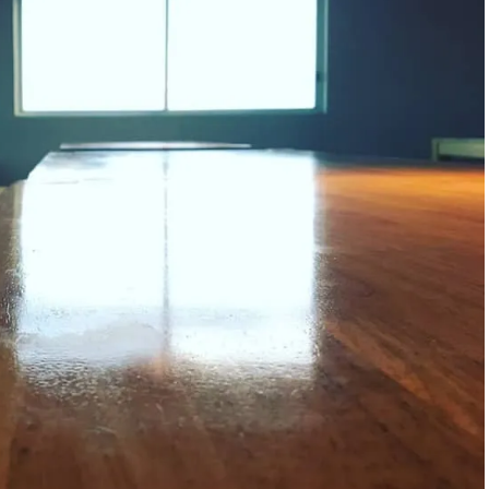
ィ]
Aug, 8, 2026
Mar,
BEAUTY
WEDDING
【シャネル】「ココ マドモアゼ
【トレンドの巻き
ル クラッシュ アプソリュ」の限
式ゲスト服の鉄板
定カフェが登場！世界観に没入
ンピ”は『スカー
できる体験型イベントが開催 |
正解！ | CLASSY.
CLASSY.[クラッシィ]
Aug, 5, 2026
Apr,
BEAUTY
WEDDING
忙しい毎日に「うるおいター
【ブルガリ】プロ
ボ」を。新【SOFINA BASIC＋】
れたのは、リング
のお手入れでうるおってなめら
ックレスだった！【C
かな肌を目指す | CLASSY.[クラッ
のブライダルリング物
シィ]
CLASSY.[クラッシ
Aug, 7, 2026
Dec,
BEAUTY
WEDDING
冷房・紫外線etc...「夏の隠れ乾
【結婚式お呼ばれ
燥」を防ぐ【ベタつかない名品
染む！上品で実用
クリーム】3選＜30代のベストコ
ッグ」6選【アン
スメ＞ | CLASSY.[クラッシィ]
イラー他】 | CLAS
ィ]