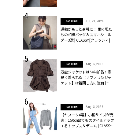
シィ]
 24, 2026
Jul, 29, 2026
FASHION
方３選】結婚
通勤がもっと身軽に！ 働く私た
“シンプル黒ワ
ちの相棒バッグ＆スマホショル
フ』で盛るのが
ダー3選 | CLASSY.[クラッシィ]
[クラッシィ]
 14, 2026
Aug, 6, 2026
FASHION
ポーズで贈ら
万能ジャケットは“半袖”説！品
じゃなくてネ
良く着られる【サファリ型ジャ
LASSY.世代
ケット】は着回し力に注目 |
語 #15】 |
CLASSY.[クラッシィ]
ィ]
 9, 2025
Aug, 3, 2026
FASHION
】ドレスに馴
【ヤヌーク4選】小柄サイズが充
的な「サブバ
実！150㎝台でもスタイルアップ
テプリマ、フェ
するトップス＆デニム | CLASSY.
SY.[クラッシ
[クラッシィ]