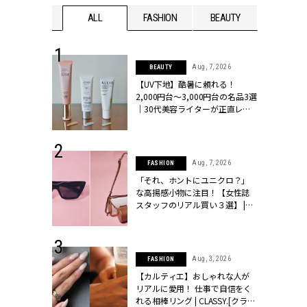
WEDDING
ALL
FASHION
BEAUTY
WEDDIN
 13, 2025
Aug, 7, 2026
BEAUTY
ブランドのリ
【UV下地】酷暑に頼れる！
0代カップルの
2,000円台〜3,000円台の名品3選
SSY.[クラッシ
｜30代美容ライターが正直レビ
ュー | CLASSY.[クラッシィ]
 30, 2026
Aug, 7, 2026
FASHION
リー】1つでも
「それ、ホントにユニクロ？」
ポメラートの
な高揚感小物に注目！【女性誌
シリーズに注
スタッフのリアル買い３選】 |
ッシィ]
CLASSY.[クラッシィ]
 16, 2026
Aug, 3, 2026
FASHION
はアリ？お呼
【カルティエ】おしゃれな人が
コーデ＆マナ
リアルに愛用！ 仕事で自信をく
Y.[クラッシィ]
れる相棒リング | CLASSY.[クラッ