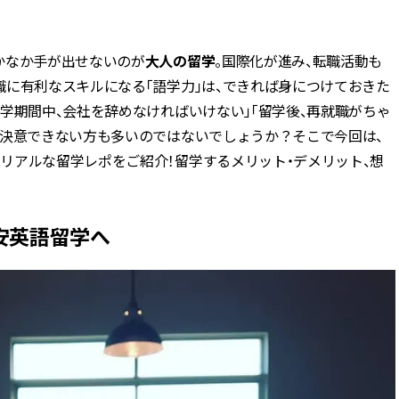
BEAUTY
かなか手が出せないのが
大人の留学
。国際化が進み、転職活動も
職に有利なスキルになる「語学力」は、できれば身につけておきた
Aug, 7, 2026
Aug,
BEAUTY
WEDDING
学期間中、会社を辞めなければいけない」「留学後、再就職がちゃ
【UV下地】酷暑に頼れる！
【結婚指輪】人気
2,000円台〜3,000円台の名品3選
ング22選｜20〜3
を決意できない方も多いのではないでしょうか？そこで今回は、
｜30代美容ライターが正直レビ
エピソードも | CLA
リアルな留学レポをご紹介！留学するメリット・デメリット、想
ュー | CLASSY.[クラッシィ]
ィ]
Aug, 6, 2026
Jun,
BEAUTY
WEDDING
安英語留学へ
【ヘアアクセ6選】手抜きに見え
【一生ものジュエ
ない！アラサーのまとめ髪が垢
存在感が際立つ！
抜ける「即戦力アクセ」たち |
「トゥギャザー」
CLASSY.[クラッシィ]
目 | CLASSY.[クラ
Sep, 25, 2025
Feb,
BEAUTY
WEDDING
マルジェラの“レプリカ”に新作
結婚式に黒ドレス
も！注目度急上昇の『フレグラ
ばれで失敗しない
ンス』５選 | CLASSY.[クラッシ
ーを解説 | CLASS