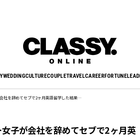
Y
WEDDING
CULTURE
COUPLE
TRAVEL
CAREER
FORTUNE
LEAD
会社を辞めてセブで2ヶ月英語留学した結果…
ー女子が会社を辞めてセブで2ヶ月英