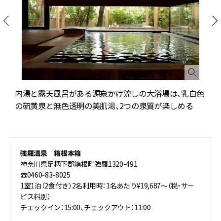
眺
内湯と露天風呂がある源泉かけ流しの大浴場は、乳白色
の硫黄泉と無色透明の美肌湯、2つの泉質が楽しめる
強羅温泉 箱根本箱
神奈川県足柄下郡箱根町強羅1320-491
☎0460-83-8025
1室1泊（2食付き）2名利用時：1名あたり¥19,687～（税・サー
ビス料別）
チェックイン：15:00、チェックアウト：11:00