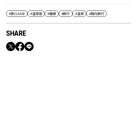
#旅CLASSY
#温泉宿
#箱根
#旅行
#温泉
#国内旅行
SHARE
RECOMMEND
【CLASSY.お仕事名品】収納力のある優秀バッ
グ&スマホショルダー3選