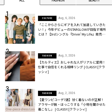
ALL
FASHION
BEAUTY
Aug, 6, 2026
CULTURE
「ここからさらにギアを入れて加速していきた
い！」今年デビューのSTARGLOWが目指す場所
とは？【3rdシングル『Drivin' My Life』発売】 |
CLASSY.[クラッシィ]
Aug, 3, 2026
FASHION
【カルティエ】おしゃれな人がリアルに愛用！
仕事で自信をくれる相棒リング | CLASSY.[クラ
ッシィ]
Aug, 2, 2026
FASHION
【夏ワンピコーデ7選】甘く着ないのが正解！
アラサーが脱・ほっこりする「小物を聞かせた
着こなし」 | CLASSY.[クラッシィ]