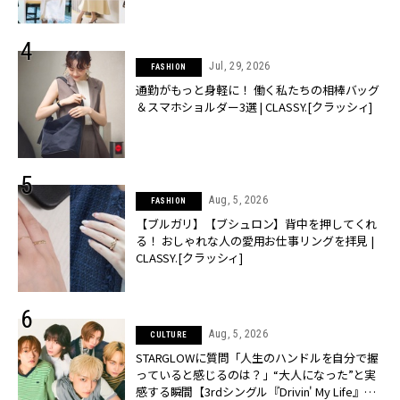
Jul, 29, 2026
FASHION
通勤がもっと身軽に！ 働く私たちの相棒バッグ
＆スマホショルダー3選 | CLASSY.[クラッシィ]
Aug, 5, 2026
FASHION
【ブルガリ】【ブシュロン】背中を押してくれ
る！ おしゃれな人の愛用お仕事リングを拝見 |
CLASSY.[クラッシィ]
Aug, 5, 2026
CULTURE
STARGLOWに質問「人生のハンドルを自分で握
っていると感じるのは？」“大️人になった”と実
感する瞬間【3rdシングル『Drivin' My Life』発