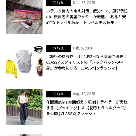
Dec, 22, 2025
TRAVEL
ホテル＆機内の冷え対策、疲労ケア、風邪予防
etc. 旅賢者の美容ライターが厳選、"あると安
心“なトラベル名品｜トラベル美容特集 |
CLASSY.[クラッシィ]
Feb, 5, 2026
TRAVEL
【旅行の持ち物List】1泊2日なら身軽さ優先！
CLASSY.スタイリストの『バックパックの中
身』が参考になる | CLASSY.[クラッシィ]
Aug, 10, 2025
TRAVEL
年間渡航は100回超え！ 強者トラベラーが実践
する【パッキング】＆【愛用トラベルグッズ】
を公開 | CLASSY.[クラッシィ]