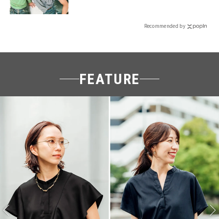
売】 | CLASSY.[クラッシィ]
Recommended by
FEATURE