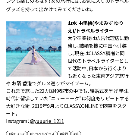
ングも楽しめるはず！次の旅行には、お気に入りのトラベル
グッズを持って出かけてみてくださいね。
山水 由里絵(やまみず ゆり
え)/トラベルライター
大学卒業後は広告代理店に勤
務し、結婚を機に中国へ引越
し。現在はCLASSY.読者と同
世代のトラベルライターとし
て活動中。日本から行くより
も近くなった東南アジア旅行
や お隣 香港でグルメ巡りがマイブーム。
これまで旅した22カ国49都市の中でも、結婚式を挙げ 学生
時代に留学していた”ニューヨーク”は何度もリピートする
大好きな街。2019年9月よりCLASSY.ONLINEで随筆をスタ
ート。
Instagram：
@yuuurie_1211
#旅CLASSY
#トラベルグッズ
#旅行
#旅