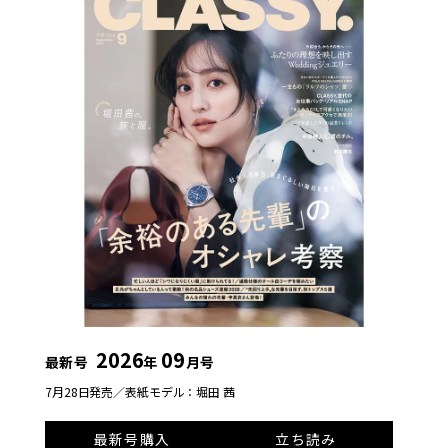
2026
09
最新号
年
月号
7月28日発売／
表紙モデル：堀田 茜
最新号購入
立ち読み