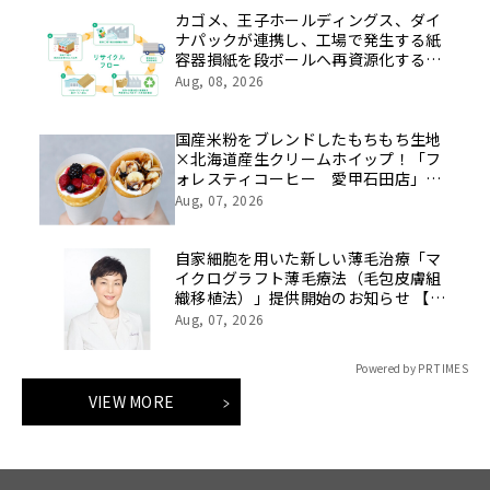
カゴメ、王子ホールディングス、ダイ
ナパックが連携し、工場で発生する紙
容器損紙を段ボールへ再資源化する実
証を開始
Aug, 08, 2026
国産米粉をブレンドしたもちもち生地
×北海道産生クリームホイップ！「フ
ォレスティコーヒー 愛甲石田店」に
て、８月１７日（月）からクレープ販
Aug, 07, 2026
売を開始
自家細胞を用いた新しい薄毛治療「マ
イクログラフト薄毛療法（毛包皮膚組
織移植法）」提供開始のお知らせ 【医
療法人社団 青真会 青山エルクリニ
Aug, 07, 2026
ック】
Powered by PR TIMES
VIEW MORE