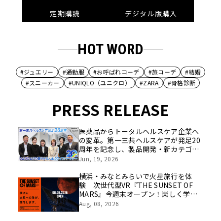
定期購読
デジタル版購入
HOT WORD
#ジュエリー
#通勤服
#お呼ばれコーデ
#旅コーデ
#結婚
#スニーカー
#UNIQLO（ユニクロ）
#ZARA
#骨格診断
PRESS RELEASE
医薬品からトータルヘルスケア企業へ
の変革。第一三共ヘルスケアが発足20
周年を記念し、製品開発・新カテゴリ
挑戦の舞台や旧社統合時のエピソード
Jun, 19, 2026
を社員の想いとともに振り返る特別映
像を公開！
横浜・みなとみらいで火星旅行を体
験 次世代型VR『THE SUNSET OF
MARS』今週末オープン！楽しく学べ
るパネル展やワークショップなど関連
Aug, 08, 2026
イベントも